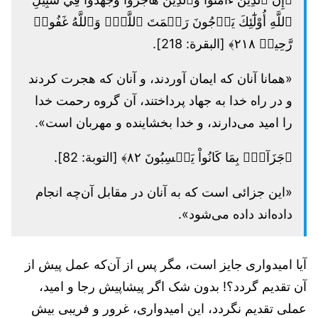
ٱللَّهِ أُوْلَٰٓئِكَ يَرۡجُونَ رَحۡمَتَ ٱللَّهِۚ وَٱللَّهُ غَفُورٞ
رَّحِيمٞ ٢١٨﴾ [البقرة: 218].
«همانا آنان که ایمان آوردند، و آنان که هجرت کردند
و در راه خدا به جهاد پرداختند، آن گروه رحمت خدا
را امید می‌دارند، و خدا بخشاینده و مهربان است».
﴿جَزَآءَۢ بِمَا كَانُواْ يَكۡسِبُونَ ٨٢﴾ [التوبة: 82].
«این جزائی است که به آنان در مقابل آن‌چه انجام
داده‌اند داده می‌شود».
آیا امیدواری جایز است، مگر پس از آن‌که عمل پیش از
آن تقدیم گردد؟! بدون شک اگر پیشاپیش رجا و امید،
عملی تقدیم نگردد، این امیدواری، غرور و فریبی بیش