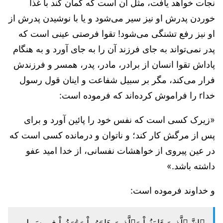
نجات خواهد یافت، مثل آن است که گمان کند با غذا
خوردن پدرش او نیز سیر می‌شود و یا با نوشیدن پدرش از
او نیز رفع تشنگی می‌شود! تقوا فرصتی عینی است که
پدر نمی‌تواند به جای فرزند آن را به جای آورد و به هنگام
پاداش تقوا انسان از برادر، مادر، پدر، همسر و فرزندش
فرار می‌کند، مگر بر سبیل شفاعت و اینان قول رسول
خداr را فراموش کرده‌اند که فرموده است:
«زیرک کسی است که نفس خود را پائین آورد و برای
پس از مرگش کار کند؛ و ناتوان و درمانده کسی است که
در عین پیروی از خواهشات نفسانی، از خدا امید عفو
داشته باشد.»
و خداوند فرموده است:
﴿إِنَّ ٱلَّذِينَ ءَامَنُواْ وَٱلَّذِينَ هَاجَرُواْ وَجَٰهَدُواْ فِي سَبِيلِ