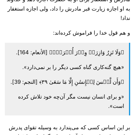
به او اجازه زیارت قبر مادرش را داد، ولی اجازه استغفار
نداد!
و هم قول خدا را فراموش کرده‌اند:
﴿وَلَا تَزِرُ وَازِرَةٞ وِزۡرَ أُخۡرَىٰۚ﴾ [الأنعام: 164].
«هیچ گنه‌کاری گناه کسی دیگر را بر نمی‌دارد».
﴿وَأَن لَّيۡسَ لِلۡإِنسَٰنِ إِلَّا مَا سَعَىٰ ٣٩﴾ [النجم: 39].
«و برای انسان نیست مگر آن‌چه خود تلاش کرده
است».
بر این اساس کسی که می‌پندارد به وسیله تقوای پدرش