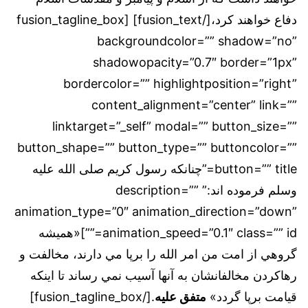
دفاع خواهند کرد،[/fusion_text] [fusion_tagline_box
backgroundcolor=”” shadow=”no”
shadowopacity=”0.7″ border=”1px”
bordercolor=”” highlightposition=”right”
content_alignment=”center” link=””
linktarget=”_self” modal=”” button_size=””
button_shape=”” button_type=”” buttoncolor=””
button=”” title=”چنانکه رسول کریم صلی الله علیه
وسلم فرموده اند:” description=””
animation_type=”0″ animation_direction=”down”
animation_speed=”0.1″ class=”” id=””]«هميشه
گروهي از امت من امر الله را برپا مي دارند، مخالفت و
رهاكردن مخالفانشان به آنها آسيب نمي رساند تا اينكه
قيامت برپا گردد»
متفق علیه
.[/fusion_tagline_box]