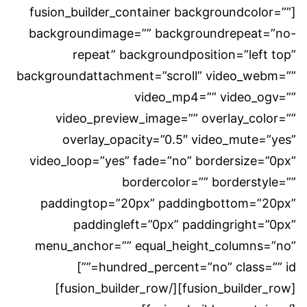
[fusion_builder_container backgroundcolor=””
backgroundimage=”” backgroundrepeat=”no-
repeat” backgroundposition=”left top”
backgroundattachment=”scroll” video_webm=””
video_mp4=”” video_ogv=””
video_preview_image=”” overlay_color=””
overlay_opacity=”0.5″ video_mute=”yes”
video_loop=”yes” fade=”no” bordersize=”0px”
bordercolor=”” borderstyle=””
paddingtop=”20px” paddingbottom=”20px”
paddingleft=”0px” paddingright=”0px”
menu_anchor=”” equal_height_columns=”no”
hundred_percent=”no” class=”” id=””]
[fusion_builder_row][/fusion_builder_row]