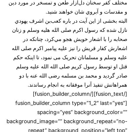
مختلف كفر سخنان‌ دل‌آزار طعن‌ و تمسخر در مورد دين‌
و مقدسات‌ و آبروي‌ شان خواهند شنيد.
البته بخشی‌ از این آيت‌ در باره‌ كعب‌بن‌ اشرف‌ يهودي
‌نازل‌ شده كه‌ رسول‌ اکرم صلی الله هلیه وسلم و زنان
صحابه را با اشعار خويش‌ هجو مي‌كرد، چنانکه در‌
اشعارش كفار قريش‌ را نیز عليه‌ پیامبر اکرم صلی الله
علیه وسلم و مسلمانان تحریک می نمود، تا اینکه حکم
قتل او توسط رسول کریم صلی الله الله علیه وسلم
صادر گردید و محمد بن مسلمه رضی الله عنه با دو
همراهانش تنفیذ آنرا موفقانه به انجام رساندند.
[/fusion_text][/fusion_builder_column]
[fusion_builder_column type=”1_2″ last=”yes”
spacing=”yes” background_color=””
background_image=”” background_repeat=”no-
repeat” background_position=”left top”