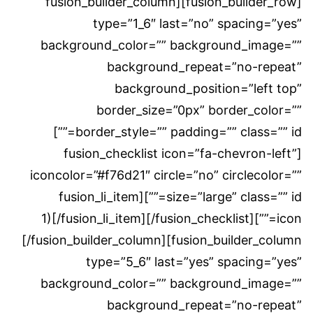
[fusion_builder_row][fusion_builder_column
type=”1_6″ last=”no” spacing=”yes”
background_color=”” background_image=””
background_repeat=”no-repeat”
background_position=”left top”
border_size=”0px” border_color=””
border_style=”” padding=”” class=”” id=””]
[fusion_checklist icon=”fa-chevron-left”
iconcolor=”#f76d21″ circle=”no” circlecolor=””
size=”large” class=”” id=””][fusion_li_item
icon=””]1)[/fusion_li_item][/fusion_checklist]
[/fusion_builder_column][fusion_builder_column
type=”5_6″ last=”yes” spacing=”yes”
background_color=”” background_image=””
background_repeat=”no-repeat”