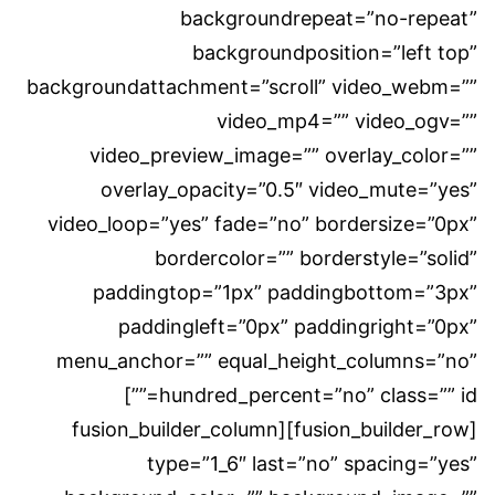
backgroundrepeat=”no-repeat”
backgroundposition=”left top”
backgroundattachment=”scroll” video_webm=””
video_mp4=”” video_ogv=””
video_preview_image=”” overlay_color=””
overlay_opacity=”0.5″ video_mute=”yes”
video_loop=”yes” fade=”no” bordersize=”0px”
bordercolor=”” borderstyle=”solid”
paddingtop=”1px” paddingbottom=”3px”
paddingleft=”0px” paddingright=”0px”
menu_anchor=”” equal_height_columns=”no”
hundred_percent=”no” class=”” id=””]
[fusion_builder_row][fusion_builder_column
type=”1_6″ last=”no” spacing=”yes”