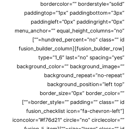
bordercolor=”” borderstyle=”solid”
paddingtop=”1px” paddingbottom=”3px”
paddingleft=”0px” paddingright=”0px”
menu_anchor=”” equal_height_columns=”no”
hundred_percent=”no” class=”” id=””]
[fusion_builder_row][fusion_builder_column
type=”1_6″ last=”no” spacing=”yes”
background_color=”” background_image=””
background_repeat=”no-repeat”
background_position=”left top”
border_size=”0px” border_color=””
border_style=”” padding=”” class=”” id=””]
[fusion_checklist icon=”fa-chevron-left”
iconcolor=”#f76d21″ circle=”no” circlecolor=””
size=”large” class=”” id=””][fusion_li_item