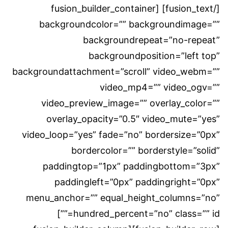
[/fusion_text] [fusion_builder_container
backgroundcolor=”” backgroundimage=””
backgroundrepeat=”no-repeat”
backgroundposition=”left top”
backgroundattachment=”scroll” video_webm=””
video_mp4=”” video_ogv=””
video_preview_image=”” overlay_color=””
overlay_opacity=”0.5″ video_mute=”yes”
video_loop=”yes” fade=”no” bordersize=”0px”
bordercolor=”” borderstyle=”solid”
paddingtop=”1px” paddingbottom=”3px”
paddingleft=”0px” paddingright=”0px”
menu_anchor=”” equal_height_columns=”no”
hundred_percent=”no” class=”” id=””]