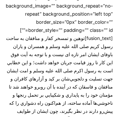
background_image=”” background_repeat=”no-
repeat” background_position=”left top”
border_size=”0px” border_color=””
border_style=”” padding=”” class=”” id=””]
[fusion_text]توهین و تمسخر کفار و منافقان به ساحت
رسول کریم صلی الله علیه وسلم و همسران و یاران
باوفای ایشان امر تازه ای نیست و با توجه‌ به‌ آیت فوق
این کار تا روز قیامت جریان خواهد داشت؛ و اين‌ خطابي‌
است‌ به‌ رسول‌ اکرم صلی الله علیه وسلم و امت‌ ايشان‌
جهت‌ تسليت‌ و دلجويي‌شان‌ بر كيد و آزارهاي‌ كافران‌ و
منافقان و فاسقان‌ كه‌ در آينده‌ با آن‌ روبرو خواهند شد تا
مؤمنان‌ خود را به‌ پايداري‌ و شكيبايي‌ بر تحمل‌ رنجها و
ناخوشي‌ها آماده‌ ساخته، از هم‌اكنون‌ راه‌ دشواري‌ را كه‌
پيش‌رو دارند در نظر بگيرند، چون ایشان از طوايف‌