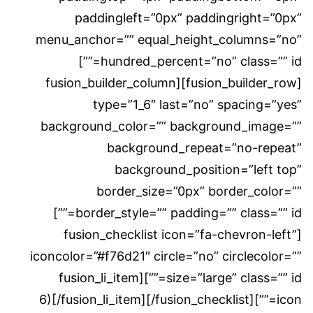
paddingleft=”0px” paddingright=”0px”
menu_anchor=”” equal_height_columns=”no”
hundred_percent=”no” class=”” id=””]
[fusion_builder_row][fusion_builder_column
type=”1_6″ last=”no” spacing=”yes”
background_color=”” background_image=””
background_repeat=”no-repeat”
background_position=”left top”
border_size=”0px” border_color=””
border_style=”” padding=”” class=”” id=””]
[fusion_checklist icon=”fa-chevron-left”
iconcolor=”#f76d21″ circle=”no” circlecolor=””
size=”large” class=”” id=””][fusion_li_item
icon=””]6)[/fusion_li_item][/fusion_checklist]