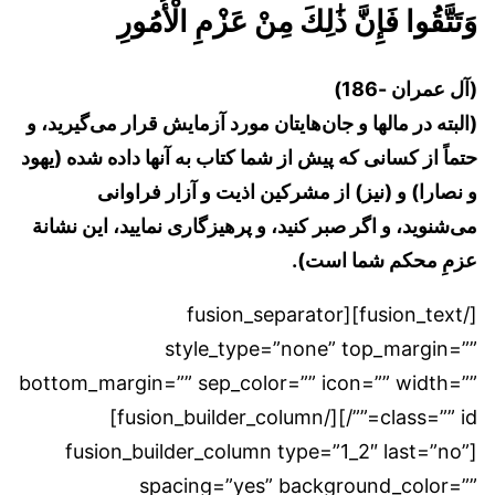
وَتَتَّقُوا فَإِنَّ ذَٰلِكَ مِنْ عَزْمِ الْأُمُورِ
(آل عمران -186)
(البته در مالها و جان‌هایتان مورد آزمایش قرار می‌گیرید، و
حتماً از کسانی که پیش از شما کتاب به آنها داده شده (یهود
و نصارا) و (نیز) از مشرکین اذیت و آزار فراوانی
می‌شنوید، و اگر صبر کنید، و پرهیزگاری نمایید، این نشانة
عزمِ محکم شما است).
[/fusion_text][fusion_separator
style_type=”none” top_margin=””
bottom_margin=”” sep_color=”” icon=”” width=””
class=”” id=””/][/fusion_builder_column]
[fusion_builder_column type=”1_2″ last=”no”
spacing=”yes” background_color=””