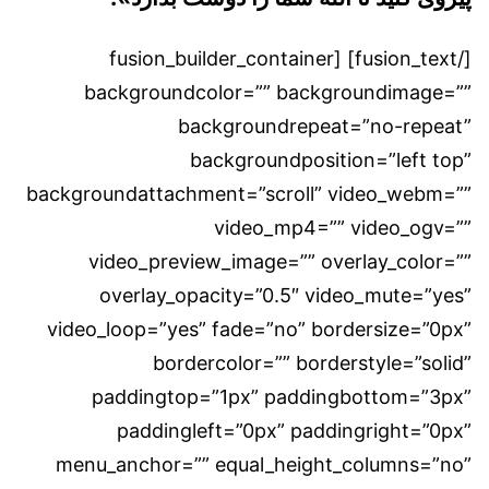
[/fusion_text] [fusion_builder_container
backgroundcolor=”” backgroundimage=””
backgroundrepeat=”no-repeat”
backgroundposition=”left top”
backgroundattachment=”scroll” video_webm=””
video_mp4=”” video_ogv=””
video_preview_image=”” overlay_color=””
overlay_opacity=”0.5″ video_mute=”yes”
video_loop=”yes” fade=”no” bordersize=”0px”
bordercolor=”” borderstyle=”solid”
paddingtop=”1px” paddingbottom=”3px”
paddingleft=”0px” paddingright=”0px”
menu_anchor=”” equal_height_columns=”no”