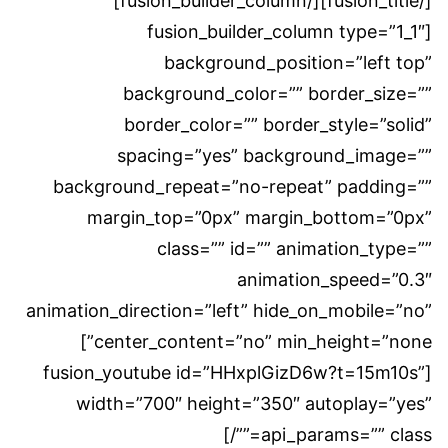
[/fusion_title][/fusion_builder_column]
[fusion_builder_column type=”1_1″
background_position=”left top”
background_color=”” border_size=””
border_color=”” border_style=”solid”
spacing=”yes” background_image=””
background_repeat=”no-repeat” padding=””
margin_top=”0px” margin_bottom=”0px”
class=”” id=”” animation_type=””
animation_speed=”0.3″
animation_direction=”left” hide_on_mobile=”no”
center_content=”no” min_height=”none”]
[fusion_youtube id=”HHxplGizD6w?t=15m10s”
width=”700″ height=”350″ autoplay=”yes”
api_params=”” class=””/]