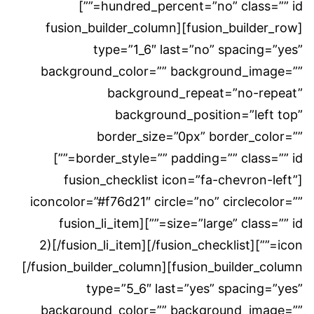
hundred_percent=”no” class=”” id=””]
[fusion_builder_row][fusion_builder_column
type=”1_6″ last=”no” spacing=”yes”
background_color=”” background_image=””
background_repeat=”no-repeat”
background_position=”left top”
border_size=”0px” border_color=””
border_style=”” padding=”” class=”” id=””]
[fusion_checklist icon=”fa-chevron-left”
iconcolor=”#f76d21″ circle=”no” circlecolor=””
size=”large” class=”” id=””][fusion_li_item
icon=””]2)[/fusion_li_item][/fusion_checklist]
[/fusion_builder_column][fusion_builder_column
type=”5_6″ last=”yes” spacing=”yes”
background_color=”” background_image=””