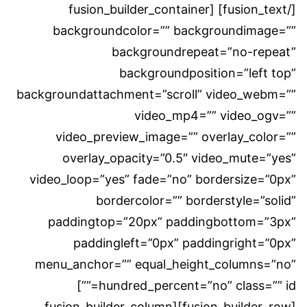
[/fusion_text] [fusion_builder_container
backgroundcolor=”” backgroundimage=””
backgroundrepeat=”no-repeat”
backgroundposition=”left top”
backgroundattachment=”scroll” video_webm=””
video_mp4=”” video_ogv=””
video_preview_image=”” overlay_color=””
overlay_opacity=”0.5″ video_mute=”yes”
video_loop=”yes” fade=”no” bordersize=”0px”
bordercolor=”” borderstyle=”solid”
paddingtop=”20px” paddingbottom=”3px”
paddingleft=”0px” paddingright=”0px”
menu_anchor=”” equal_height_columns=”no”
hundred_percent=”no” class=”” id=””]
[fusion_builder_row][fusion_builder_column