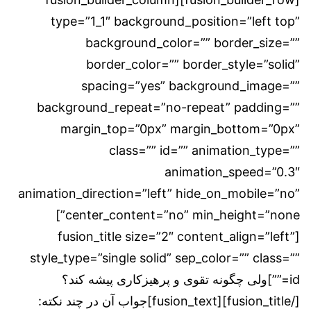
type=”1_1″ background_position=”left top”
background_color=”” border_size=””
border_color=”” border_style=”solid”
spacing=”yes” background_image=””
background_repeat=”no-repeat” padding=””
margin_top=”0px” margin_bottom=”0px”
class=”” id=”” animation_type=””
animation_speed=”0.3″
animation_direction=”left” hide_on_mobile=”no”
center_content=”no” min_height=”none”]
[fusion_title size=”2″ content_align=”left”
style_type=”single solid” sep_color=”” class=””
id=””]ولی چگونه تقوى و پرهیزکارى پیشه کند؟
[/fusion_title][fusion_text]جواب آن در چند نکته: