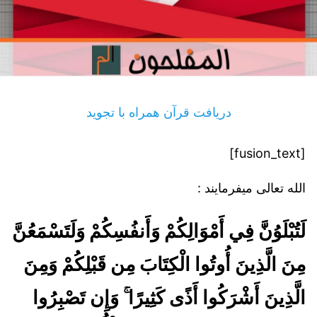
دریافت قرآن همراه با تجوید
[fusion_text]
الله تعالی میفرمایند :
لَتُبْلَوُنَّ فِي أَمْوَالِكُمْ وَأَنفُسِكُمْ وَلَتَسْمَعُنَّ
مِنَ الَّذِينَ أُوتُوا الْكِتَابَ مِن قَبْلِكُمْ وَمِنَ
الَّذِينَ أَشْرَكُوا أَذًى كَثِيرًا ۚ وَإِن تَصْبِرُوا