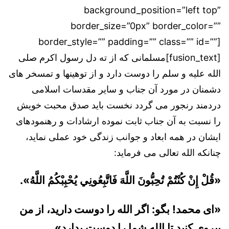
background_position=”left top”
border_size=”0px” border_color=””
border_style=”” padding=”” class=”” id=””]
[fusion_text]مسلمانی که از ته دل رسول اکرم صلی
الله علیه و سلم را دوست دارد و از توهینها و تمسخر های
دشمنان در مورد آن جناب و سایر مقدسات اسلامی
دردمند رنجور می گردد نخست باید صدق محبت خویش
را نسبت به آن جناب ثابت نموده ارشادات و رهنمودهای
ایشان در همه ابعاد و جوانب زندگی خود عملی نماید،
چنانکه الله تعالی می فرماید:
«قُلْ إِنْ كُنْتُمْ تُحِبُّونَ اللَّهَ فَاتَّبِعُونِي يُحْبِبْكُمُ اللَّهُ».
«ای محمد! بگو: اگر الله را دوست دارید، از من
پیروی کنید تا الله شما را دوست بدارد».