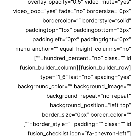
overlay_opacity=”0.5″ video_mute=”yes”
video_loop=”yes” fade=”no” bordersize=”0px”
bordercolor=”” borderstyle=”solid”
paddingtop=”1px” paddingbottom=”3px”
paddingleft=”0px” paddingright=”0px”
menu_anchor=”” equal_height_columns=”no”
hundred_percent=”no” class=”” id=””]
[fusion_builder_row][fusion_builder_column
type=”1_6″ last=”no” spacing=”yes”
background_color=”” background_image=””
background_repeat=”no-repeat”
background_position=”left top”
border_size=”0px” border_color=””
border_style=”” padding=”” class=”” id=””]
[fusion_checklist icon=”fa-chevron-left”