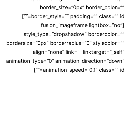
border_size=”0px” border_color=””
border_style=”” padding=”” class=”” id=””]
[fusion_imageframe lightbox=”no”
style_type=”dropshadow” bordercolor=””
bordersize=”0px” borderradius=”0″ stylecolor=””
align=”none” link=”” linktarget=”_self”
animation_type=”0″ animation_direction=”down”
animation_speed=”0.1″ class=”” id=””]