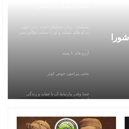
فضيلت و چگونگی روزۀ عاشورا
مسلمان، برادر مسلمان است. بدین جهت
به او ظلم نمیکند و او را تسلیم (ظالم) نمی
شورا
نمای
آرزو های نا پسند
بحثی پیرامون حوض کوثر
قضا وقدر وارتباط آن با عقاید و زندگی
انسان ها
از مراحل روز قیامت، ترازو یا میزان