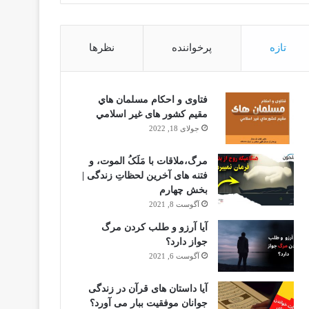
تازه
پرخواننده
نظرها
فتاوى و احكام مسلمان هاي
مقيم كشور هاى غير اسلامي
جولای 18, 2022
مرگ،ملاقات با مَلَکُ الموت، و
فتنه های آخرین لحظاتِ زندگی |
بخش چهارم
آگوست 8, 2021
آیا آرزو و طلب کردن مرگ
جواز دارد؟
آگوست 6, 2021
آیا داستان های قرآن در زندگی
جوانان موفقیت ببار می آورد؟