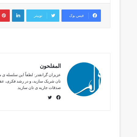
لینکدین
فیس بوک
توییتر
المفلحون
عزیزان گرانقدر: لطفاً این سلسله ی مض
تان شریک سازید، و در رشد فکری، عقید
صدقات جاریه ی تان سازید.
ت
و
ف
ی
ی
ی
س
ت
ب
این را بخوانید
ر
و