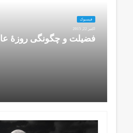
ک
فیسبوک
اکتبر 22, 2015
فضيلت و چگونگی روزۀ عا