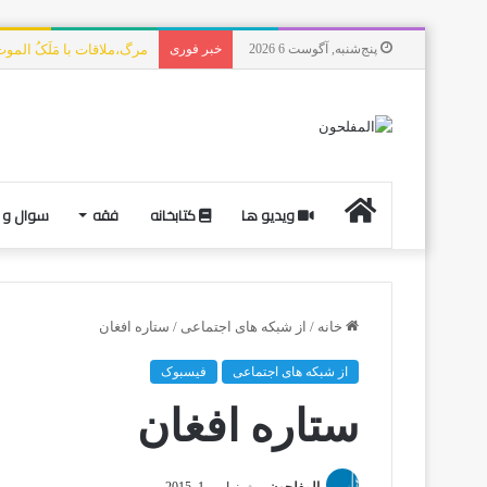
پنج‌شنبه, آگوست 6 2026
خبر فوری
مرگ،ملاقات با مَلَکُ الم
ویدیو ها
کتابخانه
فقه
سوال و 
خانه
/
از شبکه های اجتماعی
/
ستاره افغان
از شبکه های اجتماعی
فیسبوک
ستاره افغان
المفلحون
نوامبر 1, 2015