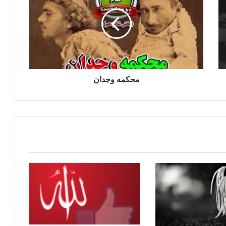
محكمه وجدان
حکم تجلیل از میلادالنبی صلی الله علیه
وسلم !!!
محكمه وجدان
عاشورا چیست و از کجا آغاز گردیده؟
بزرگداشت شب یلدا عملی است خلاف
اسلام
فضيلت و چگونگی روزۀ عاشورا
مسلمان، برادر مسلمان است. بدین جهت