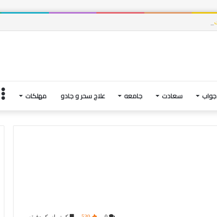
وت، و فتنه های آخرین لحظاتِ زندگی | بخش چهارم
جواب
سعادت
جامعه
علاج سحر و جادو
مهلکات
0
539
کمتر از یک دقیقه