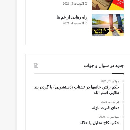
آگوست 5, 2021
راه رهایی از غم ها
آگوست 4, 2021
جدید در سوال و جواب
جولای 29, 2021
حکم رفتن خانمها در تشناب (دستشویی) با گردن بند
طلايي اسم الله
فوریه 21, 2021
دعای قنوت نازله
سپتامبر 13, 2020
حکم نکاح تحلیل یا حلاله