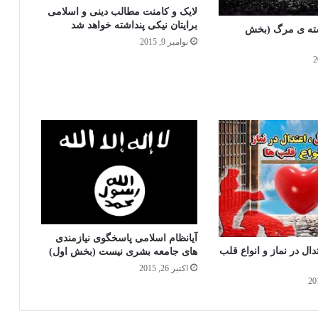
به او ظلم نمیکند و او را تسلیم (ظالم) نمی
لایک و کامنت مطالب دینی و اسلامی
نمای
برایتان نیکی پنداشته خواهد شد
شته ی مرگ (بخش
نوامبر 9, 2015
آرزو های نا پسند
بحثی پیرامون حوض کوثر
آیانظام اسلامی پاسخگوی نیازمندی
ال در نماز و انواع قلب
های جامعه بشری نیست (بخش اول)
اکتبر 26, 2015