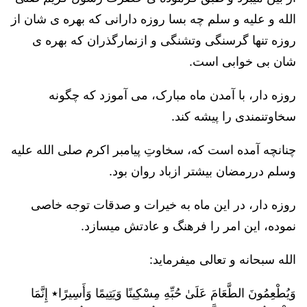
الله و علیه و سلم چه بسا روزه دارانی که بهره ی شان از
روزه تنها گرسنگی وتشنگی و ازنمارگذران که بهره ی
شان بی خوابی است.
روزه دار، با آمدن ماه مبارک، می آموزد که چگونه
سخاوتنمندی را پیشه کند.
چنانچه آمده است که، سخاوتِ پیامبر اکرم صلی الله علیه
وسلم دررمضان بیشتر ازباد روان بود.
روزه دار، در این ماه به خیرات و صدقات توجه خاصی
نموده، این امر را فرهنگ و عادتش میسازد.
الله سبحانه و تعالی میفرماید:
وَيُطْعِمُونَ الطَّعَامَ عَلَىٰ حُبِّهِ مِسْكِينًا وَيَتِيمًا وَأَسِيرًا٭ إِنَّمَا