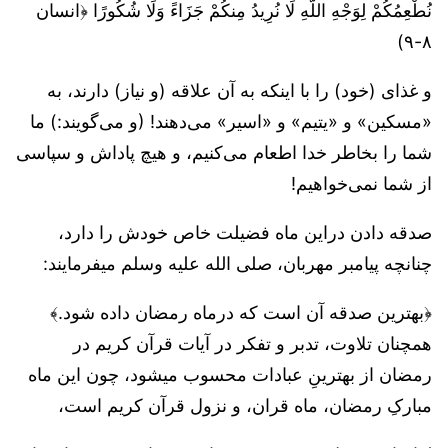
نُطْعِمُكُمْ لِوَجْهِ اللَّهِ لَا نُرِيدُ مِنكُمْ جَزَاءً وَلَا شُكُورًا ﴿انسان
۸-۹)
و غذای (خود) را با اینکه به آن علاقه (و نیاز) دارند، به
«مسکین» و «یتیم» و «اسیر» می‌دهند! (و می‌گویند:) ما
شما را بخاطر خدا اطعام می‌کنیم، و هیچ پاداش و سپاسی
از شما نمی‌خواهیم!
صدقه دادن دراین ماه فضیلت خاص خودش را دارد،
چنانچه پیامبر مهربان، صلی الله علیه وسلم میفرمایند:
﴿بهترین صدقه آن است که درماه رمضان داده شود.﴾
همچنان تلاوت، تدبر و تفکر در آیات قرآن کریم در
رمضان از بهترینِ عبادات محسوب میشود، چون این ماه
مبارکِ رمضان، ماه قران، و نزول قرآن کریم است،