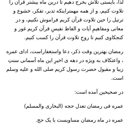
لذا، بایستی تلاش بخرج دهیم تا درین ماه بیشتر قران را
تلاوت کنیم، و از همه مهمتراینکه تدبر، تفکر، خشوع و
ترتیل را حین تلاوت قرآن کریم فراموش نکنیم، و در
معانی ومفاهیمِ آیات و الفاظ نفیسِ قرآن کریم غور و
کنجکاوی کنیم تا روحِ تلاوت قرآن را کسب کنیم.
رمضان بهترین وقت ذکر، دعا واستغفاراست، ادای عمره
، واعتکاف به ویژه در دهه ی اخیرِ این ماه آسمانی سنتِ
زیبا و مقبول حضرت رسول کریم صلی الله و علیه وسلم
است.
در صحیحین آمده است:
عمره فی رمضان تعدل حجه (البخاری والمسلم)
عمره در ماه رمضان مساویست با یک حج.