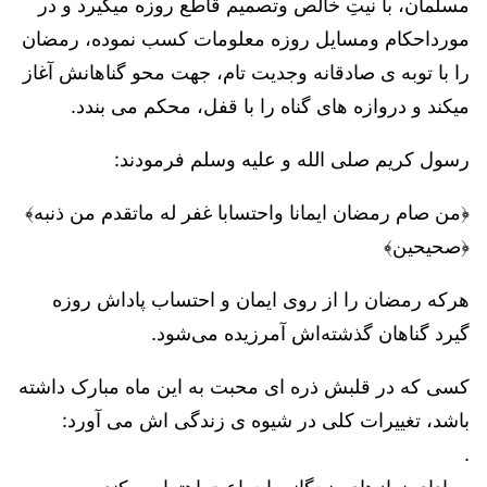
مسلمان، با نیتِ خالص وتصمیم قاطع روزه میگیرد و در
مورداحکام ومسایل روزه معلومات کسب نموده، رمضان
را با توبه ی صادقانه وجدیت تام، جهت محو گناهانش آغاز
میکند و دروازه های گناه را با قفل، محکم می بندد.
رسول کریم صلی الله و علیه وسلم فرمودند:
﴿من صام رمضان ایمانا واحتسابا غفر له ماتقدم من ذنبه﴾
﴿صحیحین﴾
هرکه رمضان را از روی ایمان و احتساب پاداش روزه
گیرد گناهان گذشته‌اش آمرزیده می‌شود.
کسی که در قلبش ذره ای محبت به این ماه مبارک داشته
باشد، تغییرات کلی در شیوه ی زندگی اش می آورد:
.