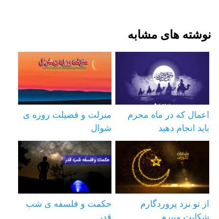
نوشته های مشابه
اعمال که در ماه محرم
منزلت و فضیلت روزه ی
باید انجام دهید
شوال
از تو نزد پروردگارم
حکمت و فلسفه ی شب
شکایت میبرم
قدر