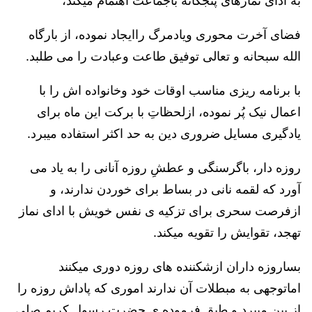
به ادای نمازهای پنجگانه باجماعت اهتمام میکند،
فضای آخرت محوری ویادمرگ راایجاد نموده، از بارگاه
الله سبحانه و تعالی توفیق طاعت وعبادت را می طلبد.
با برنامه ریزی مناسب اوقات خود وخانواده اش را با
اعمال نیک پُر نموده، ازلحظاتِ با برکت این ماه برای
یادگیری مسایل ضروری دین به حد اکثر استفاده میبرد.
روزه دار، باگرسنگی و عطشِ روزه آنانی را به یاد می
آورد که لقمه نانی در بساط برای خوردن ندارند، و
ازفرصت سحری برای تزکیه ی نفس خویش با ادای نماز
تهجد، تقوایش را تقویه میکند.
بساروزه داران ازشکننده های روزه دوری میکنند
اماتوجهی به مبطلات آن ندارند اموری که پاداش روزه را
از بین میبرد و طبق فرموده ی حضرت رسول کریم صلی