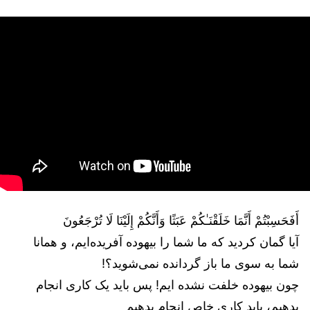
أَفَحَسِبْتُمْ أَنَّمَا خَلَقْنَـٰكُمْ عَبَثًا وَأَنَّكُمْ إِلَيْنَا لَا تُرْجَعُونَ
آیا گمان کردید که ما شما را بیهوده آفریده‌ایم، و همانا
شما به سوی ما باز گردانده نمی‌شوید؟!
چون بیهوده خلفت نشده ایم! پس باید یک کاری انجام
بدهیم، باید کاری خاص انجام بدهیم