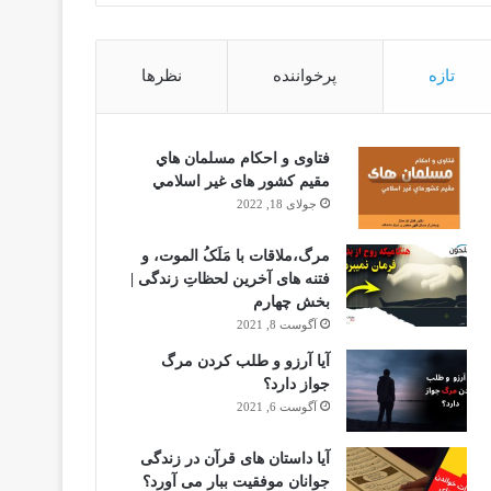
تازه
پرخواننده
نظرها
فتاوى و احكام مسلمان هاي
مقيم كشور هاى غير اسلامي
جولای 18, 2022
مرگ،ملاقات با مَلَکُ الموت، و
فتنه های آخرین لحظاتِ زندگی |
بخش چهارم
آگوست 8, 2021
آیا آرزو و طلب کردن مرگ
جواز دارد؟
آگوست 6, 2021
آیا داستان های قرآن در زندگی
جوانان موفقیت ببار می آورد؟