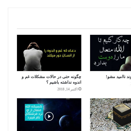
هفت چیز هلاک کننده که باید از آن دوری
کرد
هیچ چیز بیهوده خلق نشده است(آفرینش
هدف دار است، نه عبث و بیهوده)
د ناامید مشو!
چگونه حتی در حالات مشکلات غم و
اندوه نداشته باشیم ؟
اکتبر 14, 2018