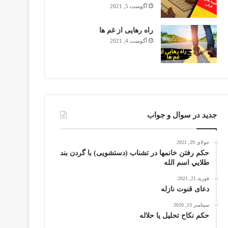
آگوست 5, 2021
راه رهایی از غم ها
آگوست 4, 2021
جدید در سوال و جواب
جولای 29, 2021
حکم رفتن خانمها در تشناب (دستشویی) با گردن بند
طلايي اسم الله
فوریه 21, 2021
دعای قنوت نازله
سپتامبر 13, 2020
حکم نکاح تحلیل یا حلاله