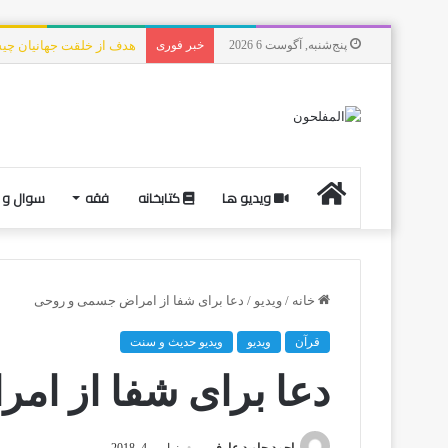
پنج‌شنبه, آگوست 6 2026
خبر فوری
هدف از خلقت جهانیان چ
ویدیو ها
کتابخانه
فقه
سوال و 
خانه
/
ویدیو
/
دعا برای شفا از امراض جسمی و روحی
قرآن
ویدیو
ویدیو حدیث و سنت
دعا برای شفا از ا
احمد جاوید عارفی
نوامبر 4, 2018