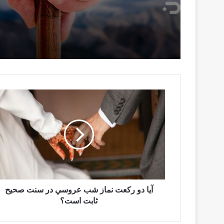
اوصاف و زیبائی های الله س
تعالی
آيا دو ركعت نماز شب عروسي در سنت صحيح
ثابت است؟