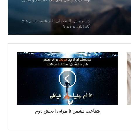
بحانه و
چرا رسول الله صلی الله علیه وسلم هیچ
گاه اذان ندادند ؟‌
اجابت دعا
در چه حالت طلب مرگ کردن جایز است
قبر جوان ناکام | داستان خیلی تکان دهنده
راز آب زم زم کشف شد
شناخت دشمن نا مرئی | بخش دوم
شناخت دشمن نامرئی! | بخش اول