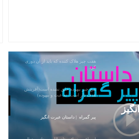
راز آب زم زم کشف شد
شناخت دشمن نامرئی! | بخش اول
هفت چیز هلاک کننده که باید از آن دوری
کرد
هیچ چیز بیهوده خلق نشده است(آفرینش
هدف دار است، نه عبث و بیهوده)
پیر گمراه | داستان عبرت انگیز
نگیز
اوصاف و زیبائی های الله سبحانه و تعالی