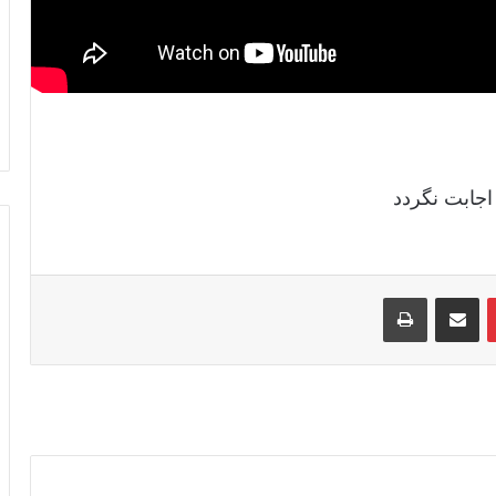
پیر گمراه | داستان عبرت انگیز
اوصاف و زیبائی های الله سبحانه و تعالی
چرا رسول الله صلی الله علیه وسلم هیچ
گاه اذان ندادند ؟‌
اجابت نگردد
اجابت دعا
‫پین‌ترست
اشتراک گذاری از طریق ایمیل
چاپ
در چه حالت طلب مرگ کردن جایز است
قبر جوان ناکام | داستان خیلی تکان دهنده