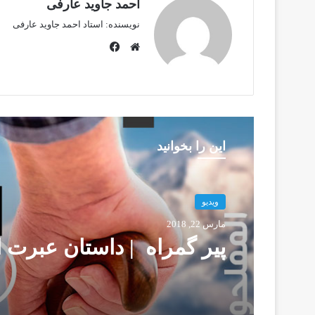
احمد جاوید عارفی
نویسنده: استاد احمد جاوید عارفی
ف
ی
و
س
ب
ب
س
و
ا
ک
ی
این را بخوانید
ت
ویدیو
ویدیو
مارس 22, 2018
ژانویه 8, 2020
پیر گمراه | داستان عبرت ا