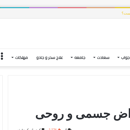
یست؟
جواب
سعادت
جامعه
علاج سحر و جادو
مهلکات
مراض جسمی و روحی
0
5,576
کمتر از یک دقیقه