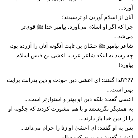
آورد…
آنان از اسلام آوردن او ترسیدند؛
چرا که اگر او اسلام می‌آورد، پیامبر خدا ﷺ قوی‌تر
می‌شد…
شاعر پیامبر ﷺ حسّان بن ثابت آنگونه آنان را آزرده بود،
چه رسد به اینکه شاعر عرب، اعشیٰ بن قیس اسلام
بیاورد!
????لذا گفتند: ای اعشیٰ دین خودت و دین پدرانت برایت
بهتر است…
اعشی گفت: بلکه دین او بهتر و استوارتر است…
به همدیگر نگریستند و با هم مشورت کردند که چگونه او
را از دین خدا باز دارند…
پس به او گفتند: ای اعشیٰ او زنا را حرام می‌داند…
اعشیٰ گفت: من پیری کهن‌سالم…