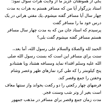
يكي از هموطنان عزيز ما از ولايت هرات سوال نمود:
استاد بزرگوار آیا من که مسافر هستم به هرات به مدت
چهار سال آیا مسافر گفته میشوم..يك مفتي هراتي در یک
درس خود ما را مسافر گفت
پرسیدم که استاد جان من که به مدت چهار سال مسافر
هستم مسافر گفته میشوم گفت بلی؟
الحمد لله والصلاة والسلام على رسول الله، أما بعد،،
سنت براي مسافر اين است كه بسنت رسول الله صلى
الله عليه وسلم اقتداء نمايد ومسافه هشتاد ويا هشتادو
پنج كيلومتر را كه طي كرد نمازهاي ظهر وعصر وشام
وخفتن را جمع وقصر كند.
فرضهاي چهار ركعتي را دو ركعت بخواند واز سنتها معاف
است بغير از وتر شب وسنت فجر.
مدت زمان جمع وقصر براي مسافر در مذهب جمهور