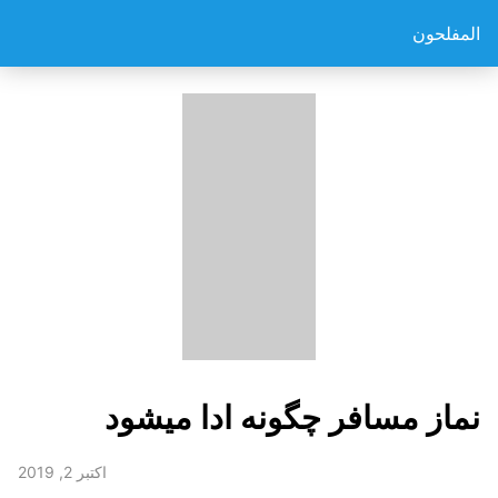
المفلحون
نماز مسافر چگونه ادا میشود
اکتبر 2, 2019