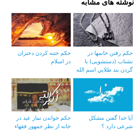
نوشته های مشابه
حکم رفتن خانمها در
حکم ختنه کردن دختران
تشناب (دستشویی) با
در اسلام
گردن بند طلايي اسم الله
آیا خدا گفتن مشکل
حكم خواندن نماز عيد در
شرعی دارد ؟‌
خانه از نظر جمهور فقهاء