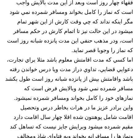
فقهاء چهار روز است وبعد از اين مدت بالايش واجب
است كه نماز را كامل بخواند ومسافر شمرده نمي شود
مگر اينكه نداند كه چي وقت كارش از اين شهر تمام
ميشود در اين حالت نيز تا اتمام كارش در حكم مسافر
است، ودر مذهب حنفي اين مدت پانزده شبانه روز است
كه نماز را وجوبا قصر نمايد.
اما كسي كه مدت اقامتش معلوم باشد مثلا براي تجارت،
دعوايي قضايي، تداوي دراز مدت ويا درس خواندن رفته
باشد واقامتش بيش از پانزده شبانه روز است طول بكشد
مسافر شمرده نمي شود وبالايش فرض است كه
نمازهاي خود را كامل بخواند ومسافر شمرده نميشود.
واين برادر عزيز ما در هرات بخاطر درس وتحصيل
اقامت شامل پوهنتون شده اقلا چهار سال اقامت دارد
مقيم شمرده ميشود وبرايش جايز نيست كه تساهل كند
ونمازها را مسافرانه بخواند وبه فتاواي شاذ ومخالف