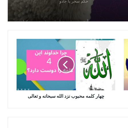
حکم سحر یا جادو
آری موسیقی حرام است (ردی بر منکران
سنت)
تصاویر غیر واقعی و نادرست از قبر پیامبر
صلی الله علیه وسلم در صفحات اینترنت
آیا بخت بسته شدن صحت و حقیقت دارد؟
دعای قنوت نازله
چهار کلمه محبوب نزد الله سبحانه و تعالی
غسل كردن مطابق سنت پیامبر صلی الله
علیه وسلم