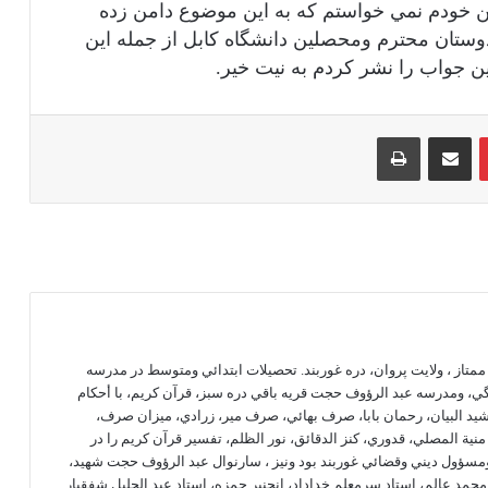
 خودم نمي خواستم كه به اين موضوع دامن زده
ستان محترم ومحصلين دانشگاه كابل از جمله اين
ين جواب را نشر كردم به نيت خير.
‫پین‌ترست
اشتراک گذاری از طریق ایمیل
چاپ
آری موسیقی حرام است (ردی بر منکران
سنت)
تصاویر غیر واقعی و نادرست از قبر پیامبر
صلی الله علیه وسلم در صفحات اینترنت
متاز ، ولايت پروان، دره غوربند. تحصيلات ابتدائي ومتوسط در مدرسه
آیا بخت بسته شدن صحت و حقیقت دارد؟
، ومدرسه عبد الرؤوف حجت قريه باقي دره سبز، قرآن كريم، با أحكام
شيد البيان، رحمان بابا، صرف بهائي، صرف مير، زرادي، ميزان صرف،
 منیة المصلي، قدوري، كنز الدقائق، نور الظلم، تفسير قرآن كريم را در
دعای قنوت نازله
سؤول ديني وقضائي غوربند بود ونيز ، سارنوال عبد الرؤوف حجت شهيد،
حمد عالم، استاد سرمعلم خداداد، انجنير حمزه، استاد عبد الجليل شفقيار