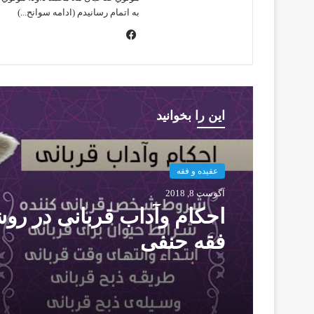
به اتمام رسانيدم
(ادامه سوانح...)
فیس
بوک
این را بخوانید
عقیده و فقه
آگوست 8, 2018
احكام وآداب قربانی در رو
فقه حنفی