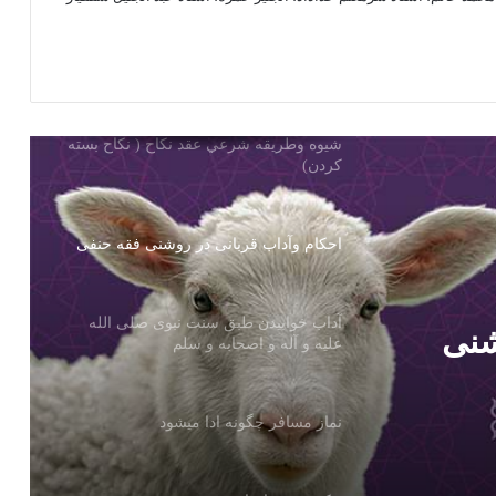
غسل كردن مطابق سنت پیامبر صلی الله
علیه وسلم
شيوه وطريقه شرعي عقد نكاح ( نكاح بسته
كردن)
احكام وآداب قربانی در روشنی فقه حنفی
آداب خوابیدن طبق سنت نبوی صلی الله
شنی
علیه و آله و اصحابه و سلم
نماز مسافر چگونه ادا میشود