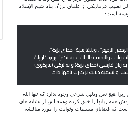
دلي نصيب فرما.يكي از علماي برزگ بنام شيخ الإسلام
نوشته است:
لرحمن الرحیم” ، وبالفارسیة “خدای بزرگ”،
احد، والتسمیة الدالة علیه تکثر” .پروردگار پاک
 و به زبان فارسی (خدای بزرگ) و به ترکی (سرکوی)
ت، و تسمیه دلالت بر کثرت نامها دارد.
 زيرا هيچ نص ودليل شرعي وجود ندارد كه تنها الله
خودش همه زبانها را خلق كرده وهمه اش از نشانه هاي
است كه قضاياي مسلمات وثوابت را مورد مناقشه