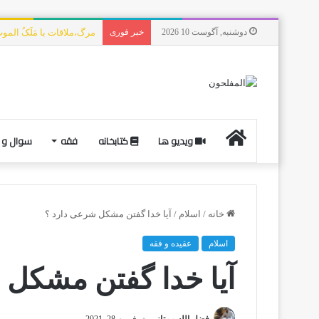
دوشنبه, آگوست 10 2026
خبر فوری
مرگ،ملاقات با مَلَکُ الم
ویدیو ها
کتابخانه
فقه
سوال و 
خانه
/
اسلام
/
آیا خدا گفتن مشکل شرعی دارد ؟‌
اسلام
عقیده و فقه
آیا خدا گفتن مشکل 
فضل الله ممتاز
فوریه 28, 2021