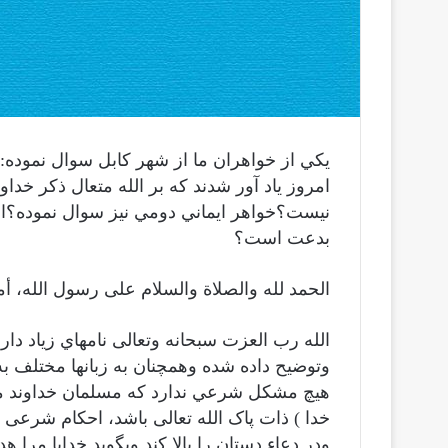
يكي از خواهران ما از شهر كابل سوال نموده:ا
امروز یاد آور شدند که بر الله متعال ذکر خد
نیست؟خواهر ايماني دومي نيز سوال نموده؟است
بدعت است؟
الحمد لله والصلاة والسلام على رسول الله، أما
الله رب العزت سبحانه وتعالى نامهاي زياد د
وتوضيح داده شده وهمچنان به زبانها مختلف به
هيچ مشكل شرعي ندارد كه مسلمان خداوند متع
خدا ) ذات پاک الله تعالی باشد، احکام شرعی 
ودر دعاء دستان را بالا كند وبگويد خدايا مرا