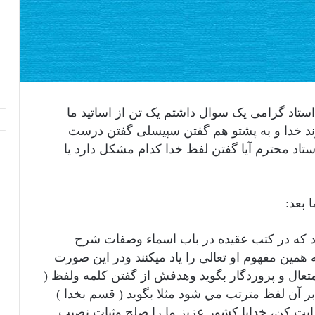
ستاد گرامی یک سوال داشتم یک تن از اساتید ما
اوند خدا و به پشتو هم گفتن سپیسلی گفتن درست
اد محترم آیا گفتن لفظ خدا کدام مشکل دارد یا
 بعد:
ارد كه در كتب عقيده در باب اسماء وصفات شرح
 همين مفهوم او تعالى را ياد ميكنند ودر اين صورت
ال و پروردگار بگويد وهدفش از گفتن كلمه ولفظ (
بر آن لفظ مترتب مي شود مثلا بگويد ( قسم بخدا )
 هدايت كن، خدايا كشور عزيز ما را صلح وثبات نصيب