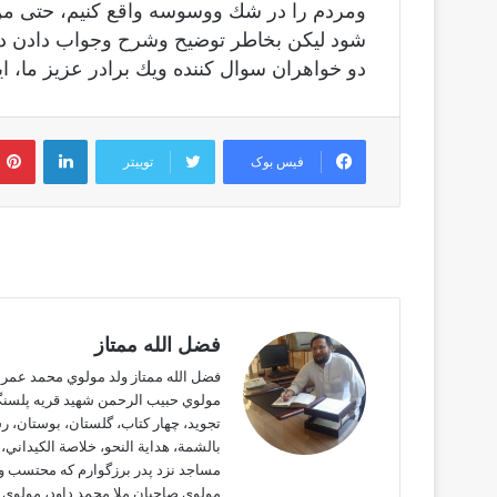
ومردم را در شك ووسوسه واقع كنيم، حتى من
شود ليكن بخاطر توضيح وشرح وجواب دادن دو
دو خواهران سوال كننده ويك برادر عزيز ما، ا
لینکدین
فیس بوک
توییتر
فضل الله ممتاز
فضل الله ممتاز ولد مولوي محمد عمر م
مولوي حبيب الرحمن شهيد قريه پلسنگي
تجويد، چهار كتاب، گلستان، بوستان، ر
بالشمة، هداية النحو، خلاصة الكيداني،
مساجد نزد پدر برزگوارم كه محتسب وم
مولوي صاحبان ملا محمد داود، مولوي م