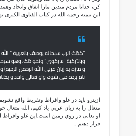
كن، خدايا مردم متدين مارا اتفاق واتحاد وهم
ابن تيميه رحمه الله در كتاب الفتاوى الكبرى 
“کذلک الرب سبحانه یوصف بالعربیة ” الله ا
وبالترکیة “سرکوی” ونحو ذلک، وهو سبحانه و
و منزه به زبان عربی (الله الرحمن الرحیم)
نام برده می شود، واو تعالى واحد و یکتاس
ازينرو بايد در غلو وافراط وتفريط واقع نشويم
متعال را به زبان عربي ياد كنيم، الله متعال 
او تعالى در روي زمين است.اين غلو وافراط 
قرار دهيم ..