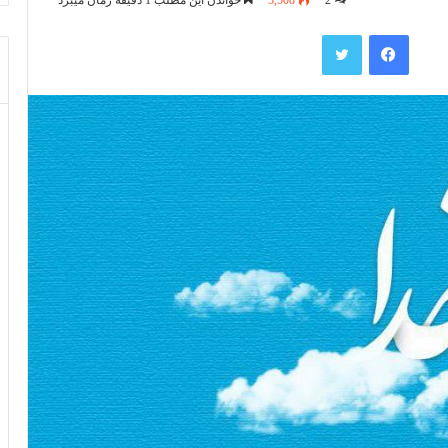
فیس بوک
توییتر