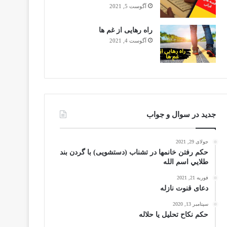
آگوست 5, 2021
راه رهایی از غم ها
آگوست 4, 2021
جدید در سوال و جواب
جولای 29, 2021
حکم رفتن خانمها در تشناب (دستشویی) با گردن بند
طلايي اسم الله
فوریه 21, 2021
دعای قنوت نازله
سپتامبر 13, 2020
حکم نکاح تحلیل یا حلاله