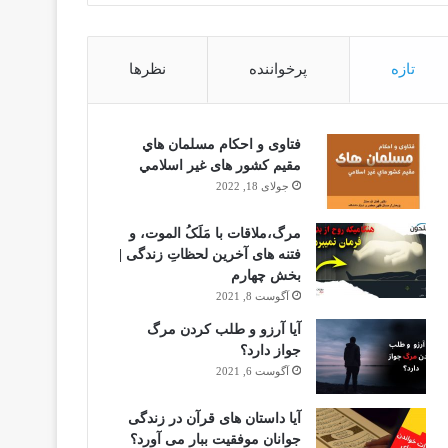
تازه
پرخواننده
نظرها
فتاوى و احكام مسلمان هاي
مقيم كشور هاى غير اسلامي
جولای 18, 2022
مرگ،ملاقات با مَلَکُ الموت، و
فتنه های آخرین لحظاتِ زندگی |
بخش چهارم
آگوست 8, 2021
آیا آرزو و طلب کردن مرگ
جواز دارد؟
آگوست 6, 2021
آیا داستان های قرآن در زندگی
جوانان موفقیت ببار می آورد؟