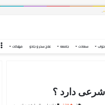
وت، و فتنه های آخرین لحظاتِ زندگی | بخش چهارم
جواب
سعادت
جامعه
علاج سحر و جادو
مهلکات
شرعی دارد ؟‌
2
5,508
خواندن این مطلب 1 دقیقه زمان میبرد