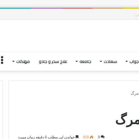
ت، و فتنه های آخرین لحظاتِ زندگی | بخش چهارم
جواب
سعادت
جامعه
علاج سحر و جادو
مهلکات
 مرگ
مرگ
0
619
خواندن این مطلب 6 دقیقه زمان میبرد