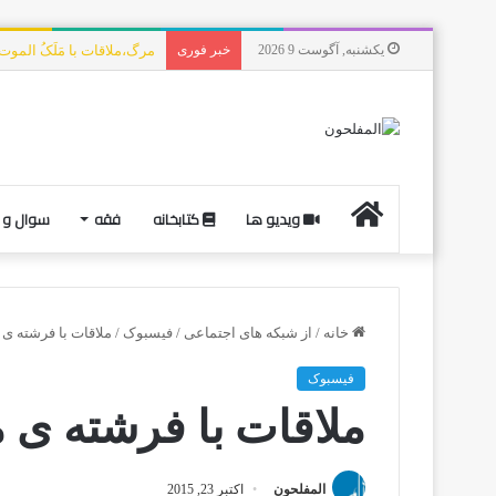
یکشنبه, آگوست 9 2026
خبر فوری
مرگ،ملاقات با مَلَکُ المو
ویدیو ها
کتابخانه
فقه
سوال و 
خانه
/
از شبکه های اجتماعی
/
فیسبوک
/
ملاقات با فرشته ی
فیسبوک
ملاقات با فرشته ی 
المفلحون
اکتبر 23, 2015