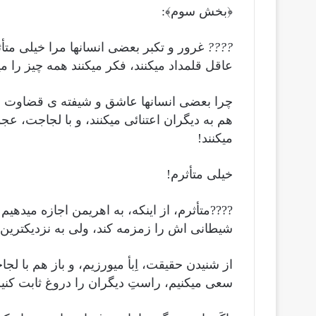
﴿بخش سوم﴾:
????
غرور و تکبر بعضی انسانها مرا خیلی متأثر
عاقل قلمداد میکنند، فکر میکنند همه چیز را مید
چرا بعضی انسانها عاشق و شیفته ی قضاوت در
هم به دیگران اعتنائی میکنند، و با لجاجت، عج
میکنند!
خیلی متأثرم!
????متأثرم، از اینکه، به اهریمن اجازه میده
شیطانی اش را زمزمه کند، ولی به نزدیکترین ها
از شنیدن حقیقت، اِبأ میورزیم، و باز هم با ل
سعی میکنیم، راستِ دیگران را دروغ ثابت کنیم