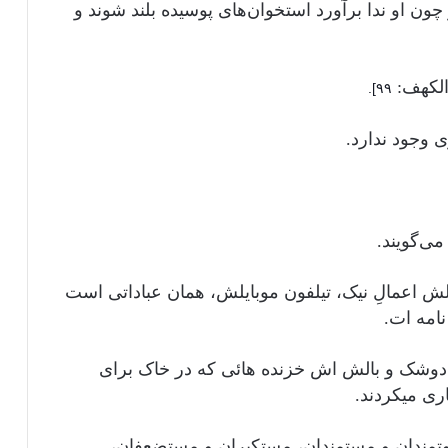
 او ندا برآورد استخوان‌های پوسیده بلند شوند و
 [الکهف:
۹۹].
 وجود ندارد.
می‌گویند.
ش اعمالِ نیک، تیلفون موبایلش، همان عباداتی است
نامه ات.
وشک و بالش اش خزنده هائی که در خاک برای
ی میکردند.
وتمندان و مستمندان، مستکبران و مستضعفان،