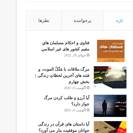
تازه
پرخواننده
نظرها
فتاوى و احكام مسلمان هاي
مقيم كشور هاى غير اسلامي
جولای 18, 2022
مرگ،ملاقات با مَلَکُ الموت، و
فتنه های آخرین لحظاتِ زندگی |
بخش چهارم
آگوست 8, 2021
آیا آرزو و طلب کردن مرگ
جواز دارد؟
آگوست 6, 2021
آیا داستان های قرآن در زندگی
جوانان موفقیت ببار می آورد؟