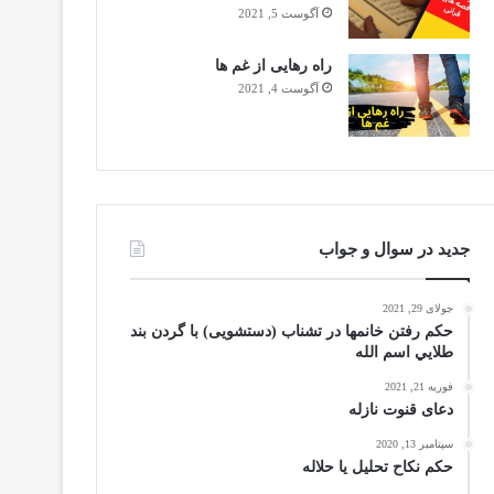
آگوست 5, 2021
راه رهایی از غم ها
آگوست 4, 2021
جدید در سوال و جواب
جولای 29, 2021
حکم رفتن خانمها در تشناب (دستشویی) با گردن بند
طلايي اسم الله
فوریه 21, 2021
دعای قنوت نازله
سپتامبر 13, 2020
حکم نکاح تحلیل یا حلاله