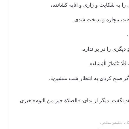
ی را به شکایت و زاری و انابه کشانده،
فتند، بیچاره و بدبخت شدی.
یگری را در بر ندارد.
َلَا تَنْتَظِرْ الْمَسَاءَ».
گر صبح کردی به انتظار شب منشین».
 نگفت. دیگر از ندای: «الصلاة خیر من النوم» خبری
یگان اپلیکیشن مفلحون