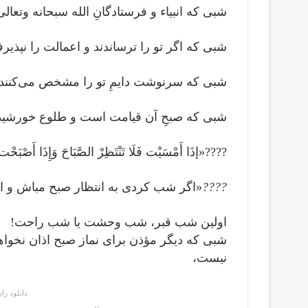
شبی که انبیاء و فرستادگانِ الله سبحانه وتعال
شبی که اگر تو را ترساندند و اعمالت را نپذیر
شبی که سرنوشت دایمِ تو را مشخص می‌کنند.
شبی که صبحِ آن قیامت است و طلوع خورشیدِ د
????«إذَا أَمْسَيْت فَلَا تَنْتَظِرْ الصَّبَاحَ وَإِذَا أَصْبَحْت ف
????
«اگر شب کردی به انتظار صبح مباش و ا
اولین شب قبر، شب وحشت یا شب راحت!
شبی که دیگر مؤذن برای نماز صبح اذان نخواهد
نیست،
دانلود را