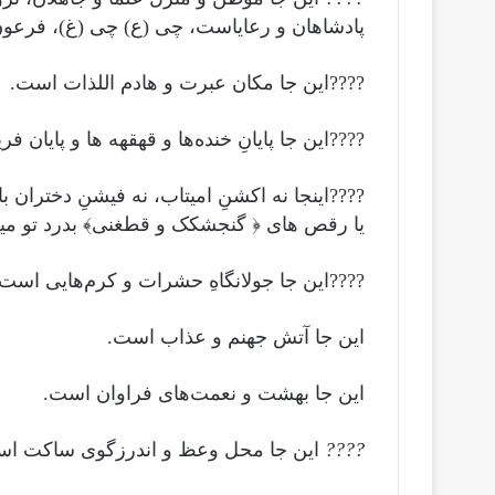
پادشاهان و رعایاست، چی (ع) چی (غ)، فرعون 
????این جا مکان عبرت و هادم اللذات است.
????این جا پایانِ خنده‌ها و قهقهه ‌ها و پایان ف
????اینجا نه اکشنِ امیتاب، نه فیشنِ دختران بال
یا رقص های ﴿ گنجشکک و قطغنی﴾ بدرد تو میخ
????این جا جولانگاهِ حشرات و کرم‌هایی است ک
این جا آتش جهنم و عذاب است.
این جا بهشت و نعمت‌های فراوان است.
????
این جا محل وعظ و اندرزگوی ساکت اس