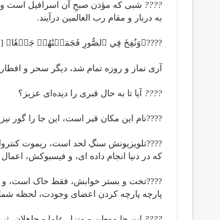
????
شبی که مؤذن صبحِ آن اسرافیل است و چون
به دربار و مقام رب العالمین درآیند.
????﴿وَنُفِخَ فِي ٱلصُّورِ فَجَمَعۡنَٰهُمۡ جَمۡعٗا﴾
آری نماز و روزه تمام شد، دیگر سحر و افطاری
????
آیا تا به حال قبری را دیده‌ای عزیز؟
????نام این مکان قبر است، این جا را گور نیز 
????تلویزیونش سنگِ لحد است، ریموت کنترول
که در دنیا انجام داده ای، و فیسبوکش، اعمال 
????تخت و بستر خوابش، فقط خاک است، و د
پارچه پارچه کردن اعضای وجودت، لحظه شمار
????
این جا موطن و منزل علما و جاهلان، ثر