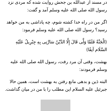
در مسند از عبدالله بن جحش روایت شده که مردی نزد
رسول الله صلی الله علیه وسلم آمد و گفت:
اگر من در راه خدا کشته شوم، چه پاداشی به من خواهد
رسید؟ رسول الله صلی الله علیه وسلم فرمود:
(الْجَنَّةُ فَلَمَّا وَلَّی قَالَ إِلَّا الدَّیْنُ سَارَّنِی بِهِ جِبْرِیلُ عَلَیْهِ
السَّلَام آنِفًا)
بهشت، وقتی آن مرد رفت، رسول الله صلی الله علیه
وسلم فرمودند:
البته دَین و بدهی مانع رفتن به بهشت است، همین حالا
جبرئیل علیه السلام این مطلب را با من در میان گذاشت.