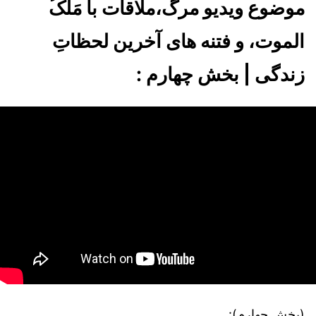
موضوع ویدیو مرگ،ملاقات با مَلَکُ
الموت، و فتنه های آخرین لحظاتِ
زندگی | بخش چهارم :‌
(بخش چهارم):