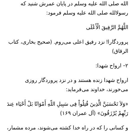
الله صلی الله علیه وسلم در پایان عمرش شنید که
رسولالله صلی الله علیه وسلم فرمود:
اللَّهُمَّ الرَّفِیقَ الْأَعْلَی
پروردگارا! نزد رفیق اعلی می‌روم. (صحیح بخاری، کتاب
الرقاق)
۲- ارواح شهدا:
ارواح شهدا زنده هستند و در نزد پروردگار روزی
می‌خورند، خداوند می‌فرماید:
«وَلاَ تَحْسَبَنَّ الَّذِینَ قُتِلُواْ فِی سَبِیلِ اللّهِ أَمْوَاتًا بَلْ أَحْیَاء عِندَ
رَبِّهِمْ یُرْزَقُونَ» (آل عمران ۱۶۹)
و کسانی را که در راه خدا کشته می‌شوند، مرده مشمار،