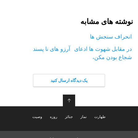
نوشته های مشابه
انحراف سنجش ها
در مقابل شهوت ها ادعای
آرزو های نا پسند
شجاع بودن مکن،
یک دیدگاه ارسال کنید
↑
طهارت
نماز
جنائز
روزه
وصیت