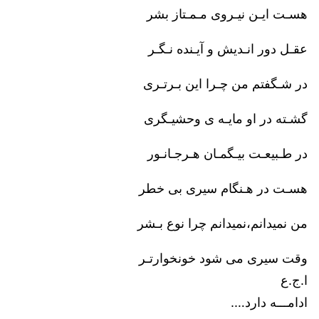
هسـت ایـن نیـروی مـمـتاز بشر
عقـل دور انـدیش و آیـنده نـگـر
در شـگفتم من چـرا این بـرتـری
گشـته در او مایـه ی وحشیـگری
در طـبیعـت بیـگمـان هـرجـانـور
هسـت در هـنگام سیری بی خطر
من نمیدانم،نمیدانم چرا نوع بـشر
وقت سیری می شود خونخوارتـر
ا.ج.ع
ادامـــه دارد….