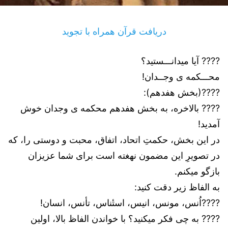
دریافت قرآن همراه با تجوید
???? آیا میدانـــستید؟
محـــکمه ی وجــدان!
????(بخش هفدهم):
???? بالاخره، به بخش هفدهم محکمه ی وجدان خوش
آمدید!
در این بخش، حکمتِ اتحاد، اتفاق، محبت و دوستی را، که
در تصویرِ این مضمون نهغته است برای شما عزیزان
بازگو میکنم.
به الفاظ زیر دقت کنید:
????اُنس، مونس، انیس، استٔناس، تأنس، انسان!
???? به چی فکر میکنید؟ با خواندن الفاظ بالا، اولین