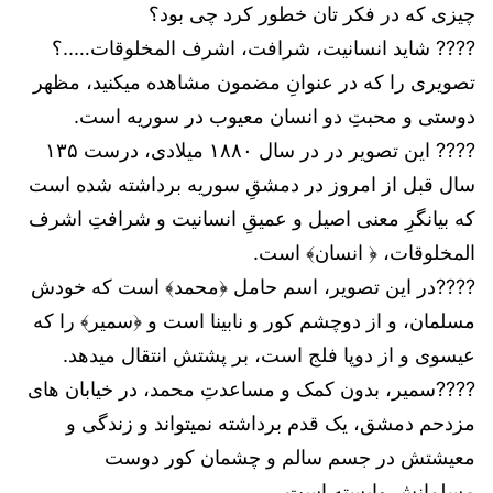
چیزی که در فکر تان خطور کرد چی بود؟
???? شاید انسانیت، شرافت، اشرف المخلوقات…..؟
تصویری را که در عنوانِ مضمون مشاهده میکنید، مظهر
دوستی و محبتِ دو انسان معیوب در سوریه است.
???? این تصویر در در سال ۱۸۸۰ میلادی، درست ۱۳۵
سال قبل از امروز در دمشقِ سوریه برداشته شده است
که بیانگرِ معنی اصیل و عمیقِ انسانیت و شرافتِ اشرف
المخلوقات، ﴿ انسان﴾ است.
????در این تصویر، اسم حامل ﴿محمد﴾ است که خودش
مسلمان، و از دوچشم کور و نابینا است و ﴿سمیر﴾ را که
عیسوی و از دوپا فلج است، بر پشتش انتقال میدهد.
????سمیر، بدون کمک و مساعدتِ محمد، در خیابان های
مزدحم دمشق، یک قدم برداشته نمیتواند و زندگی و
معیشتش در جسم سالم و چشمان کور دوست
مسلمانش وابسته است،