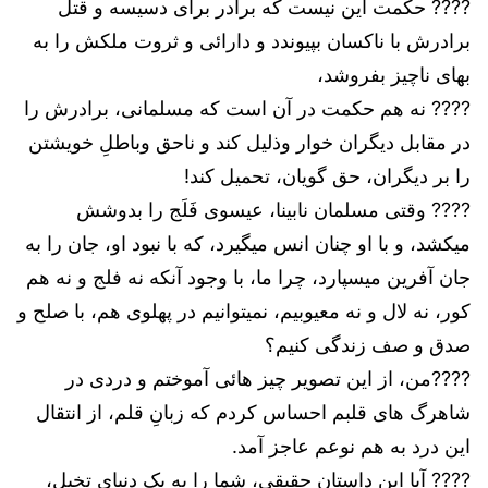
???? حکمت این نیست که برادر برای دسیسه و قتل
برادرش با ناکسان بپیوندد و دارائی و ثروت ملکش را به
بهای ناچیز بفروشد،
???? نه هم حکمت در آن است که مسلمانی، برادرش را
در مقابل دیگران خوار وذلیل کند و ناحق وباطلِ خویشتن
را بر دیگران، حق گویان، تحمیل کند!
???? وقتی مسلمان نابینا، عیسوی فَلَج را بدوشش
میکشد، و با او چنان انس میگیرد، که با نبود او، جان را به
جان آفرین میسپارد، چرا ما، با وجود آنکه نه فلج و نه هم
کور، نه لال و نه معیوبیم، نمیتوانیم در پهلوی هم، با صلح و
صدق و صف زندگی کنیم؟
????من، از این تصویر چیز هائی آموختم و دردی در
شاهرگ های قلبم احساس کردم که زبانِ قلم، از انتقال
این درد به هم نوعم عاجز آمد.
???? آیا این داستان حقیقی، شما را به یک دنیای تخیل،