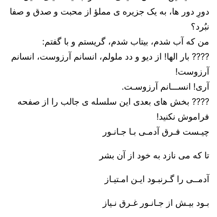
دورِ دور ها، به یک جزیره ی مملؤ از محبت و صدق و صفا
نبُرد؟
من که آب شدم، بیتاب شدم، گریستم و با گفتم:
???? بار الها! از دیو و دد ملولم، انسانم آرزوست، انسانم
آرزوست!
آری! انســـانم آرزوسـت.
???? بخش های بعدی این سلسله ی جالب را از صفحه
فراموش نکنید!
چیـست فـرق آدمـی بـا جـانـور
تا که می نازد به خود از آن بشر
آدمــی را گـرنبـود ایـن امـتیـاز
بـود بیـش از جـانـور غـرق نـیاز