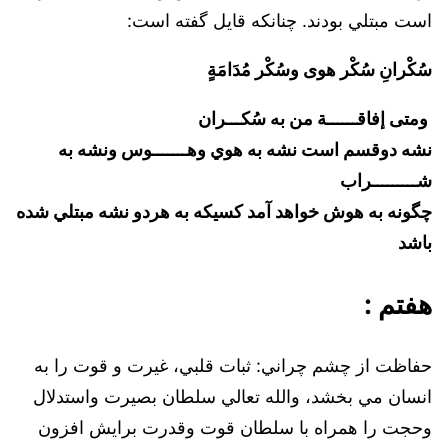
است مبتلي بودند. چنانكه قايل گفته است:
سُكْرانِ سُكْر هوى وسُكْر مُدَامَةٍ
ومتى إفاقــــــة من به سُكـــران
نشه دوقسم است نشه به هوي وهـــــــوس ونشه به
شـــــــــراب
چگونه به هوش خواهد آمد کسيکه به هردو نشه مبتلي شده
باشد
هفتم :
حفاظت از چشم چراني: ثبات قلبي، غيرت و قوت را به
انسان مي بخشد، ‌والله تعالي سلطان بصيرت واستدلال
وحجت را همراه با سلطان قوت وقدرت برايش افزون