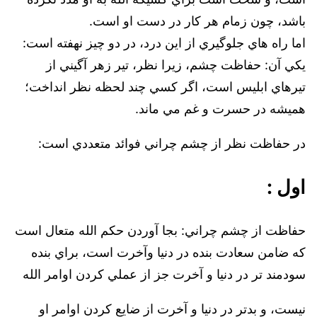
باشد، چون زمام هر کار در دست او است.
اما راه هاي جلوگيري از اين درد، در دو چيز نهفته است:
يکي آن: ‌حفاظت چشم، زيرا نظر، تير زهر آگيني از
تيرهاي ابليس است، اگر کسي چند لحظه نظر انداخت؛
هميشه در حسرت و غم مي ماند.
در حفاظت نظر از چشم چراني فوائد متعددي است:
اول :‌
حفاظت از چشم چراني: بجا آوردن حکم الله متعال است
که ضامن سعادت بنده در دنيا وآخرت است، براي بنده
سودمند تر ‌در دنيا و آخرت جز از عملي كردن اوامر الله
نيست، و بدتر در دنيا و آخرت از ضايع کردن اوامر او