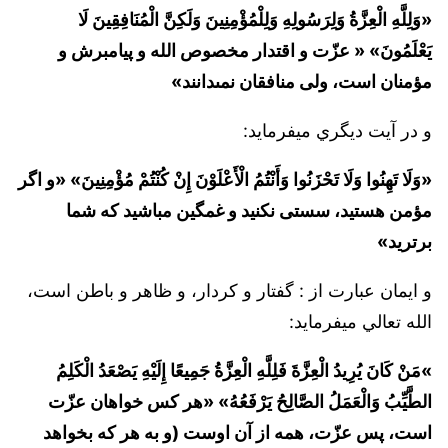
«وَلِلَّهِ الْعِزَّةُ وَلِرَسُولِهِ وَلِلْمُؤْمِنِينَ وَلَكِنَّ الْمُنَافِقِينَ لَا
يَعْلَمُونَ» « عزّت و اقتدار مخصوص الله و پيامبرش و
مؤمنان است، ولى منافقان نمى‏دانند»
و در آيت ديگري ميفرمايد:‌
«وَلَا تَهِنُوا وَلَا تَحْزَنُوا وَأَنْتُمُ الْأَعْلَوْنَ إِنْ كُنْتُمْ مُؤْمِنِينَ» «و اگر
مؤمن هستيد، سستى نكنيد و غمگين مباشيد كه شما
برتريد»
و ايمان عبارت از : گفتار و کردار، و ظاهر و باطن است،
الله تعالي ميفرمايد: ‌
»مَنْ كَانَ يُرِيدُ الْعِزَّةَ فَلِلَّهِ الْعِزَّةُ جَمِيعًا إِلَيْهِ يَصْعَدُ الْكَلِمُ
الطَّيِّبُ وَالْعَمَلُ الصَّالِحُ يَرْفَعُهُ» «هر كس خواهان عزّت
است، پس عزّت، همه از آن اوست (و به هر كه بخواهد