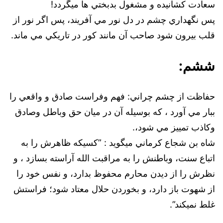
سعادت کشانيده و مشغول بدبختي ها ميگردد!
پس نگهداري چشم در دل نور مي آفريند، پس اگر نور از
قلب بيرون شود صاحب آن مانند کور در تاريکي مي ماند.
ششم:‌
حفاظت از چشم چراني: فهم وفراست صادق و واقعي را
ببار مي آورد ، که بوسيله آن در ميان حق وباطل وصادق
وکاذب تمييز مي شود،.
شاه بن شجاع کرماني ميگويد : ‌”کسيکه ظاهرش را به
اتباع سنت، و‌باطنش را به مراقبت الله آراسته بسازد ، و
نظرش را از ديدن محارم محفوظ بدارد، ‌و نفس خود را
از شهوت باز دارد،‌ و بخوردن حلال معتاد شود؛ فراستش
غلط نميکند”.