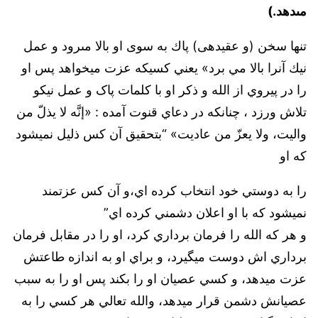
مى‏دهد.)
تنها سخن (و عقيده‏ى) پاك به سوى او بالا مى‏رود و عمل
نيك آنرا بالا مي برد» يعني کسيکه عزت ميخواهد پس او
را در پيروي از الله و ذکر او با کلمات پاک و عمل نيکو
تلاش ورزد ، چنانكه در دعاي قنوت آمده : «إنَّه لا يذلّ من
واليت، ولا يعزّ من عاديت» “بتحقيق آن کس ذليل نميشود
که او
را به دوستي خود انتخاب کرده اي،‌و آن کس عزتمند
نميشود که با او اعلان دشمني کرده اي”
و هر که الله را فرمان برداري کرد،‌ او را در مقابل فرمان
برداري اش دوست ميگيرد، و براي او به اندازه طاعتش
عزت ميدهد، ‌و کسي عصيان او را بکند پس او را به سبب
عصيانش دشمن قرار ميدهد، والله تعالي هر کسي را به