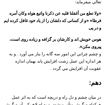
تعالي ميفرمايد:‌
«ولا تطع من أغفلنا قلبه عن ذكرنا واتبع هواه وكان أمره
فرطا» «و از كسانى كه دلشان را از ياد خود غافل كرده ‏ايم
و در پى
هوس خويش اند و كارشان بر گزافه و زياده روى است،
پيروى مكن».
و چشم چراني اين امور سه گانه را ببار مي آورد . و به
هر اندازه اين عمل زشت افزايش يابد بهمان اندازه
عقوبت آن افزايش مي گردد .
دهم:
در ميان چشم و دل راه و دريچه است که به اثر عمل
هرکدام ديگرش متأثر ميشود، ‌و به اصلاح يکي آن ديگرش