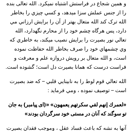
و همين شجاع در فراستش اشتباه نميکرد. الله تعالى بنده
را از جنس عملش سزا ميدهد، و کسي چيزي را بخاطر
الله ترک کند الله متعال بهتر از آن را برايش ارزاني مي
دارد، ‌پس هرگاه چشم خود را از محارم نگهدارد، الله
تعالي نور بصيرت را برايش نصيب ميکند، به ‌خاطري که
وي چشمهاي خود را صرف بخاطر الله حفاظت نموده
است، و الله متعال بر رويش دروازه علم و معرفت و
فراست درست که همانا بصيرت دل است؛ گشوده است.
الله تعالي قوم لوط را به نابينايي قلبي – که ضد بصيرت
است – توصيف نموده ، ومي فرمايد :
«لعمرك إنهم لفي سكرتهم يعمهون» ‌«(اى پيامبر) به جان
تو سوگند كه آنان در مستى خود سرگردان بودند»
آنها به نشه که باعث فساد عقل ، وموجب فقدان بصيرت