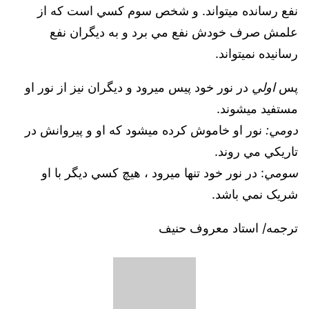
نفع رسانده ميتواند. و شخص سوم کسي است که از
علمش صرف خودش نفع مي برد و به ديگران نفع
رسانيده نميتواند.
پس
اولي
در نور خود پيس ميرود و ديگران نيز از نور او
مستفيد ميشوند.
دومي:‌
نور او خاموش کرده ميشود که او و پيروانش در
تاريکي مي روند.
سومي
:‌ در نور خود تنها ميرود ، هيچ کسي ديگر با او
شريک نمي باشد.
ترجمه/ استاد معروف حنيف