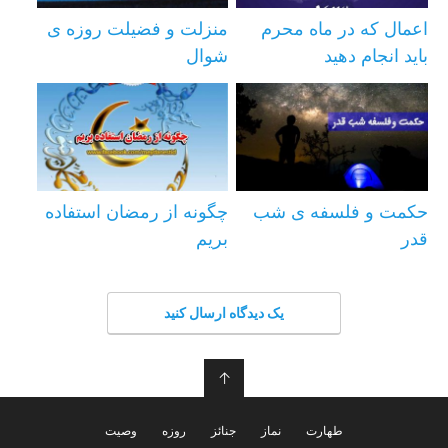
اعمال که در ماه محرم
منزلت و فضیلت روزه ی
باید انجام دهید
شوال
حکمت و فلسفه ی شب
چگونه از رمضان استفاده
قدر
بریم
یک دیدگاه ارسال کنید
↑
طهارت
نماز
جنائز
روزه
وصیت