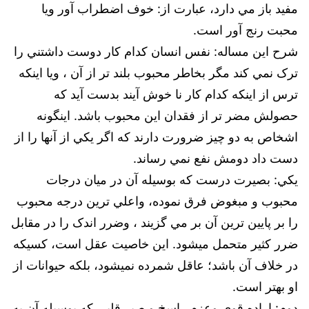
مفيد باز مي دارد، عبارت از: خوف اضطراب آور ويا
محبت رنج آور است.
شرح اين مساله: نفس انسان کدام کار دوست داشتني را
ترک نمي کند مگر بخاطر محبوب بلند تر از آن ، ويا اينکه
ترس از اينکه کدام کار نا خوش آيند بدست آيد که
حصولش مضر تر از فقدان اين محبوب باشد. اينگونه
اشخاص به دو چيز ضرورت دارند که اگر يکي از آنها را از
دست داد دومش نفع نمي رساند.
يکي: بصيرت درست که بوسيله آن در ميان درجات
محبوب و مبغوض فرق نموده، واعلي ترين درجه محبوب
را بر پايين ترين آن بر مي گزيند ، وضرر اندک را در مقابل
ضرر کثير متحمل ميشود. ‌اين خاصيت عقل است،‌ کسيکه
در خلاف آن باشد؛ ‌‌عاقل شمرده نميشود، ‌بلکه حيوانات از
او بهتر است.
دوم: اراده قوي وعزم راسخ و صبر قلبي که بوسيله آن به