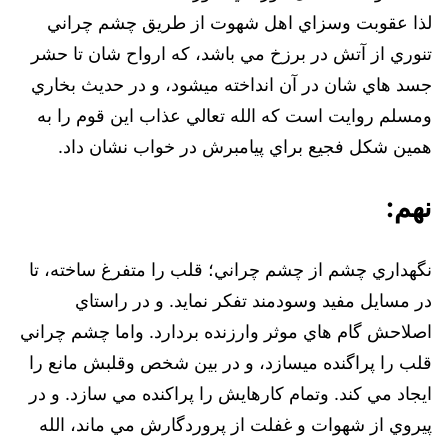
لذا عقوبت وسزاي اهل شهوت از طريق چشم چراني
تنوري از آتش در برزخ مي باشد، که ارواح شان تا حشر
جسد هاي شان در آن انداخته ميشود، و در حديث بخاري
ومسلم روايت است که الله تعالي عذاب اين قوم را به
همين شکل فجيع براي پيامبرش در خواب نشان داد.
نهم:
نگهداري چشم از چشم چراني؛ قلب را متفرغ ساخته، تا
در مسايل مفيد وسودمند تفکر نمايد. و در راستاي
اصلاحش گام هاي موثر وارزنده بردارد. واما چشم چراني
قلب را پراگنده ميسازد، و در بين شخص وقلبش مانع را
ايجاد مي کند. وتمام کارهايش را پراکنده مي سازد. و در
پيروي از شهوات و غفلت از پروردگارش مي ماند، الله