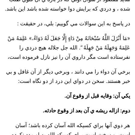
شده ، و دردي که برايش دوا خواسته شده باشد اين باشد.
در پاسخ به اين سوالات مي گوييم: بلي،‌ در حقيقت :
«مَا أَنْزَلَ اللَّهُ سُبْحَانَهُ مِنْ دَاءٍ إِلَّا جَعَلَ لَهُ دَوَاءً،» عَلِمَهُ مَنْ
عَلِمَهُ وَجَهِلَهُ مَنْ جَهِلَهُ “. الله جل جلاله هيچ دردي را
نفرستاده است مگر داروي آن را نيز نازل فرموده است،‌
برخي آن دواء را مي دانند ، وبرخي ديگر از آن غافل و بي
خبر هستند. سخن در دواي اين درد از دو نگاه است:
يکي آن:‌ وقايه قبل از وقوع آن.
دوم: ازاله ريشه ي آن بعد از وقوع حادثه.
هر دوي آنها براي کسيکه الله آسان کرده باشد؛ آسان
است،‌ و سخت است براي کسيکه الله به او مدد نکرده