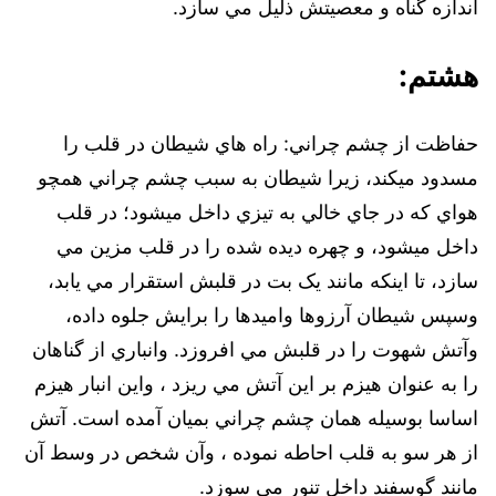
اندازه گناه و معصيتش ذليل مي سازد.
هشتم:
حفاظت از چشم چراني: راه هاي شيطان در قلب را
مسدود ميکند، زيرا شيطان به سبب چشم چراني همچو
هواي که در جاي خالي به تيزي داخل ميشود؛ در قلب
داخل ميشود، و چهره ديده شده را در قلب مزين مي
سازد، تا اينکه مانند يک بت در قلبش استقرار مي يابد،
وسپس شيطان آرزوها واميدها را برايش جلوه داده،
وآتش شهوت را در قلبش مي افروزد. وانباري از گناهان
را به عنوان هيزم بر اين آتش مي ريزد ، واين انبار هيزم
اساسا بوسيله همان چشم چراني بميان آمده است. آتش
از هر سو به قلب احاطه نموده ، وآن شخص در وسط آن
مانند گوسفند داخل تنور مي سوزد.