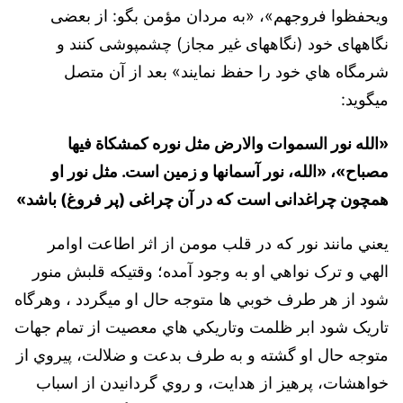
ويحفظوا فروجهم»، «به مردان مؤمن بگو: از بعضى
نگاه‏هاى خود (نگاه‏هاى غير مجاز) چشم‏پوشى كنند و
شرمگاه هاي خود را حفظ نمايند» بعد از آن متصل
ميگويد:
«الله نور السموات والارض مثل نوره كمشكاة فيها
مصباح»، «الله، نور آسمان‏ها و زمين است. مثل نور او
همچون چراغدانى است كه در آن چراغى (پر فروغ) باشد»
يعني مانند نور که در قلب مومن از اثر اطاعت اوامر
الهي و ترک نواهي او به وجود آمده؛ وقتيکه قلبش منور
شود از هر طرف خوبي ها متوجه حال او ميگردد ، وهرگاه
تاريک شود ابر ظلمت وتاريکي هاي معصيت از تمام جهات
متوجه حال او گشته و به طرف بدعت و ضلالت، پيروي از
خواهشات، پرهيز از هدايت، و روي گردانيدن از اسباب