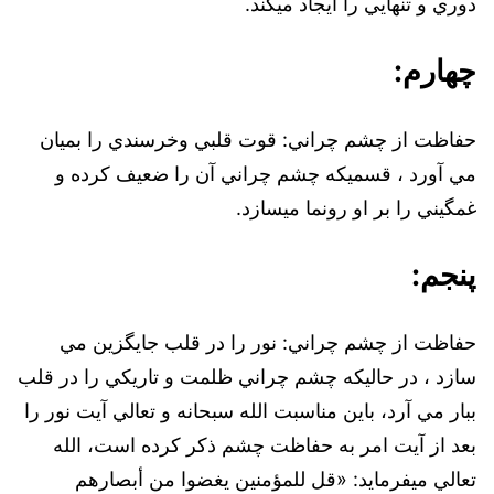
دوري و تنهايي را ايجاد ميکند.
چهارم:
حفاظت از چشم چراني: قوت قلبي وخرسندي را بميان
مي آورد ، قسميکه چشم چراني آن را ضعيف کرده و
غمگيني را بر او رونما ميسازد.
پنجم:
حفاظت از چشم چراني: نور را در قلب جايگزين مي
سازد ، در حاليکه چشم چراني ظلمت و تاريکي را در قلب
ببار مي آرد، باين مناسبت الله سبحانه و تعالي آيت نور را
بعد از آيت امر به حفاظت چشم ذکر کرده است، الله
تعالي ميفرمايد: ‌«قل للمؤمنين يغضوا من أبصارهم