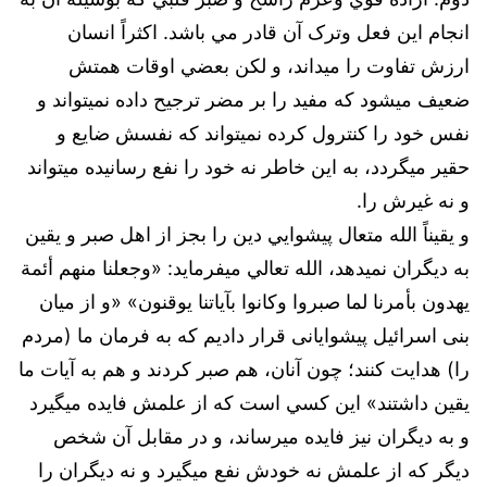
انجام اين فعل وترک آن قادر مي باشد. اکثراً انسان
ارزش تفاوت را ميداند،‌ و لکن بعضي اوقات همتش
ضعيف ميشود که مفيد را بر مضر ترجيح داده نميتواند و
نفس خود را کنترول کرده نميتواند که نفسش ضايع و
حقير ميگردد، به اين خاطر نه خود را نفع رسانيده ميتواند
و نه غيرش را.
و يقيناً الله متعال پيشوايي دين را بجز از اهل صبر و يقين
به ديگران نميدهد، ‌الله تعالي ميفرمايد:‌ «وجعلنا منهم أئمة
يهدون بأمرنا لما صبروا وكانوا بآياتنا يوقنون» «و از ميان
بنى اسرائيل پيشوايانى قرار داديم كه به فرمان ما (مردم
را) هدايت كنند؛ چون آنان، هم صبر كردند و هم به آيات ما
يقين داشتند» اين کسي است که از علمش فايده ميگيرد
و به ديگران نيز فايده ميرساند،‌ و در مقابل آن شخص
ديگر که از علمش نه خودش نفع ميگيرد و نه ديگران را