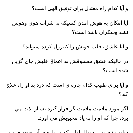
و آيا کدام راه معتدل براي توفيق الهي است؟
آيا امکان به هوش آمدن کسيکه به شراب هوي وهوس
نشه وسکران باشد است؟
و آيا عاشق، قلب خويش را کنترول کرده ميتواند؟
در حاليکه عشق معشوقش به اعماق قلبش جاي گزين
شده است؟
و آيا براي طبيب کدام چاره ي است که درد بد او را، علاج
کند؟
اگر مورد ملامت ملامت گر قرار گيرد بسيار لذت مي
برد، چرا که او را به ياد محبوبش مي آورد.
شايد مقصود از سوال اولي که در باره ي آن فتوي طلب