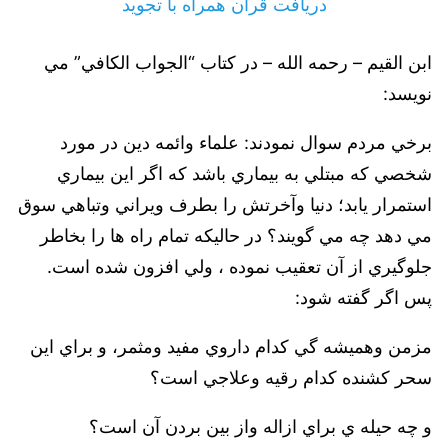
دریافت قرآن همراه با تجوید
ابن القيم – رحمه ‌الله – در کتاب “الجواب الکافي” مي
نويسد:
برخي مردم سوال نمودند: علماء وائمه دين در مورد
شخصي که مبتلي به بيماري باشد که اگر اين بيماري
استمرار يابد؛ دنيا وآخرتش را بطرف ويراني وتباهي سوق
مي دهد چه مي گويند؟ در حاليکه تمام راه ها را بخاطر
جلوگيري از آن تعقيب نموده ، ولي افزون شده است.
‌پس اگر گفته شود:
مزمن وهميشه گي کدام داروي مفيد ومثمر، و براي اين
سحر کشنده کدام رقيه وعلاجي است؟
و چه حيله ي براي ازاله واز بين بردن آن است؟