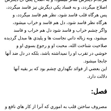
اصلاح ميگردد، و به فساد يکي ديگرش نيز فاسد ميگردد،‌
پس هرگاه قلب فاسد شود، نظر هم فاسد ميگردد، ‌و
هرگاه نظر فاسد شود، دل هم فاسد و خراب ميشود،
‌واگر چشم خراب و فاسد شود دل هم خراب و فاسد
ميشود،‌ وبه زباله داني نجاست ها و پليدي ها مبدل گرديده
صلاحيت شناخت الله، ‌محبت او و رجوع بسوي او و
خوشي در تقرب او را نميداشته باشد، بلکه در دل ضد آنها
جابجا ميشود.
اين بعضي از فوائد نگهداري چشم بود که بر بقيه آنها
دلالت دارد.
فصل:
مصروف ساختن قلب به اموري که آنرا از کار هاي نافع و