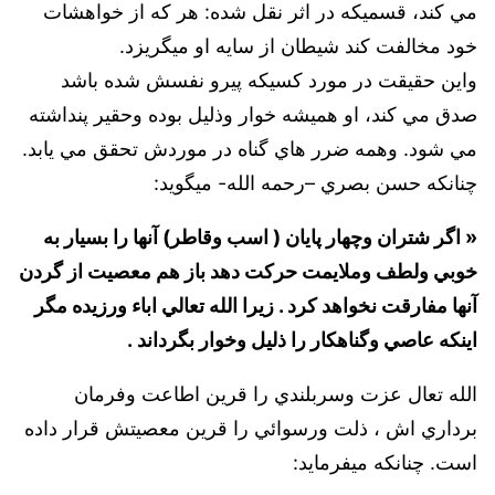
مي کند، ‌قسميکه در اثر نقل شده: هر که از خواهشات
خود مخالفت کند شيطان از سايه او ميگريزد.
واين حقيقت در مورد کسيکه پيرو نفسش شده باشد
صدق مي کند، او هميشه خوار وذليل بوده وحقير پنداشته
مي شود. وهمه ضرر هاي گناه در موردش تحقق مي يابد.
چنانكه حسن بصري –رحمه الله- ميگويد:
« اگر شتران وچهار پايان ( اسب وقاطر) آنها را بسيار به
خوبي ولطف وملايمت حرکت دهد باز هم معصيت از گردن
آنها مفارقت نخواهد کرد . زيرا الله تعالي اباء ورزيده مگر
اينکه عاصي وگناهکار را ذليل وخوار بگرداند .
الله تعال عزت وسربلندي را قرين اطاعت وفرمان
برداري اش ، ذلت ورسوائي را قرين معصيتش قرار داده
است. چنانکه ميفرمايد: