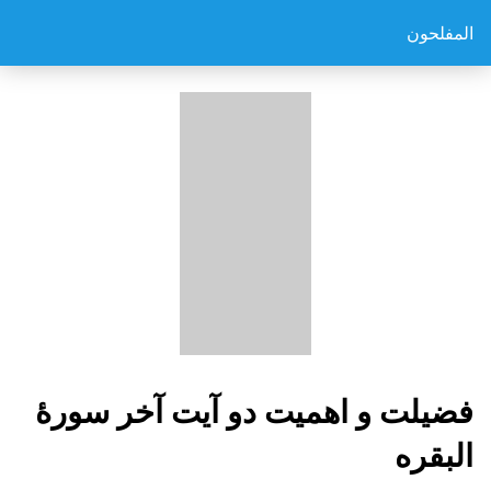
المفلحون
فضیلت و اهمیت دو آیت آخر سورۀ
البقره