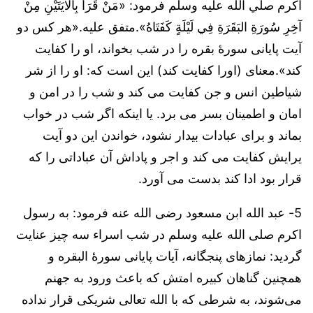
اکرم صلي الله عليه وسلم فرمود: «مَنْ قَرَأَ بِالْآيَتَيْنِ مِنْ
آخِرِ سُورَةِ البَقَرَةِ فِي لَيْلَةٍ كَفَتَاهُ».متفق علیه.«هر کس دو
آیت پایانی سورۀ بقره را در شب بخواند، او را کفایت
كند».معنای (اورا کفایت کند) این است که: او را از شر
شیاطین انس و جن کفایت می کند و شب را در امن و
امان و اطمینان بسر می برد. یا اینکه اگر شب در خواب
بماند و برای عبادات بیدار نشود، خواندن این دو آیت
یرایش کفایت می کند و اجر و پاداش آن عباداتی را که
قرار بود ادا کند بدست می آورد.
5- عبد الله ابن مسعود رضی الله عنه فرمود: به رسول
اکرم صلی الله علیه وسلم در شب اسراء سه چیز عنایت
گردید: نمازهای پنجگانه، آیات پایانی سورۀ البقره و
همچنین گناهان کبیره امتش که باعث ورود به جهنم
می‌شوند، به شرطی که با الله تعالی شریکی قرار نداده