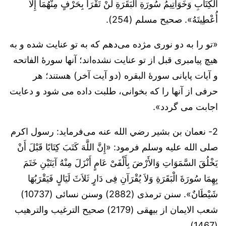
الْكِتَابِ وَخَوَاتِيمُ سُورَةِ الْبَقَرَةِ لَنْ تَقْرَأَ بِحَرْفٍ مِنْهُمَا إِلاَّ
أُعْطِيتَهُ». صحیح مسلم (254).
«تو را به دو نورى مژده می‌دهم که به تو عنایت شده‌ و به
هیچ پیامبری قبل از تو عنایت نشده‌اند؛ آنها سورۀ الفاتحه
و آیات پایانی سورۀ البقره (دو آیت آخر) هستند؛ هر
حرفی از آنها را که بخوانی، طلبت داده مى شود و دعایت
اجابت می‌ گردد».
2- نعمان بن بشیر رضي الله عنه می‌فرماید: رسول اکرم
صلی الله علیه وسلم فرمود: «إِنَّ اللَّهَ كَتَبَ كِتَابًا قَبْلَ أَنْ
يَخْلُقَ السَّمَوَاتِ وَالأَرْضَ بِأَلْفَىْ عَامٍ أَنْزَلَ مِنْهُ آيَتَيْنِ خَتَمَ
بِهِمَا سُورَةَ الْبَقَرَةِ وَلاَ يُقْرَآنِ فِى دَارٍ ثَلاَثَ لَيَالٍ فَيَقْرَبُهَا
شَيْطَانٌ». سنن ترمذی (2882) وسنن نسائی (10737)
شعب الایمان از بیهقی (2179) صحیح الترغیب والترهیب
(1467).