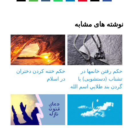
نوشته های مشابه
حکم رفتن خانمها در
حکم ختنه کردن دختران
تشناب (دستشویی) با
در اسلام
گردن بند طلايي اسم الله