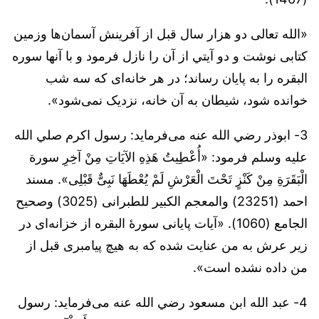
«الله تعالی دو هزار سال قبل از آفرینش آسمان‌ها وزمین
کتابی نوشت و دو آیتي از آن را نازل فرمود و با آنها سوره
البقره را به پایان رساند؛ در هر خانه‌ای که سه شب
خوانده شود، شیطان به آن خانه، نزدیک نمی‌شود».
3- ابوذر رضي الله عنه می‌فرماید: رسول اکرم صلي الله
عليه وسلم فرمود: «أُعْطِيتُ هَذِهِ الآيَاتِ مِنْ آخِرِ سورة
الْبَقَرَةِ مِنْ كَنْزٍ تَحْتَ الْعَرْشِ لَمْ يُعْطَهَا نَبِىٌّ قَبْلِى». مسند
احمد (23251) والمعجم الکبیر للطبرانی (3025) وصحیح
الجامع (1060). «آیات پایانی سورۀ البقره از خزانه‌ای در
زیر عرش به من عنایت شده که به هیچ پیامبری قبل از
من داده نشده است».
4- عبد الله ابن مسعود رضي الله عنه می‌فرماید: رسول