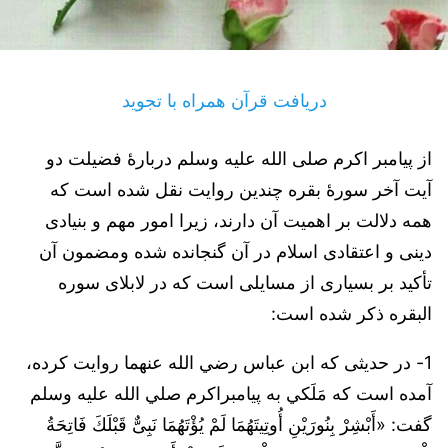
دریافت قرآن همراه با تجوید
از پیامبر اکرم صلی الله علیه وسلم دربارۀ فضیلت دو
آیت آخر سورۀ بقره چندین روایت نقل شده است که
همه دلالت بر اهمیت آن دارند، زیرا امور مهم و بنیادی
دینی و اعتقادی اسلام در آن گنجانده شده ومضمون آن
تأکید بر بسیاری از مسایلی است که در لابلای سوره
البقره ذکر شده است:
1- در حدیثی که ابن عباس رضي الله عنهما روایت كرده،
آمده است که مَلَکي به پیامبراکرم صلي الله عليه وسلم
گفت: «أَبْشِرْ بِنُورَيْنِ أُوتِيتَهُمَا لَمْ يُؤْتَهُمَا نَبِىٌّ قَبْلَكَ فَاتِحَةُ