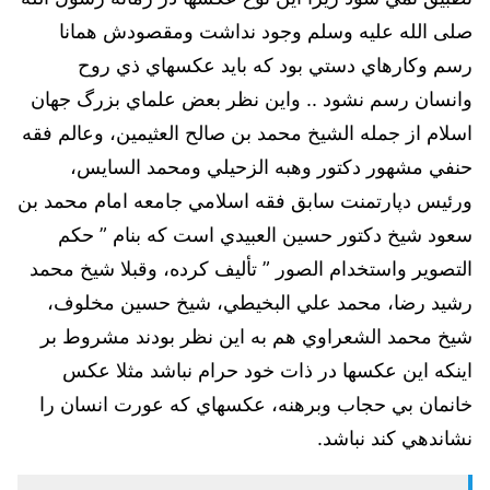
صلى الله عليه وسلم وجود نداشت ومقصودش همانا
رسم وكارهاي دستي بود كه بايد عكسهاي ذي روح
وانسان رسم نشود .. واين نظر بعض علماي بزرگ جهان
اسلام از جمله الشيخ محمد بن صالح العثيمين، وعالم فقه
حنفي مشهور دكتور وهبه الزحيلي ومحمد السايس،
ورئيس دپارتمنت سابق فقه اسلامي جامعه امام محمد بن
سعود شيخ دكتور حسين العبيدي است كه بنام ” حكم
التصوير واستخدام الصور ” تأليف كرده، وقبلا شيخ محمد
رشيد رضا، محمد علي البخيطي، شيخ حسين مخلوف،
شيخ محمد الشعراوي هم به اين نظر بودند مشروط بر
اينكه اين عكسها در ذات خود حرام نباشد مثلا عكس
خانمان بي حجاب وبرهنه، عكسهاي كه عورت انسان را
نشاندهي كند نباشد.