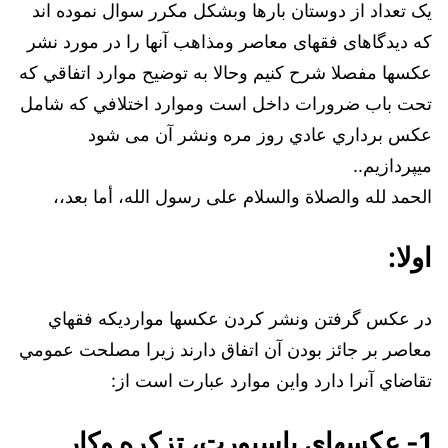
يک تعداد از دوستان بارها وبشكل مكرر سوال نموده اند
كه دیدگاهای فقهای معاصر ومذاهب آنها را در مورد نشر
عکسها مفصلا شرح كنيم وحالا به توضيح موارد اتفاقي كه
تحت باب ضرورات داخل است وموارد اختلافي كه شامل
عكس برداري عادي روز مره ونشر آن می شود
ميپردازيم..
الحمد لله والصلاة والسلام على رسول الله، أما بعد،،
اولا:
در عكس گرفتن ونشر كردن عكسها موارديكه فقهاي
معاصر بر جائز بودن آن اتفاق دارند زيرا مصلحت عمومي
تقاضاي آنرا دارد واين موارد عبارت است از:
1- عكسهاي پاسبورت، تزكره وكار