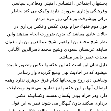
بخشهاي اجتماعي، اقتصادي، امنيتي ودفاعي، سياسي
وفرهنگي واداري ضرورت دارند وكمک مي كند بخاطر
ترقي وپيشرفت وزندگي روز مره مردم .
قول دوم فقهاء حرام بودن عكس وعكس برداري در
حالات عادي ميباشد كه بدون ضرورت انجام ميدهند واين
نظر شيخ محمد بن ابراهيم ،شيخ عبدالعزيز بن باز مفتيان
سابقه عربستان سعودي وشيخ محمد ناصرالدين الألباني
محدث عصر حاضر ميباشد.
دليل شان اين است كه اين عكسها عكس وتصوير ناميده
ميشود كه در احاديث نهي ومنع گرديده واز رسامي
ونقاشي ذي روح وزندجانها كدام فرق جوهري ندارد وهمه
اوصاف آنها بر اين عكسها نيز تطبيق مي شود ومطابقت
دارد ودر حرام بودن يكسان هستند وکسانیکه عکس
برداری میکنند بدون گنهگار می شوند نظر به اين قول.
دوستان كه سوال نمودند بعد از مطالعه دلائل هردو قول