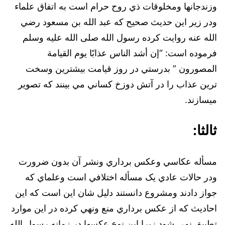
وزندجانها ومخلوقات ذي روح حرام است به اتفاق علماء
ودر زير اين حديث صحيح كه عبد الله بن مسعود رضي
الله عنه روايت كرده رسول الله صلى الله عليه وسلم
فرموده است: “إن أشد الناس عذابًا يوم القيامة
المصورون ” بدرستي در روز قيامت بيشترين وسخت
ترين عذاب را در آتش دوزخ كساني مي بينند که تصوير
ميسازند.
ثالثا:
مسأله عكاسي وعكس برداري ونشر آن بدون ضرورت
ودر حالات عادي يک مسأله اختلافي است وعلماي كه
جواز دادند ومشروع دانستند دليل شان اين است كه اين
احاديث كه از عكس برداري منع ونهي كرده در اين موارد
تطبيق نمي شود زيرا اين نوع عكسها در زمانه رسول الله