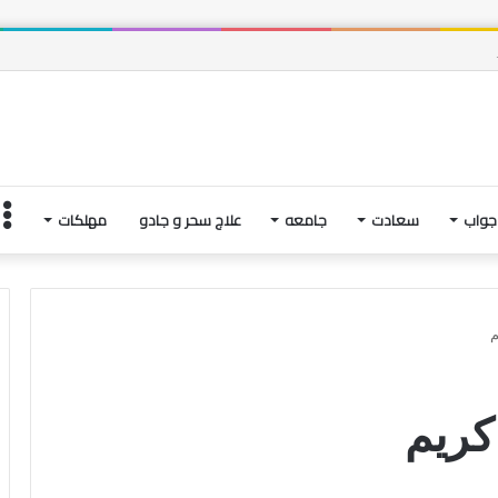
 و فتنه های آخرین لحظاتِ زندگی | بخش چهارم
جواب
سعادت
جامعه
علاج سحر و جادو
مهلکات
م
کریم