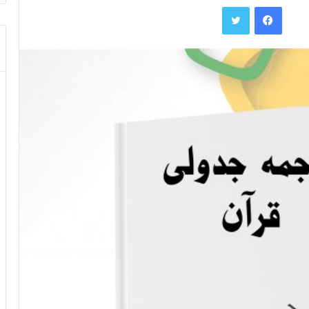
فیس بوک
توییتر