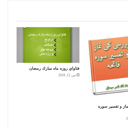
تفسیر کوثر
قرآن کریم و ترجمه معانی آن به زبان دری
كتاب ممتاز الفتاوى در ۵ جلد
فتاواي روزه ماه مبارك رمضان
تفسیر انوار القرآن
می 12, 2018
ترجمه فارسی مختصر صحیح البخاری
از و تفسیر سوره
دعا های از قرآن