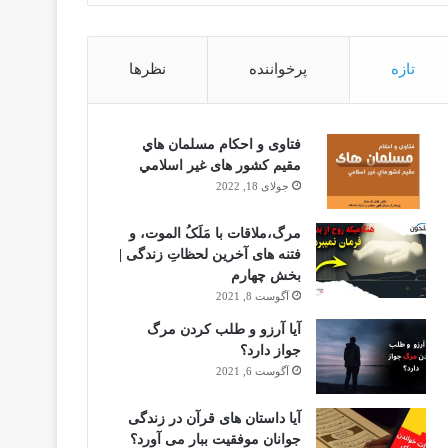
تازه
پرخواننده
نظرها
فتاوى و احكام مسلمان هاي
مقيم كشور هاى غير اسلامي
جولای 18, 2022
مرگ،ملاقات با مَلَکُ الموت، و
فتنه های آخرین لحظاتِ زندگی |
بخش چهارم
آگوست 8, 2021
آیا آرزو و طلب کردن مرگ
جواز دارد؟
آگوست 6, 2021
آیا داستان های قرآن در زندگی
جوانان موفقیت ببار می آورد؟