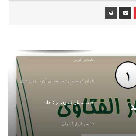
‫پین‌ترست
اشتراک گذاری از طریق ایمیل
چاپ
کتاب جنائز
جهاد ضوابط واحکام آن
تفسیر کوثر
قرآن کریم و ترجمه معانی آن به زبان دری
كتاب ممتاز الفتاوى در ۵ جلد
تفسیر انوار القرآن