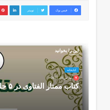
لینکدین
فیس بوک
توییتر
این را بخوانید
کتابخانه
مارس 29, 2019
كتاب ممتاز الفتاوى در ۵ جلد