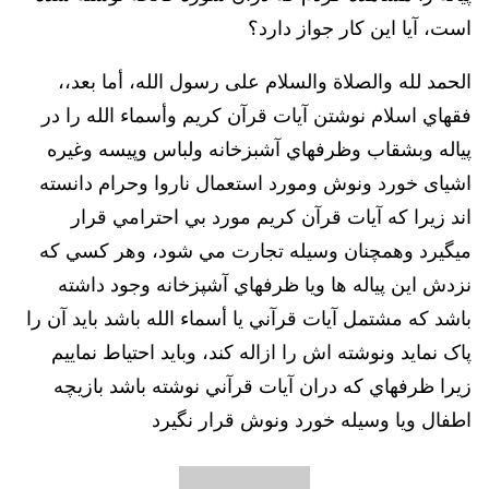
است، آيا اين كار جواز دارد؟
الحمد لله والصلاة والسلام على رسول الله، أما بعد،،
فقهاي اسلام نوشتن آيات قرآن كريم وأسماء الله را در
پياله وبشقاب وظرفهاي آشبزخانه ولباس وپيسه وغيره
اشيای خورد ونوش ومورد استعمال ناروا وحرام دانسته
اند زيرا كه آيات قرآن كريم مورد بي احترامي قرار
ميگيرد وهمچنان وسيله تجارت مي شود، وهر كسي كه
نزدش اين پياله ها ويا ظرفهاي آشپزخانه وجود داشته
باشد كه مشتمل آيات قرآني يا أسماء الله باشد بايد آن را
پاک نمايد ونوشته اش را ازاله كند، وبايد احتياط نماييم
زيرا ظرفهاي كه دران آيات قرآني نوشته باشد بازيچه
اطفال ويا وسيله خورد ونوش قرار نگیرد