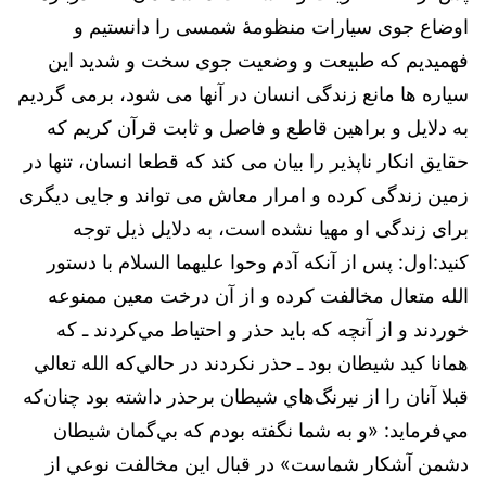
اوضاع جوی سیارات منظومۀ شمسی را دانستیم و
فهمیدیم که طبیعت و وضعیت جوی سخت و شدید این
سیاره ها مانع زندگی انسان در آنها می شود، برمی گردیم
به دلایل و براهین قاطع و فاصل و ثابت قرآن کریم که
حقایق انکار ناپذیر را بیان می کند که قطعا انسان، تنها در
زمین زندگی کرده و امرار معاش می تواند و جایی دیگری
برای زندگی او مهیا نشده است، به دلایل ذیل توجه
کنید:اول: پس از آنکه آدم وحوا علیهما السلام با دستور
الله متعال مخالفت‌ كرده‌ و از آن‌ درخت‌ معين‌ ممنوعه‌
خوردند و از آنچه‌ كه ‌بايد حذر و احتياط مي‌كردند ـ كه‌
همانا كيد شيطان‌ بود ـ حذر نكردند در حالي‌كه‌ الله‌ تعالي‌
قبلا آنان‌ را از نيرنگ‌هاي‌ شيطان‌ برحذر داشته‌ بود چنان‌كه‌
مي‌فرمايد: «و به‌ شما نگفته‌ بودم‌ كه‌ بي‌گمان‌ شيطان‌
دشمن‌ آشكار شماست» در قبال این مخالفت نوعي‌ از