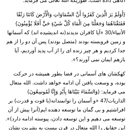
آگاهی داده است، طوریکه الله تعالی می فرماید:
{أَوَلَمْ يَرَ الَّذِينَ كَفَرُوا أَنَّ السَّمَاوَاتِ وَالْأَرْضَ كَانَتَا رَتْقًا
فَفَتَقْنَاهُمَا وَجَعَلْنَا مِنَ الْمَاءِ كُلَّ شَيْءٍ حَيٍّ أَفَلَا يُؤْمِنُونَ}
الأنبياء/30 «آیا کافران ندیدند(نه اندیشیده اند) که آسمانها
و زمین فروبسته بودند (متصل بودند) پس آن دو را از هم
جدا کردیم و هر چیز زنده ای را از آب پدید آوردیم، آیا
بازهم ایمان نمی آورند؟».
کهکشان های آسمانی در فضا بطور همیشه در حرکت
بوده، و وسعت یافتن آن ادامه خواهد داشت. الله متعال
می فرماید: {وَالسَّمَاءَ بَنَيْنَاهَا بِأَيْدٍ وَإِنَّا لَمُوسِعُونَ}
الذاريات/47 «و آسمان را توانمندانه(با قوت و قدرت) بر
افراشتیم و بی گمان ما توسعه دهنده ایم(آنرا بیش از آن
توسعه می دهیم و این توسعه دادن، پیوسته ادامه دارد)».
این حقایق را الله متعال در قرن بیست به بشریت نشان