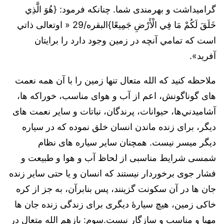
گراميداشت و بهرمندی شما. چنانکه فرمود:‌ {هُوَ الَّذِي
خَلَقَ لَكُمْ مَا فِي الْأَرْضِ جَمِيعًا}البقره/29 « اوتعالی ذاتي
است که تمامي آنچه در زمين وجود دارد را برايتان
آفريد».
ملاحظه کنید که الله متعال تنها زمین را با آن همه نعمت
های گوناگونش، اعم از آب و هوای مناسب، خوراكه ‌ها،
آشاميدني‌ها، حیوانات، پرندگان، نباتات و سایر نعمت های
دیگر، برای زنده ماندن انسان خلق نموده که در سیاره
دیگر میسر نیست. همچنان سایر سیاره های نظام
شمسی شرایط مناسبی از لحاظ آب و هوا و طبیعت و
فشار جوی برخوردار نیستند که انسان و یا حتی سایر زنده
جان ها در آن سکونت گزینند، پس بنابرآن، به جز از کره
خاکی زمین، هیچ سیارۀ دیگری برای زندگی زنده جان ها
مهیا و مناسب و سازگار نیست.سوم: بازهم الله متعال در