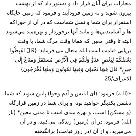
مجازات‌ براي‌ آنان‌ قرار داد و دستور داد که از بهشت
بیرون شوند و به زمین فرودآیند و فرمود که زمین جايگاه‌
استقرار‌ براي‌ شما و نسل شماست که در آن از خوراكه
‌ها و آشاميدني‌ها و مانند آنها برخوردار و بهره‌مند مي‌شويد
البته تا وقتي‌ معين كه‌ همانا وقت‌ مرگ‌ شما، يا وقت
‌برپايي‌ قيامت‌ است‌.الله متعال می فرماید: {قَالَ اهْبِطُوا
بَعْضُكُمْ لِبَعْضٍ عَدُوٌّ وَلَكُمْ فِي الْأَرْضِ مُسْتَقَرٌّ وَمَتَاعٌ إِلَى
حِينٍ* قَالَ فِيهَا تَحْيَوْنَ وَفِيهَا تَمُوتُونَ وَمِنْهَا تُخْرَجُونَ}
الاعراف/25
«(الله) فرمود: (ای ابلیس و آدم وحوا) پایین شوید که شما
دشمن یکدیگر خواهید بود، و برای شما در زمین قرارگاه
(و مسکن) است، و بهره مندی است تا مدتی معین* (باز
الله) فرمود: در آن (زمین) زندگی می‌کنید، و در آن
می‌میرید، و از آن (در روز قیامت) برانگیخته