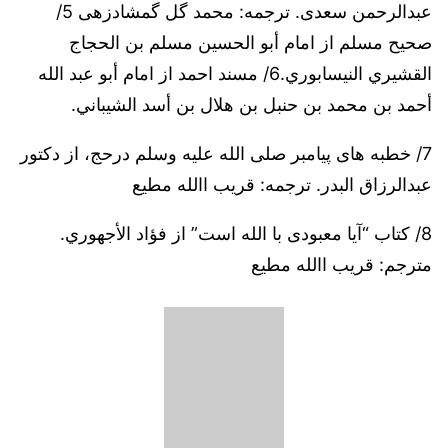
عبدالرحمن سعدی. ترجمه: محمد گل گمشادزهی 5/
صحیح مسلم از امام أبو الحسين مسلم بن الحجاج
القشيري النيسابوري.6/ مسند احمد از امام أبو عبد الله
أحمد بن محمد بن حنبل بن هلال بن أسد الشيباني.
7/ خطبه های پیامبر صلی الله علیه وسلم درحج، از دکتور
عبدالرزاق البدر. ترجمه: قريب االله مطيع
8/ کتاب “آیا معبودی با الله است” از فؤاد الأجهوري.
مترجم: قريب االله مطيع