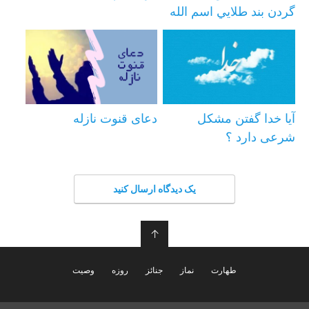
گردن بند طلايي اسم الله
آیا خدا گفتن مشکل
دعای قنوت نازله
شرعی دارد ؟‌
یک دیدگاه ارسال کنید
↑
طهارت
نماز
جنائز
روزه
وصیت