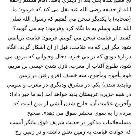
الله از حذیفه رضی الله عنه نقل می کند که فرمود: ما
(صحابه) با يكديگر سخن مي گفتيم كه رسول الله صلى
الله عليه وسلم به ما نگاه كرد وفرمود: چه می گوييد؟
گفتند: از قيامت سخن مي گوييم. فرمود: قيامت برپانمي
شود مگر اين كه ده علامت، قبل از آن آشكار گردد. آنگاه
دربارۀ دودي كه بر مي خيزد، دجال وحيواني كه بيرون مي
شود، طلوع آفتاب از مغرب، نازل شدن عيسي بن مريم،
قوم يأجوج ومأجوج، سه خسف (فرو رفتن در زمين
وناپديد شدن) يكي در مشرق وديگري در مغرب و سومي
در شبه جزيره عربستان پديد خواهد آمد (به ما خبر داد)؛
وآخرين علامت آن، خارج شدن آتشي از يمن است كه
مردم را به سوي محشر سوق مي دهد». صحیح
مسلمعلامات مذکور در حدیث شریف فوق بیانگر آنست
که حوادث قیامت به زمین تعلق داشته و در زمین رخ