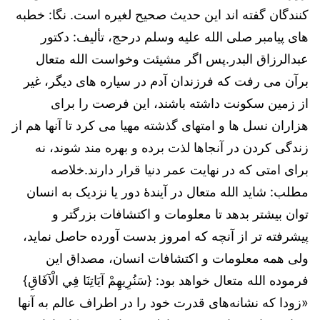
کنندگان گفته اند این حدیث صحیح لغیره است. نگا: خطبه
های پیامبر صلی الله علیه وسلم درحج، تأليف: دکتور
عبدالرزاق البدر.پس اگر مشیئت وخواست الله متعال
برآن می رفت که فرزندان آدم در سیاره های دیگر، غیر
از زمین سکونت داشته باشند، این فرصت را برای
هزاران نسل ها و امتهای گذشته مهیا می کرد تا آنها هم از
زندگی کردن در آنجاها لذت برده و بهره مند شوند، نه
برای امتی که در نهایت عمر دنیا قرار دارند.خلاصه
مطلب: شاید الله متعال در آیندۀ دور یا نزدیک به انسان
توان بیشتر بدهد تا معلومات و اکتشافات بزرگتر و
پیشرفته تر از آنچه که امروز بدست آورده حاصل نماید،
ولی همه معلومات و اکتشافات انسان، مصداق این
فرموده الله متعال خواهد بود: {سَنُرِيهِمْ آيَاتِنَا فِي الْآفَاقِ}
«زودا که نشانه‌های قدرت خود را در اطراف عالم به آنها