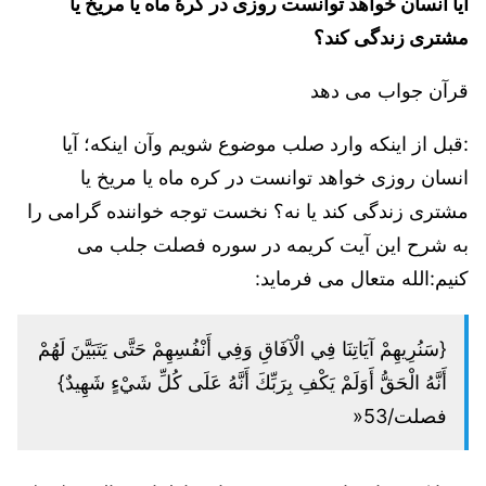
آیا انسان خواهد توانست روزی در کرۀ ماه یا مریخ یا
مشتری زندگی کند؟
قرآن جواب می دهد
:قبل از اینکه وارد صلب موضوع شویم وآن اینکه؛ آیا
انسان روزی خواهد توانست در کره ماه یا مریخ یا
مشتری زندگی کند یا نه؟ نخست توجه خواننده گرامی را
به شرح این آیت کریمه در سوره فصلت جلب می
کنیم:الله متعال می فرماید:
{سَنُرِيهِمْ آيَاتِنَا فِي الْآفَاقِ وَفِي أَنْفُسِهِمْ حَتَّى يَتَبَيَّنَ لَهُمْ
أَنَّهُ الْحَقُّ أَوَلَمْ يَكْفِ بِرَبِّكَ أَنَّهُ عَلَى كُلِّ شَيْءٍ شَهِيدٌ}
فصلت/53«