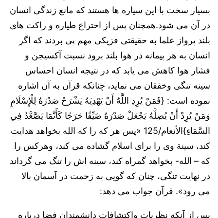
بسیار سخت با این سیاره ها هستند که مانع زندگی انسان
در آن می شود.همچنان پس از اختراع طیاره و راکت های
بلند پرواز علما به حقیقتی فزیکی مهم پی بردند که اگر
انسان به هر پیمانه در هوا بلند برود نسبت آکسیجن و
فشار هوا کاهش می یابد که در نتیجه انسان احساس
سینه تنگی وخفقان می نماید، چنانکه قرآن به آن اشاره
نموده است: {فَمَنْ يُرِدِ اللَّهُ أَنْ يَهْدِيَهُ يَشْرَحْ صَدْرَهُ لِلْإِسْلَامِ
وَمَنْ يُرِدْ أَنْ يُضِلَّهُ يَجْعَلْ صَدْرَهُ ضَيِّقًا حَرَجًا كَأَنَّمَا يَصَّعَّدُ فِي
السَّمَاءِ}الأنعام/125 «پس هر که را که الله بخواهد هدایت
کند، سینة وی را برای اسلام گشاده می کند، وهرکس را
که – الله- بخواهد گمراه کند، سینه اش را تنگ می گرداند
در نهایت تنگی، چنان که گویی به زحمت در آسمان بالا
می رود». قرآن جواب می دهد:
پس از آنکه نظریات واکتشافات دانشمندان فضا درباره