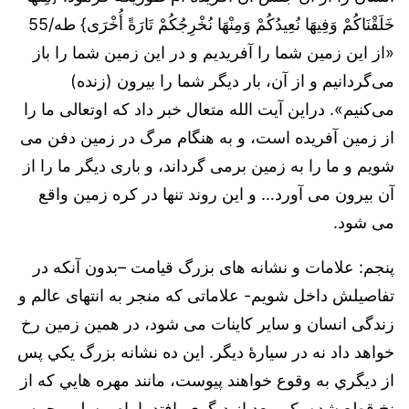
خَلَقْنَاكُمْ وَفِيهَا نُعِيدُكُمْ وَمِنْهَا نُخْرِجُكُمْ تَارَةً أُخْرَى} طه/55
«از این زمین شما را آفریدیم و در این زمین شما را باز
می‌گردانیم و از آن، بار دیگر شما را بیرون (زنده)
می‌کنیم». دراین آیت الله متعال خبر داد که اوتعالی ما را
از زمین آفریده است، و به هنگام مرگ در زمین دفن می
شویم و ما را به زمین برمی گرداند، و باری دیگر ما را از
آن بیرون می آورد… و این روند تنها در کره زمین واقع
می شود.
پنجم: علامات و نشانه های بزرگ قیامت –بدون آنکه در
تفاصیلش داخل شویم- علاماتی که منجر به انتهای عالم و
زندگی انسان و سایر کاینات می شود، در همین زمین رخ
خواهد داد نه در سیارۀ دیگر. این ده نشانه بزرگ يكي پس
از ديگري به وقوع خواهند پيوست، مانند مهره هايي كه از
نخ قطع شده يكي بعد از ديگري بافتد. امام مسلم رحمه