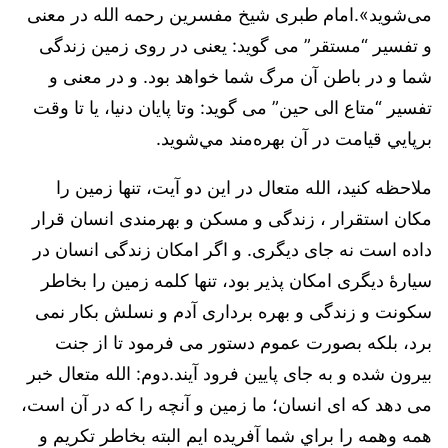
می‌شوید».امام طبری شیخ مفسرین رحمه الله در معنی
و تفسیر “مستقر” می گوید: یعنی در روی زمین زندگی
شما و در باطن آن مرگ شما خواهد بود. و در معنی و
تفسیر “متاع الی حین” می گوید: وتا پایان دنیا، یا تا وقت
‌برپايي‌ قيامت در آن بهره‌مند مي‌شويد.
ملاحظه‌ کنید، الله متعال در اين‌ دو آيت، تنها زمین را
مکان استقرار ، زندگی و مسکن و بهرمندی انسان قرار
داده است نه جای دیگری. و اگر امکان زندگی انسان در
سیارۀ دیگری امکان پذیر بود، تنها کلمه زمین را بخاطر
سکونت و زندگی و بهره برداری آدم و نسلش بکار نمی
برد، بلکه بصورت عموم دستور می فرمود تا از جنت
بیرون شده و به جای پایین فرود آیند.دوم: الله متعال خبر
می دهد که ای انسان؛ ما زمين‌ و آنچه‌ را كه‌ در آن‌ است،
‌همه‌ وهمه را براي‌ شما آفريده ایم البته بخاطر تکریم و