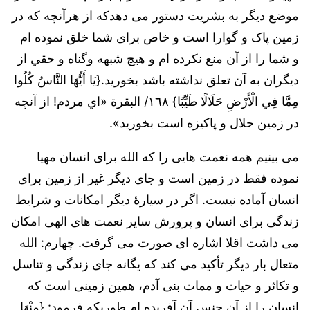
موضع دیگر به بشریت دستور می دهدکه از هرآنچه‌ که در
زمين‌ پاک و گوارا است و خاص برای شما خلق نموده ام
و شما را از آن‌ منع نکرده ام و هيچ‌ شبهه‌ وگناه‌ و حقي‌ از
ديگران‌ به‌ آن‌ تعلق‌ نداشته‌ باشد بخورید.{يَا أَيُّهَا النَّاسُ كُلُوا
مِمَّا فِي الْأَرْضِ حَلَالًا طَيِّبًا} ١٦٨/ البقرة «اي مردم! از آنچه
در زمين حلال و پاکيزه است بخوريد».
می بینیم همه نعمت هایی را که الله برای انسان مهیا
نموده فقط در زمین است و جای دیگر غیر از زمین برای
انسان آماده نیست. اگر در سیارۀ دیگر امکانات و شرایط
زندگی برای انسان و پرورش سایر نعمت های الهی امکان
می داشت اقلا اشاره ای صورت می گرفت. چهارم: الله
متعال بار دیگر تأکید می کند که یگانه جای زندگی و تناسل
و تکاثر و حیات و ممات بنی آدم، همین زمینی است که
انسان را از آن جنس آن آفریده ام طوریکه فرمود: {مِنْهَا