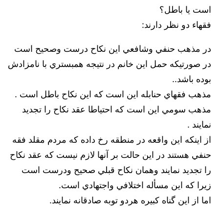
است يا باطل؟
فقهاء دو نظر دارند:
در مذهب حنفي وشافعي اين نكاح درست وصحيح است
در صورتيكه حمل اين خانم در نتيجه همبستري با نامزادش
بوده باشد..
مذهب فقهاي حنابله اين است كه اين نكاح باطل است .
مذهب سومي اين است كه احتياطا عقد نكاح را تجديد
نمايند .
از اينكه اين واقعه در منطقه رخ داده كه مردم مقلد فقه
حنفي هستند در اين حالت بر آنها لازم نيست كه عقد نكاح
را تجديد نمايند وهمان نكاح قبلي صحيح ودرست است
زيرا كه اين مسأله اختلافي واجتهادي است.
اما از اين گناه كبيره هردو توبه صادقانه نمايند.