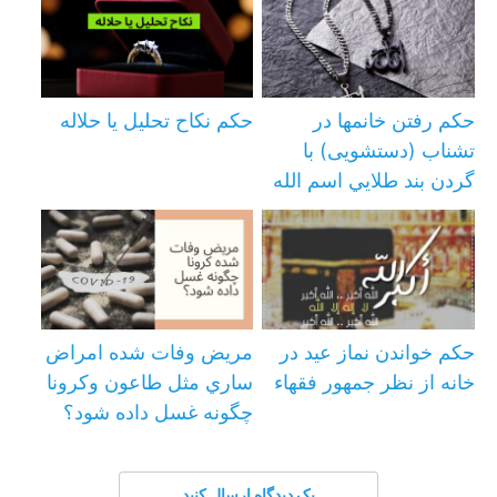
حکم رفتن خانمها در
حکم نکاح تحلیل یا حلاله
تشناب (دستشویی) با
گردن بند طلايي اسم الله
حكم خواندن نماز عيد در
مریض وفات شده امراض
خانه از نظر جمهور فقهاء
ساري مثل طاعون وكرونا
چگونه غسل داده شود؟
یک دیدگاه ارسال کنید