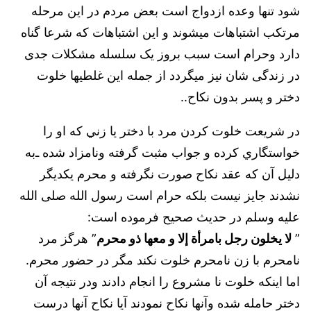
شود تنها وعده ازدواج است بعض مردم در اين مرحله
مرتکب اشتباهات میشوند و این اشتباهات كه شرعا گناه
دارد وحرام است سبب بروز یک سلسله مشکلات جدی
در زندگی شان نيز میگردد از جمله اين غلطيها خلوت
دختر و پسر بدون نکاح..
در شريعت خلوت كردن مرد با دختر يا زني كه او را
خواستگاري كرده و جواب مثبت گرفته ونامزاد شده ـ‌به
دليل آن ‌كه عقد نكاح صورت نگرفته و محرم يكديگر
نشدند جايز نيست بلكه حرام است رسول الله صلى الله
عليه وسلم در حديث صحيح فرموده است:
”
لا يخلون رجل بامرأة إلا و معها ذو محرم
” هرگز مرد
نامحرم با زن نامحرم خلوت نكند مگر در حضور محرم.
اما اينكه خلوت نا مشروع را انجام دادند ودر نتيجه آن
دختر حامله شده وآنها نكاح نمودند آيا نكاح آنها درست