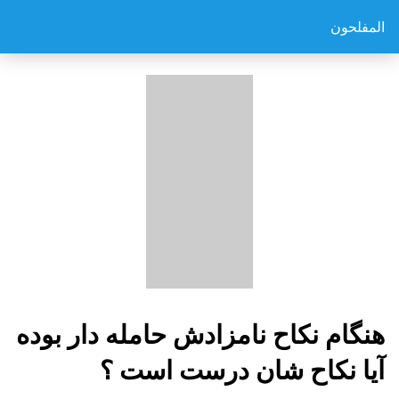
المفلحون
هنگام نكاح نامزادش حامله دار بوده
آيا نكاح شان درست است ؟