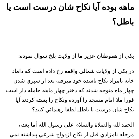
ماهه بوده آيا نكاح شان درست است يا
باطل؟
يكي از هموطنان عزيز ما از ولايت بلخ سوال نموده:
در يكي از ولايات شمالي واقعه رخ داده است كه داماد
خانه نامزاد نكاح ناشده خود ميرفته بعد از سپري شدن
چهار ماه متوجه شدند كه دختر چهار ماهه حامله دار است
فورا ملا امام مسجد را آورده ونكاح را بسته كردند آيا
نكاح شان درست يا باطل لطفا رهنمائي كنيد؟
الحمد لله والصلاة والسلام على رسول الله أما بعد،،
مرحله نامزادي قبل از نكاح ازدواج شرعي پنداشته نمي