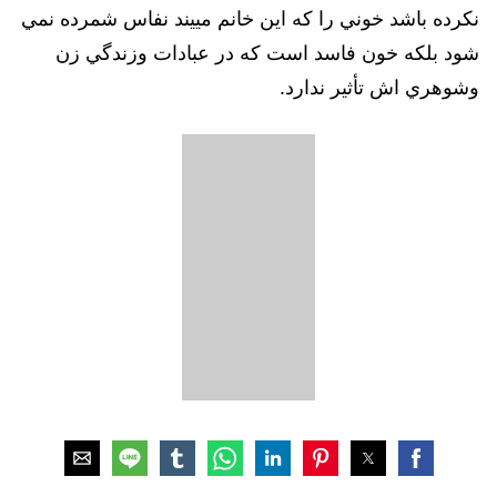
نكرده باشد خوني را كه اين خانم مييند نفاس شمرده نمي
شود بلكه خون فاسد است كه در عبادات وزندگي زن
وشوهري اش تأثير ندارد.