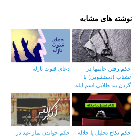
نوشته های مشابه
حکم رفتن خانمها در
دعای قنوت نازله
تشناب (دستشویی) با
گردن بند طلايي اسم الله
حکم نکاح تحلیل یا حلاله
حكم خواندن نماز عيد در