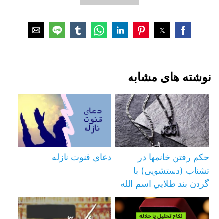
نوشته های مشابه
حکم رفتن خانمها در
دعای قنوت نازله
تشناب (دستشویی) با
گردن بند طلايي اسم الله