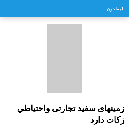
المفلحون
زمینهای سفید تجارتی واحتیاطي
زكات دارد