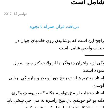
شامل است
نوامبر 14, 2017
دریافت قرآن همراه با تجوید
راجح اين است كه پوشانيدن روي خانمهاي جوان در
حجاب واجبي شامل است
————–
يكي از خواهران دعوتگر ما از ولايت كنر چنین سوال
نموده است:
استاد محترم هیله ده روغ جوړ او پخپلو چارو کې بریالي
اوسئ.
استاد دحجاب او مخ پټولو په هکله که یو پوسټ وکړئ،
دلته یو څو خویندې دي هیڅ راسره نه منې چې ښځې باید
له بهر مثلا کار ځای او یا بازار کې مخ پټ کړي