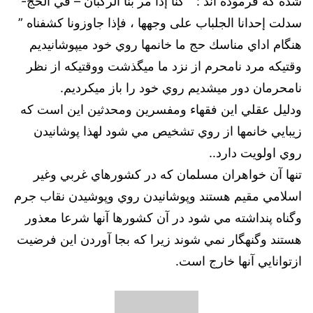
شده كه فرموده اند : ” كنا إذا مر بنا الركبان – في الحج-
سدلت إحدانا الجلباب على وجهها ، فإذا جاوزونا كشفناه ”
هنگام اداي مناسك حج ما خانمها روي خود ميپوشانيديم
وقتيكه مرد نامحرم از نزد ما ميگذشت ووقتيكه از نظر
نامحرمان دور ميشديم روي خود را باز ميكرديم.
ودليل عقلي اين فقهاء ومفسرين ومحدثين اين است كه
زيبايي خانمها از روي تشخيص مي شود لهذا پوشانيدن
روي اولويت دارد..
تنها آن خواهران مسلمان كه در كشورهاي غربي وغير
اسلامي مقيم هستند وپوشانيدن روي وپوشيدن نقاب جرم
وگناه پنداشته مي شود در آن كشورها آنها شرعا معذور
هستند وگنهگار نمي شوند زيرا كه بجا آوردن اين فرضيت
ازتوانايي آنها خارج است.