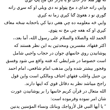
وایې راته خدای د مخ پټولو نه دي ویلي او که سړي راته
ګوري نو د هغوئ ګنا کېږي زما نه کېږي
وایې څه معلومه ده چې هغې دنیا کې باحجابه ښځه معاف
کېږي او که هغه چې مخ نه پټوي.
الحمد لله والصلاة والسلام على رسول الله، أما بعد،،
اكثر فقهاء، مفسرين ومحدثين به اين نظر هستند كه
پوشانيدن روي خانمهاي جوان در حجاب واجبي شامل
است خصوصا در شرايطي كه فتنه واقع مي شود وفسق
وفجور بيشتر شده واين مذهب امام شافعي، امام احمد
بن حنبل واغلب فقهاي احناف ومالكي است واين قول
راجح ميباشد نظر به دقائل قوي كه اينها دارند.
الله متعال در قرآن كريم خانمها را بر پوشانيدن عورت
شان امر نموده وفرموده است:
” يا أيها النبي قل لأزواجك وبناتك ونساء المؤمنين يدنين