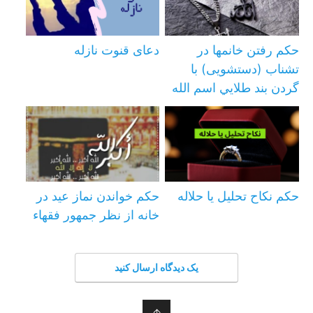
حکم رفتن خانمها در
دعای قنوت نازله
تشناب (دستشویی) با
گردن بند طلايي اسم الله
حکم نکاح تحلیل یا حلاله
حكم خواندن نماز عيد در
خانه از نظر جمهور فقهاء
یک دیدگاه ارسال کنید