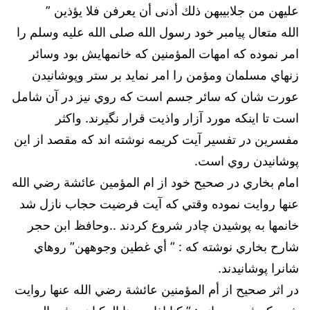
عليهن من جلابيبهن ذلك أدنى أن يعرفن فلا يؤذين ”
الله متعال پيامبر خود رسول الله صلى الله عليه وسلم را
امر نموده كه امهات المؤمنين كه خانمهايش بود وسائر
زنهاي مسلمان ومؤمن را امر نمايد بر ستر وپوشانيدن
عورت شان كه سائر جسم است كه روي نيز در آن شامل
است تا اينكه مورد آزار واذيت قرار نگيرند. واكثر
مفسرين در تفسير آيت كريمه نوشته اند كه مقصد از اين
پوشانيدن روي است.
امام بخاري در صحيح خود از ام المؤمين عائشة رضي الله
عنها روايت نموده وقتي كه آيت فرضيت حجاب نازل شد
خانمها به پوشيدن چادر شروع كردند ..وحافظ ابن حجر
شارح بخاري نوشته كه : ” أي غطين وجوههن” روهاي
شانرا پوشانيدند.
در اثر صحيح از أم المؤمنين عائشة رضي الله عنها روايت