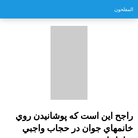
المفلحون
راجح اين است كه پوشانيدن روي
خانمهاي جوان در حجاب واجبي