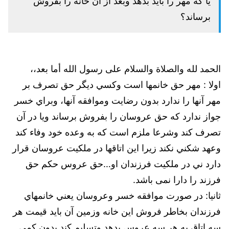
یا که مهر را باید بدهد وبعد از آن خانه را بفروش
برساند؟
الحمد لله والصلاة والسلام على رسول الله أما بعد،،
اولا : مهر حق خانمها است وكسي ديگر حق تصرف بر
مهر آنها را ندارد بدون رضايت وموافقه آنها، وبراي خسر
جواز ندارد كه حق عروسان را بفروش برساند ويا در آن
تصرف كند وشرعا ملزم است كه به وعده خود وفاء كند
وعهد شكني نكند زيرا اين اتاقها در ملكيت عروسان قرار
دارد ني در ملكيت فرزندان او…حق عروس حکم حق
فرزند را دارا نمی باشد.
ثانيا: در صورت موافقه خسر وعروسان يعني خانمهاي
فرزندان بخاطر فروش اين خانه وزمين آن بايد قيمت هر
سه اتاق به هر سه عروس بدهد وتسليم كند بدون كمي