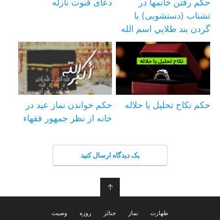
حکم رفتن خانمها در
دعای قنوت نازله
تشناب (دستشویی) با
گردن بند طلايي اسم الله
حکم نکاح تحلیل یا حلاله
حكم خواندن نماز عيد در
خانه از نظر جمهور فقهاء
یک دیدگاه ارسال کنید
↑
طهارت
نماز
جنائز
روزه
وصیت