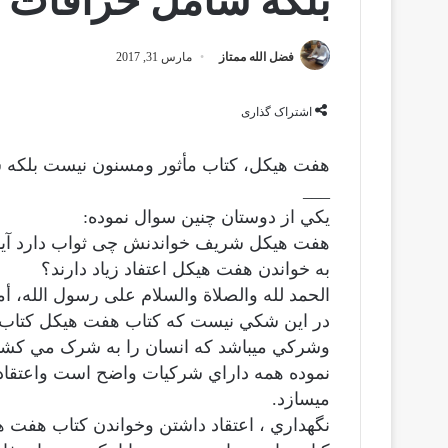
بلكه شامل خرافات 
فضل الله ممتاز
مارس 31, 2017
اشتراک گذاری
هفت هيكل، كتاب مأثور ومسنون نيست بلكه 
___
يكي از دوستان چنین سوال نموده:
هفت هیکل شریف خواندنش چی ثواب دارد آيا 
به خواندن هفت هيكل اعتفاد زياد دارند؟
الحمد لله والصلاة والسلام على رسول الله، أما
در اين شكي نيست كه كتاب هفت هيكل كتاب م
وشركي ميباشد كه انسان را به شرک مي كشاند
نموده همه داراي شركيات واضح است واعتقاد د
ميسازد.
نگهداري ، اعتقاد داشتن وخواندن كتاب هفت ه