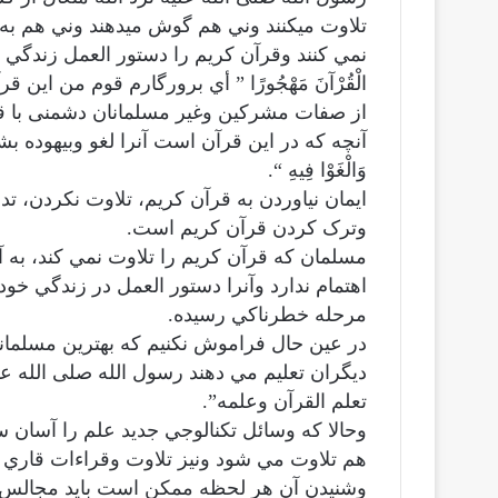
تلاوت ميكنند وني هم گوش ميدهند وني هم به 
نمي كنند وقرآن كريم را دستور العمل زندگي خود قرار 
الْقُرْآنَ مَهْجُورًا ” أي برورگارم قوم من اين 
از صفات مشركين وغير مسلمانان دشمنی با ق
آنچه كه در اين قرآن است آنرا لغو وبيهوده بشماريد: ” وَق
وَالْغَوْا فِيهِ “.
ايمان نياوردن به قرآن كريم، تلاوت نكردن، ت
وترک كردن قرآن كريم است.
مسلمان كه قرآن كريم را تلاوت نمي كند، به 
اهتمام ندارد وآنرا دستور العمل در زندگي خو
مرحله خطرناكي رسيده.
در عين حال فراموش نكنيم كه بهترين مسلمانا
ديگران تعليم مي دهند رسول الله صلى الله 
تعلم القرآن وعلمه”.
وحالا كه وسائل تكنالوجي جديد علم را آسان سا
هم تلاوت مي شود ونيز تلاوت وقراءات قاري 
وشنيدن آن هر لحظه ممکن است بايد مجالس م