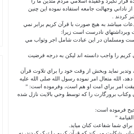
ده قرار نگيرد وعقيده اسلامي مردم متدين ما را
ناداني وجهالت جامعه استفاده نموده اين چنين
ر كردند .
 ميباشد به هيچ صورت با قرآن كريم برابر نمي
ت وبرداشتهاي نادرست است زيرا:
ست ومسلمان در اين عبادت شامل اجر وثواب مي
كريم را واجب دانسته اند ليكن به درجه فرضيت
 وتدبر نمايد وبخش از وقت خود را براي تلاوت قرآن
د، الله متعال امر نموده رسول الله صلى الله عليه
يقت امر براي امت او هم است، وفرموده است: ”
وت كن قرآن وكتاب برورگارت را كه توسط وحي بالايت نازل شده
يح فرموده است:
لقيامة ”
 براي شما شفاعت كنان ميايد.
كساني شكايت مي كند كه قرآن كريم را ترک كردند، نه