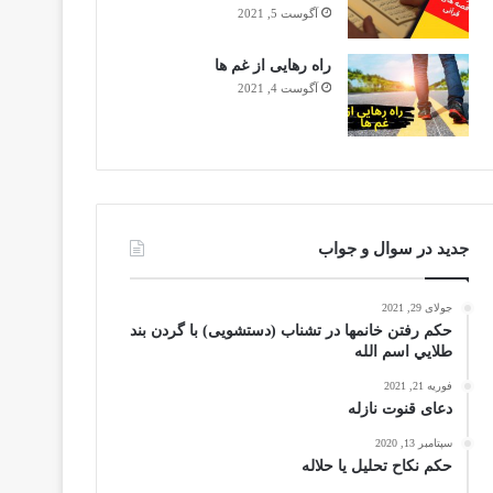
آگوست 5, 2021
راه رهایی از غم ها
آگوست 4, 2021
جدید در سوال و جواب
جولای 29, 2021
حکم رفتن خانمها در تشناب (دستشویی) با گردن بند
طلايي اسم الله
فوریه 21, 2021
دعای قنوت نازله
سپتامبر 13, 2020
حکم نکاح تحلیل یا حلاله