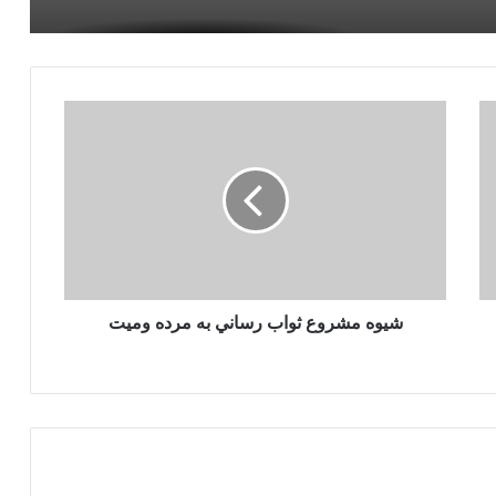
تعويذ گرد نامه براي دريافت مفقودي ويا
برگشت مسافر اساس شرعي ندارد بلكه
عملكرد مخالف شريعت است
سجده سهو چگونه بجا آورده مي شود؟
در حالت جنابت گوسفند را ذبح كرده آيا
خوردنش جائز است ؟
شيوه مشروع ثواب رساني به مرده وميت
خوابيدن بر روي شكم مكروه است
رهنمائي شرعي در مورد شكار پرندگان
حکم فرو بردن شرمگاه مرد در دهان