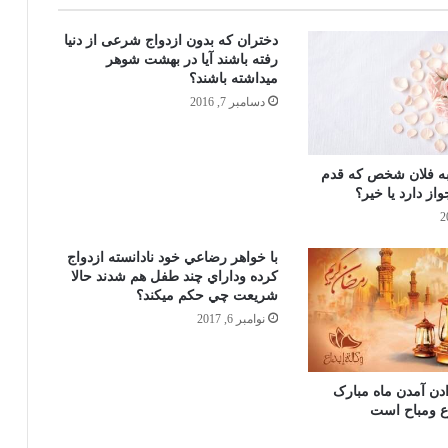
همسر!
دختران كه بدون ازدواج شرعی از دنیا
رفته باشند آيا در بهشت شوهر
ميداشته باشند؟
چگونه نماز وتر خود را ادا كنيم؟
دسامبر 7, 2016
ابتداء وقت نماز تهجد بعد از نماز خفتن
به فلان شخص که قدم
شروع وتا به طلوع فجر ادامه دارد
از دارد یا خیر؟
شيوه وطريقه ادا كردن نماز هاي قضايي در
با خواهر رضاعي خود نادانسته ازدواج
مذهب حنفي
كرده وداراي چند طفل هم شدند حالا
شريعت چي حكم ميكند؟
نوامبر 6, 2017
كسانی كه توسط جادو بند شده اند چگونه
معالجه مي‌شوند؟
ن آمدن ماه مبارک
 ومباح است