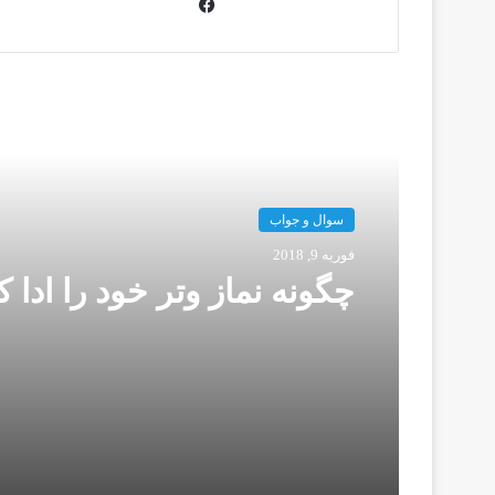
ف
ی
س
ب
و
این را بخوانید
ک
سوال و جواب
فوریه 9, 2018
چگونه نماز وتر خود را ادا ك