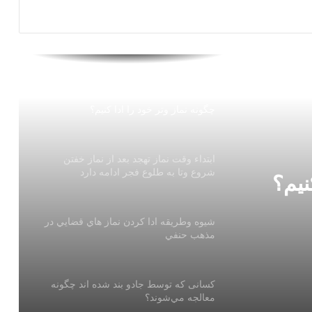
حکم فرو بردن شرمگاه مرد در دهان
همسر!
چگونه نماز وتر خود را ادا كنيم؟
ابتداء وقت نماز تهجد بعد از نماز خفتن
شروع وتا به طلوع فجر ادامه دارد
نيم؟
شيوه وطريقه ادا كردن نماز هاي قضايي در
مذهب حنفي
كسانی كه توسط جادو بند شده اند چگونه
معالجه مي‌شوند؟