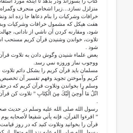
كتاب را بسوزاند ودر بدهد تا اينكه مورد استفا
متزلزل نسازد…زيرا اشخاص منحرف وگمراه از 
خرافات وشركيات را بنام دعاها جا زده اند ونش
هفت هيكل كه مشمول خرافات وشركيات وبدعات
شود، ومقارنه كردن آن ناشي از نادانی، جهال
تلاوت، خواندن وشنيدن قرآن کریم مستحب ا
شود .
بعض علماء شنيدن وگوش دادن به تلاوت قرآن 
ووجوب نماز وروزه نمي رسد.
مسلمان بايد قرآن كريم را بشكل دائم تلاوت ،
كريم وآموختن تجويد وفهم تفسير آن تخصيص ده
وسلم را بخواندن وتلاوت قرآن كريم كه درحق
اتْلُ مَا أُوحِيَ إِلَيْكَ مِنَ الْكِتَابِ ” تلا
.
رسول الله صلى الله عليه وسلم در حديث صح
” اقرءوا القرآن، فإنه يأتي شفيعا لأصحابه يوم ا
قرآن را بخوانيد وتلاوت كنيد كه در روز قيامت
رسول الله صلى الله عليه نزد الله متعال از 