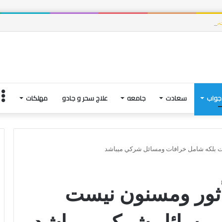
وت، و فتنه های آخرین لحظاتِ زندگی | بخش چهارم
جواب
سعادت
جامعه
علاج سحر و جادو
مهلکات
ت بلكه شامل خرافات ومسائل شركي ميباشد
ثور ومسنون نيست