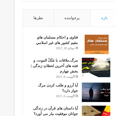
تازه
پرخواننده
نظرها
فتاوى و احكام مسلمان هاي
مقيم كشور هاى غير اسلامي
جولای 18, 2022
مرگ،ملاقات با مَلَکُ الموت، و
فتنه های آخرین لحظاتِ زندگی |
بخش چهارم
آگوست 8, 2021
آیا آرزو و طلب کردن مرگ
جواز دارد؟
آگوست 6, 2021
آیا داستان های قرآن در زندگی
جوانان موفقیت ببار می آورد؟