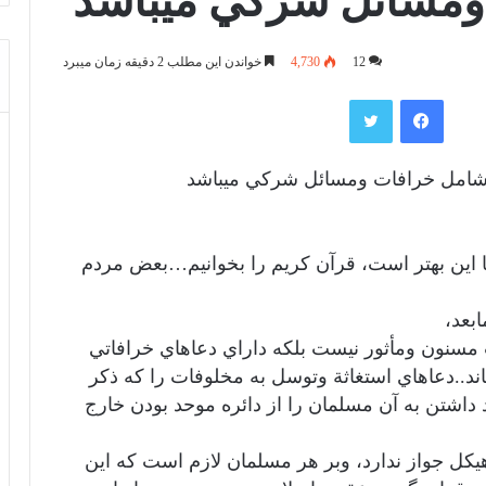
ومسائل شركي ميباشد
12
4,730
خواندن این مطلب 2 دقیقه زمان میبرد
فیس بوک
توییتر
شامل خرافات ومسائل شركي ميباشد
اين بهتر است، قرآن کریم را بخوانیم…بعض مردم
بعد،
سنون ومأثور نيست بلكه داراي دعاهاي خرافاتي
..دعاهاي استغاثة وتوسل به مخلوفات را كه ذكر
اشتن به آن مسلمان را از دائره موحد بودن خارج
يكل جواز ندارد، وبر هر مسلمان لازم است كه اين