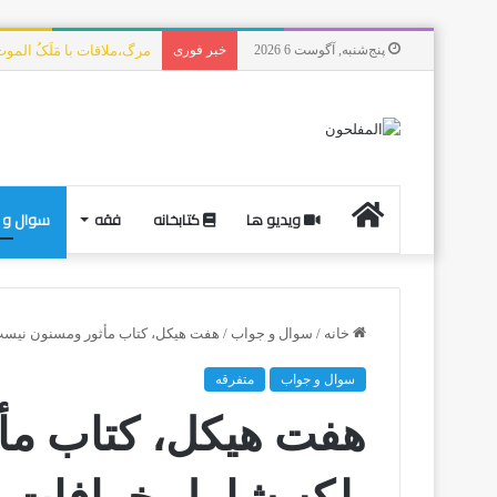
پنج‌شنبه, آگوست 6 2026
خبر فوری
مرگ،ملاقات با مَلَکُ الم
ویدیو ها
کتابخانه
فقه
سوال و 
خانه
/
سوال و جواب
/
هفت هيكل، كتاب مأثور ومسنون نيس
سوال و جواب
متفرقه
هفت هيكل، كتاب مأ