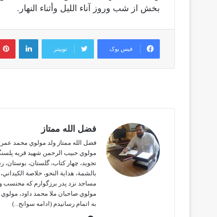
بخش از شب وروز آناء الليل وأثناء النهار.
لینکدین
فیس بوک
توییتر
فضل الله ممتاز
فضل الله ممتاز ولد مولوي محمد عمر م
مولوي حبيب الرحمن شهيد قريه پلسنگي
تجويد، چهار كتاب، گلستان، بوستان، ر
بالشمة، هداية النحو، خلاصة الكيداني،
مساجد نزد پدر برزگوارم كه محتسب وم
مولوي صاحبان ملا محمد داود، مولوي م
به اتمام رسانيدم
(ادامه سوانح...)