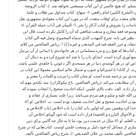
از مؤلفات امام نووي: 1- شرح صحيح مسلم: كه هيچ عالمي از اين كتاب مستغني نخواهد شد. 2- كتاب الروضة
الطالبين: (كتاب معتمد مذهب) خلاصه‌ي (الشرح الكبير) امام رافعي. 3- منهاج: كتاب متداول بين طلاب و علما،
رافعي. 4- الأذكار: ذكرهاي متعدد براي اوقات متعدد، كه در مورد اين كتاب مقوله‌ي مشهوري نقل
شده است (بِعِ الدار و اشتري الأذكار) خانه‌ات را بفروش و كتاب أذكار را بخر. 5- التبيان في آداب حملة القرآن. 6-
وسوعه فقه مقارن و مذهب شافعي كه آن را كامل نكرده است. قال ابن
له نظير في بابه: شرح المهذب الذي سماه المجموع، وصل فيه الي كتاب
الربا، فأبدع فيه أجاد و أفاد، و أحسن الانتقاد، و حرر الفقه فيه في المذهب و غيره.[2] 7- رياض الصالحين من كلام
تاب‌ها كه هيچ زن و مرد مسلماني در هر خانواده‌ي با ايماني از آن بي‌نياز
عدد جمع آوري كرده است. ابتداي باب را با چند آيه شروع كرده و به دنبال آن
اص او، در هر گوشه‌ي دنيا در هر مسجدي اگر دعوتي يا حلقه‌ي علمي باشد،
. از كانادا تا استراليا و جنوب و شمال عالم اسلامي معمولا اين كتاب در
عددي نيز ترجمه شده است. او چنان كتاب را مرتب و كلمات را معني و
ر آن مطابقت مي‌كند. (رياض الصالحين: باغ نيكوكاران). سه نكته‌ي مهم كه
گلچینی از اعمال نیک
ر داده: الف: دقت بالاي علمي. اينكه احاديث صحيح را انتخاب نموده كه
 الله عليه و سلم و هم مردم مي‌باشد. زيرا علت بسياري از عقائد و
برداشت‌هاي نادرست در جامعه، رها نمودن احاديث صحيح و نقل احاديث ضعيف بوده است. ب: اخلاص: او 45
 كرد وهمين بس كه اولين باب كتاب را باب اخلاص (باب الإخلاص و
نهی از زیاد سوال کردن
 و الأحوال البارزه و الخفيه) قرار داده است كه خود گوياي اخلاص آن
بزرگوار مي‌باشد. ( برادر و خواهر طالب العلم، او 45 سال در خدمت دين بود، ما تا به حال چه گامي براي دين
بسياري از مسائل كه خود دليل بر وسعت علمي اوست. كتاب‌هايي كه در شرح
ارکان اسلام
رياض الصالحين نوشته شده: 1- دليل الفالحين تأليف محمد بن علان الصديقي. 2- شرح رياض الصالحين تأليف