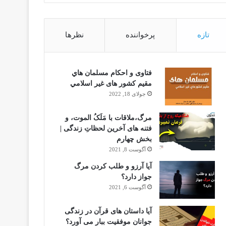
تازه
پرخواننده
نظرها
فتاوى و احكام مسلمان هاي
مقيم كشور هاى غير اسلامي
جولای 18, 2022
مرگ،ملاقات با مَلَکُ الموت، و
فتنه های آخرین لحظاتِ زندگی |
بخش چهارم
آگوست 8, 2021
آیا آرزو و طلب کردن مرگ
جواز دارد؟
آگوست 6, 2021
آیا داستان های قرآن در زندگی
جوانان موفقیت ببار می آورد؟