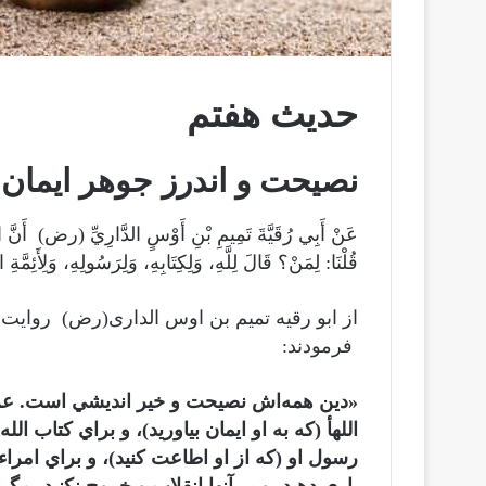
حدیث هفتم
نصیحت و اندرز جوهر ایمان
عَنْ أَبِي رُقَيَّةَ تَمِيمِ بْنِ أَوْسٍ الدَّارِيِّ (رض) أَن
قُلْنَا: لِمَنْ؟ قَالَ لِلَّهِ، وَلِكِتَابِهِ، وَلِرَسُولِهِ، وَلِأَئِمَّ
از ابو ‌رقيه تميم بن اوس الدارى(رض) روايت
فرمودند:
«دين همه‌اش نصيحت و خير انديشي است. ع
اللهأ (كه به او ايمان بياوريد)، و براي كتاب الل
رسول او (كه از او اطاعت كنيد)، و براي امراء