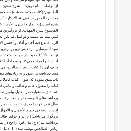
مختصر (المحرر) 
المجموع شرح المهذب: از بزرگترين م
كثير: مما لم يتممه و لو كمل لم يكن 
سيد المرسلين: از نفيس‌ترين و برترين ك
نيست. 1896 حديث در جوانب مت
احاديث را مرتب مي‌كند و به خاطر اخل
حرف اول را كتاب رياض الصالحين مي‌زند
مساجد يافته مي‌شود و به زبان‌هاي مت
باب‌بندي نموده كه عنوان كتاب كاملا ب
كتاب را مقبول عالم و طالب و عامي قرا
هم اداي مسئوليت در مقابل پيامبر صلي
سال عمر خود را صرف خدمت به دين خدا
إحضار النيه في جميع الأعمال و الأقوال
برداشته‌ايم )؟ ج: بيان قول راجح در 