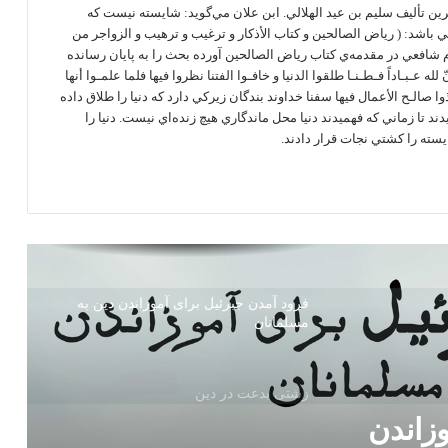
عثيمين. 3- بهجه الناظرين تأليف سليم بن عيد الهلالي. ابن علان مي‌گويد: شايسته نيست كه
ي باشد: ( رياض الصالحين و كتاب الأذكار و ترغيب و ترهيب و الزواجر من
حرمت خون و مال مسلمان
 امام شافعي در مقدمه‌ي كتاب رياض الصالحين آورده بحث را به پايان رسانده
ه عـبـاداً فـطـنـا طلقوا الدنيا و خافـوا الفتنا نظروا فيها فلما علمـوا أنها
وا صالـح الأعمال فيها سفنا خداوند بندگان زيركي دارد كه دنيا را طلاق داده
دند تا زماني كه فهميدند دنيا محل ماندگاري هيچ زنده‌اي نيست. دنيا را
مراحل خلقت انسان و تقدیر روزی، اجل و
سته را كشتي نجات قرار دادند.
عملش
آنچه را به خود می پسندی به دیگران هم
بپسند
فرود آمدن جبرئیل برای آموزاندن دين‌ به
مسلمانان
زشتی بدعت در دین
زاندن