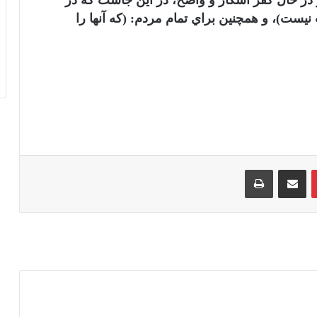
گر در حال كفر آشكار و واضح، در اين جاست كه در
ست)، و همچنين براي تمام مردم: (كه آنها را
‫پین‌ترست
اشتراک گذاری از طریق ایمیل
چاپ