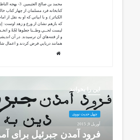
محمد بن صالح ال
كتابخانه فرد مسلمان از چهار كتاب خال
الكبائر ). و با ابياتي كه او به نقل از
كه بازهم نشان از ورع و زهد اوست: إنّ لل
ليست لحــي وطــنا جعلوها لجّةً و اتخـذ
و از فتنه‌هاي آن ترسيدند. در آن انديشي
همانند دريايي فرض كردند و اعمال شاي
و
ب
س
ا
ی
این را بخوانید
ت
چهل حدیث نووی
آوریل 9, 2015
فرود آمدن جبرئیل برای آمو