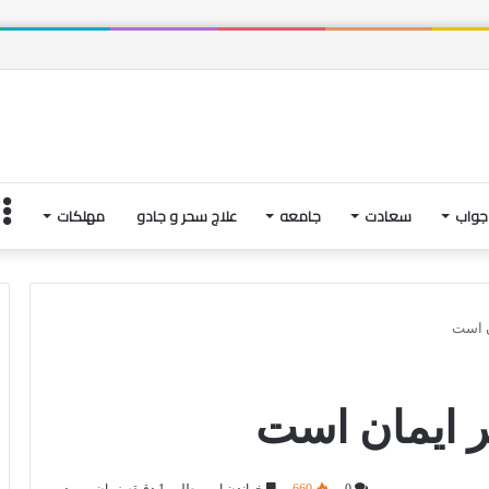
 و فتنه های آخرین لحظاتِ زندگی | بخش چهارم
جواب
سعادت
جامعه
علاج سحر و جادو
مهلکات
ن است
ر ایمان است
0
660
خواندن این مطلب 1 دقیقه زمان میبرد