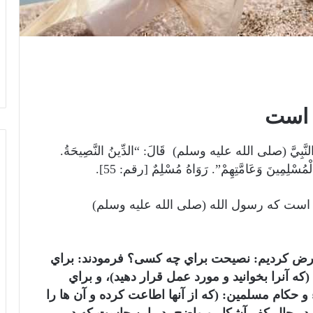
 است
َّ النَّبِيَّ (صلی الله علیه وسلم) قَالَ: “الدِّينُ النَّصِيحَةُ.
ةِ الْمُسْلِمِينَ وَعَامَّتِهِمْ”. رَوَاهُ مُسْلِمٌ [رقم: 55].
 است كه رسول الله (صلی الله علیه وسلم)
رض کردیم: نصيحت براي چه كسى؟ فرمودند: براي
ه (كه آنرا بخوانيد و مورد عمل قرار دهيد)، و براي
 و حكام مسلمين: (كه از آنها اطاعت كرده و آن ها را