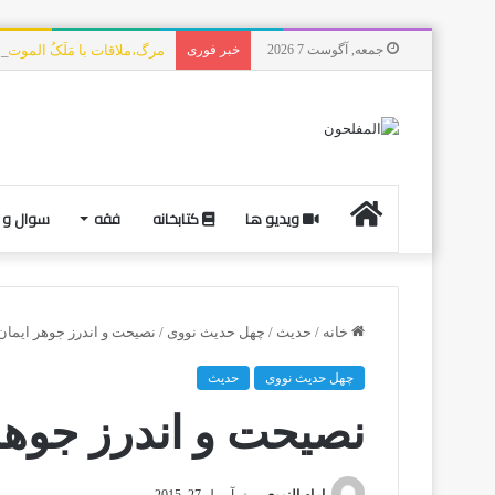
جمعه, آگوست 7 2026
خبر فوری
مرگ،ملاقات با مَلَکُ الموت،
ویدیو ها
کتابخانه
فقه
سوال و 
خانه
/
حدیث
/
چهل حدیث نووی
/
نصیحت و اندرز جوهر ایما
چهل حدیث نووی
حدیث
نصیحت و اندرز جوه
امام النووی
آوریل 27, 2015