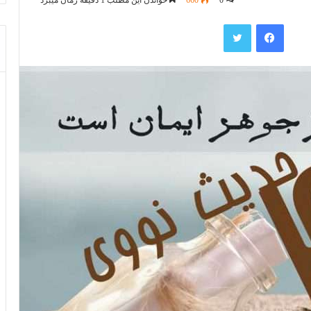
فیس بوک
توییتر