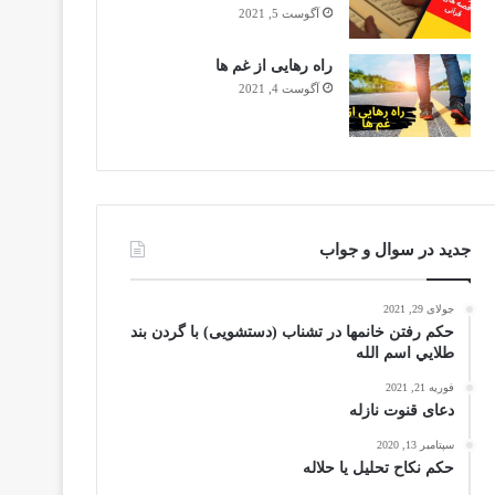
آگوست 5, 2021
راه رهایی از غم ها
آگوست 4, 2021
جدید در سوال و جواب
جولای 29, 2021
حکم رفتن خانمها در تشناب (دستشویی) با گردن بند
طلايي اسم الله
فوریه 21, 2021
دعای قنوت نازله
سپتامبر 13, 2020
حکم نکاح تحلیل یا حلاله