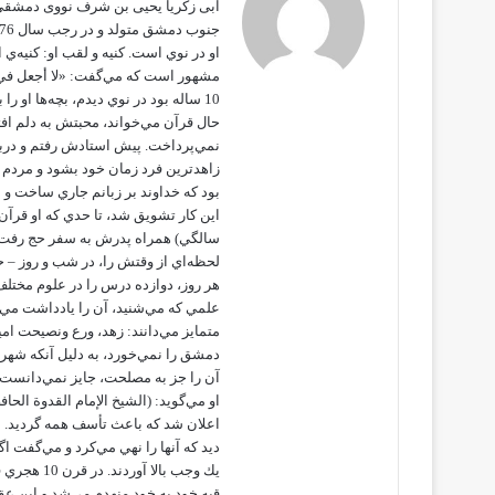
او در نوي است. كنيه و لقب او: كنيه‌ي
مشهور است كه مي‌گفت: «لا أجعل في ح
10 ساله بود در نوي ديدم، بچه‌ها او 
حال قرآن مي‌خواند، محبتش به دلم افتاد
نمي‌پرداخت. پيش استادش رفتم و دربار
زاهدترين فرد زمان خود بشود و مردم از
بود كه خداوند بر زبانم جاري ساخت و مر
سالگي) همراه پدرش به سفر حج رفت و ح
لحظه‌اي از وقتش را، در شب و روز – ح
هر روز، دوازده درس را در علوم مختلف 
علمي كه مي‌شنيد، آن را يادداشت مي‌
متمايز مي‌دانند: زهد، ورع ونصيحت امي
دمشق را نمي‌خورد، به دليل آنكه شهر
آن را جز به مصلحت، جايز نمي‌دانست. ب
او مي‌گويد: (الشيخ الإمام القدوة الحاف
اعلان شد كه باعث تأسف همه گرديد. ا
ديد كه آنها را نهي مي‌كرد و مي‌گفت اگ
يك وجب بال
قبه خود به خود منهدم مي‌شد و اين عق