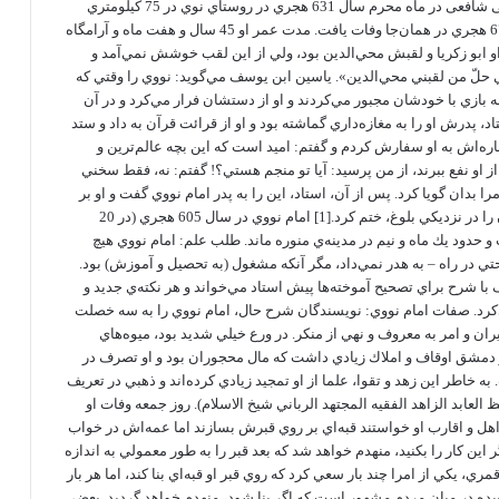
ابى زكریا یحیی بن شرف نووی دمشقی شافعی در ماه محرم سال 631 هجري در روستاي نوي در 75 كيلومتري
جنوب دمشق متولد و در رجب سال 676 هجري در همان‌جا وفات يافت. مدت عمر او 45 سال و هفت ماه و آرامگاه
 او ابو زكريا و لقبش محي‌الدين بود، ولي از اين لقب خوشش ‌نمي‌آمد و
لّ من لقبني محي‌الدين». ياسين ابن يوسف مي‌گويد: نووي را وقتي كه
را به بازي با خودشان مجبور مي‌كردند و او از دستشان فرار مي‌كرد و در آن
، پدرش او را به مغازه‌داري گماشته بود و او از قرائت قرآن به داد و ستد
ه‌اش به او سفارش كردم و گفتم: اميد است كه اين بچه عالم‌ترين و
 او نفع ببرند، از من پرسيد: آيا تو منجم هستي؟! گفتم: نه، فقط سخني
ا بدان گويا كرد. پس از آن، استاد، اين را به پدر امام نووي گفت و او بر
اين كار تشويق شد، تا حدي كه او قرآن را در نزديكي بلوغ، ختم كرد.[1] امام نووي در سال 605 هجري (‌در 20
دود يك ماه و نيم در مدينه‌ي منوره ماند. طلب علم: امام نووي هيچ
تي در راه – به هدر نمي‌داد، مگر آنكه مشغول (به تحصيل و آموزش) بود.
با شرح براي تصحيح آموخته‌ها پيش استاد مي‌خواند و هر نكته‌ي جديد و
كرد. صفات امام نووي: نويسندگان شرح حال، امام نووي را به سه خصلت
ران و امر به معروف و نهي از منكر. در ورع خيلي شديد بود، ميوه‌هاي
 دمشق اوقاف و املاك زيادي داشت كه مال محجوران بود و او تصرف در
ه خاطر اين زهد و تقوا، علما از او تمجيد زيادي كرده‌اند و ذهبي در تعريف
ظ العابد الزاهد الفقيه المجتهد الرباني شيخ الاسلام). روز جمعه وفات او
هل و اقارب او خواستند قبه‌اي بر روي قبرش بسازند اما عمه‌اش در خواب
ر اين كار را بكنيد، منهدم خواهد شد كه بعد قبر را به طور معمولي به اندازه
ا آوردند. در قرن 10 هجري قمري، يكي از امرا چند بار سعي كرد كه روي قبر او قبه‌اي بنا كند، اما هر بار
يده در ميان مردم مشهور است كه اگر بنا شود، منهدم خواهد گرديد. بعضي