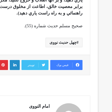
ياري دهيد، و بر آنها انقلاب و خروج نكنيد، م
برابر معصيت خالق، اطاعت از مخلوق درست ني
راهنمائي و به راه راست ياري دهيد).
صحیح مسلم حدیث شماره (55).
چهل حدیث نووی
لینکدین
فیس بوک
توییتر
امام النووی