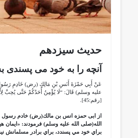
حدیث سیزدهم
آنچه را به خود می پسندی ب
عَنْ أَبِي حَمْزَةَ أَنَسِ بْنِ مَالِكٍ (رض) خَادِمِ رَس
[رقم:45].
از ابى حمزه انس بن مالك(رض) خادم رسول ا
الله(صلی الله علیه وسلم) فرمودند: «ایمان ه
براي خود مي پسندد، براي برادر مسلمانش نيز