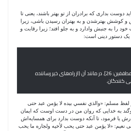
د دوست بداری که برادران از تو بهتر باشند، یعنی تا
اش و کوشش بهترشدن و به بهتران رسیدن باشی، زیرا
د را به جنبش وادارد و به جلو افتد؛ زیرا رقابت و
 یک دستور دینی است:
﴿وَفِي ذَٰلِكَ فَلۡيَتَنَافَسِ ٱلۡمُتَنَٰفِسُونَ﴾ [المطففین: 26]. در مانند آن (از راه‌های خیر رساننده
ی کنندگان.
و لفظ مسلم: «والذي نفسي بيده لا يؤمن عبد حتى
وگند به خدایی که روان من در دست اوست که ایمان
ادرش یا فرمود، تا آنکه دوست بدارد برای همسایه‌اش
ی نعیم: «لا يؤمن عبد حتى يحب لأخيه ولجاره ما يحب