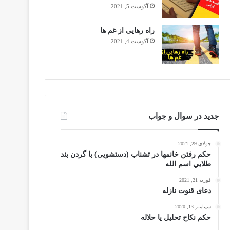
آگوست 5, 2021
راه رهایی از غم ها
آگوست 4, 2021
جدید در سوال و جواب
جولای 29, 2021
حکم رفتن خانمها در تشناب (دستشویی) با گردن بند
طلايي اسم الله
فوریه 21, 2021
دعای قنوت نازله
سپتامبر 13, 2020
حکم نکاح تحلیل یا حلاله