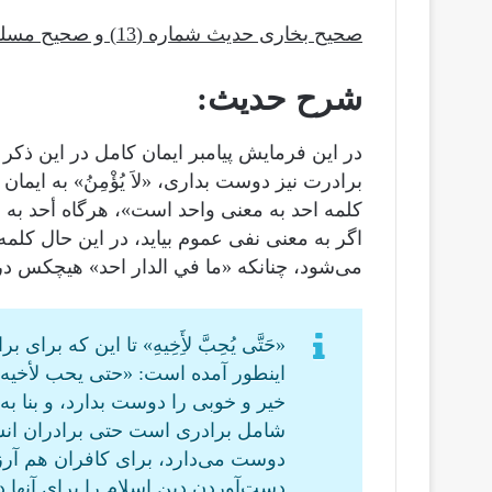
صحیح بخاری حدیث شماره (13) و صحیح مسلم حدیث شماره (45).
شرح حديث:
در این فرمایش پیامبر ایمان کامل در این ذک
برادرت نیز دوست بداری، «لاَ يُؤْمِنُ» به ایمان
کلمه احد به معنی واحد است»، هرگاه أحد به م
اگر به معنی نفی عموم بیاید، در این حال کل
می‌شود، چنانکه «ما في الدار احد» هیچکس در
«حَتَّى يُحِبَّ لأَِخِيهِ» تا این که 
اینطور آمده است: «حتى يحب لأخيه 
خیر و خوبی را دوست بدارد، و بنا به
شامل برادری است حتی برادران انسا
دوست می‌دارد، برای کافران هم آرزو
دست‌آوردن دین اسلام را برای آنها 