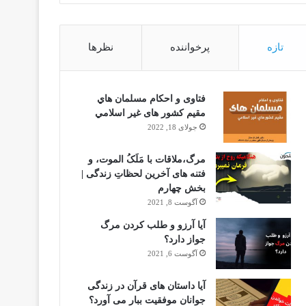
تازه
پرخواننده
نظرها
فتاوى و احكام مسلمان هاي
مقيم كشور هاى غير اسلامي
جولای 18, 2022
مرگ،ملاقات با مَلَکُ الموت، و
فتنه های آخرین لحظاتِ زندگی |
بخش چهارم
آگوست 8, 2021
آیا آرزو و طلب کردن مرگ
جواز دارد؟
آگوست 6, 2021
آیا داستان های قرآن در زندگی
جوانان موفقیت ببار می آورد؟