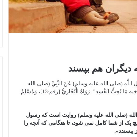
ه دیگران هم بپسند
ُولِ اللَّهِ (صلی الله علیه وسلم) عَنْ النَّبِيِّ (صلی الله
علیه وسلم) قَالَ: “لَا يُؤْمِنُ أَحَدُكُمْ حَتَّى يُحِبَّ لِأَخِيهِ مَا يُحِبُّ لِنَفْسِهِ”. رَوَاهُ الْبُخَارِيُّ [رقم:13]، وَمُسْلِمٌ
لله (صلی الله علیه وسلم) روايت است كه رسول
یچ یک از شما کامل نمی شود، تا هنگامی که آنچه را
 بپسندد».