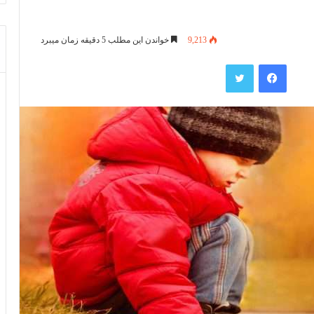
9,213
خواندن این مطلب 5 دقیقه زمان میبرد
فیس بوک
توییتر