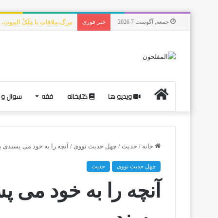
جمعه, آگوست 7 2026
خبر فوری
مرگ،ملاقات با مَلَکُ الموت،
ویدیو ها
کتابخانه
فقه
سوال و 
خانه
/
حدیث
/
چهل حدیث نووی
/
آنچه را به خود می پسندی ب
چهل حدیث نووی
حدیث
آنچه را به خود می پ