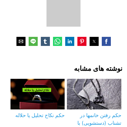
نوشته های مشابه
حکم رفتن خانمها در
حکم نکاح تحلیل یا حلاله
تشناب (دستشویی) با