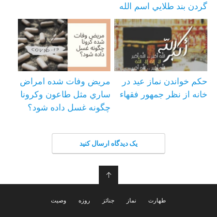
گردن بند طلايي اسم الله
حكم خواندن نماز عيد در
مریض وفات شده امراض
خانه از نظر جمهور فقهاء
ساري مثل طاعون وكرونا
چگونه غسل داده شود؟
یک دیدگاه ارسال کنید
↑
طهارت
نماز
جنائز
روزه
وصیت