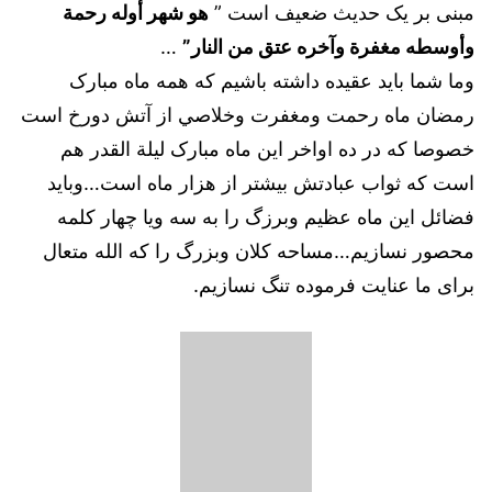
مبنى بر يک حديث ضعيف است ”
هو شهر أوله رحمة
وأوسطه مغفرة وآخره عتق من النار”
…
وما شما بايد عقيده داشته باشيم كه همه ماه مبارک
رمضان ماه رحمت ومغفرت وخلاصي از آتش دورخ است
خصوصا كه در ده اواخر اين ماه مبارک ليلة القدر هم
است كه ثواب عبادتش بيشتر از هزار ماه است…وبايد
فضائل اين ماه عظيم وبرزگ را به سه ويا چهار كلمه
محصور نسازيم…مساحه کلان وبزرگ را که الله متعال
برای ما عنایت فرموده تنگ نسازيم.