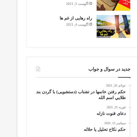
آگوست 5, 2021
راه رهایی از غم ها
آگوست 4, 2021
جدید در سوال و جواب
جولای 29, 2021
حکم رفتن خانمها در تشناب (دستشویی) با گردن بند
طلايي اسم الله
فوریه 21, 2021
دعای قنوت نازله
سپتامبر 13, 2020
حکم نکاح تحلیل یا حلاله