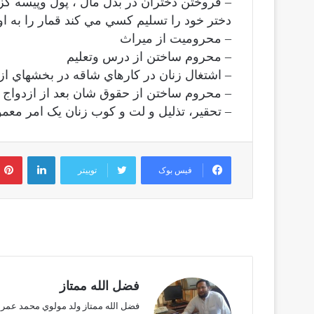
– فروختن دختران در بدل مال ، پول وپيسه گزا
دختر خود را تسليم كسي مي كند قمار را به او 
– محروميت از ميراث
– محروم ساختن از درس وتعليم
– اشتغال زنان در كارهاي شاقه در بخشهاي ا
– محروم ساختن از حقوق شان بعد از ازدواج
– تحقير، تذليل و لت و کوب زنان يک امر معمو
لینکدین
فیس بوک
توییتر
فضل الله ممتاز
فضل الله ممتاز ولد مولوي محمد عمر م