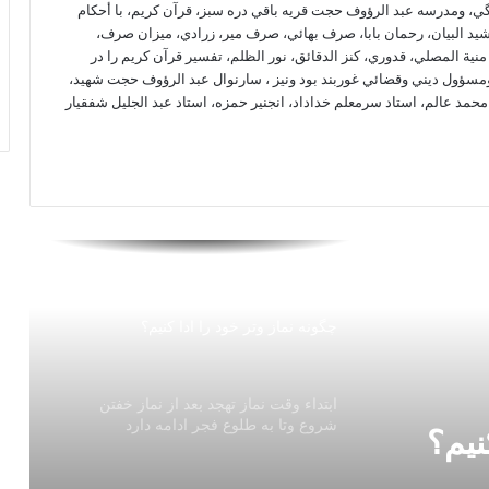
، ومدرسه عبد الرؤوف حجت قريه باقي دره سبز، قرآن كريم، با أحكام
شيد البيان، رحمان بابا، صرف بهائي، صرف مير، زرادي، ميزان صرف،
 منیة المصلي، قدوري، كنز الدقائق، نور الظلم، تفسير قرآن كريم را در
خوابيدن بر روي شكم مكروه است
سؤول ديني وقضائي غوربند بود ونيز ، سارنوال عبد الرؤوف حجت شهيد،
حمد عالم، استاد سرمعلم خداداد، انجنير حمزه، استاد عبد الجليل شفقيار
رهنمائي شرعي در مورد شكار پرندگان
حکم فرو بردن شرمگاه مرد در دهان
همسر!
چگونه نماز وتر خود را ادا كنيم؟
ابتداء وقت نماز تهجد بعد از نماز خفتن
شروع وتا به طلوع فجر ادامه دارد
نيم؟