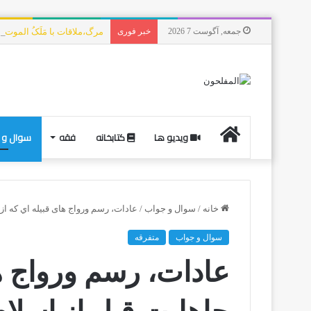
جمعه, آگوست 7 2026
خبر فوری
مرگ،ملاقات با مَلَکُ الموت،
ویدیو ها
کتابخانه
فقه
سوال و 
خانه
/
سوال و جواب
/
عادات، رسم ورواج های قبیله اي كه از 
سوال و جواب
متفرقه
عادات، رسم ورواج ها