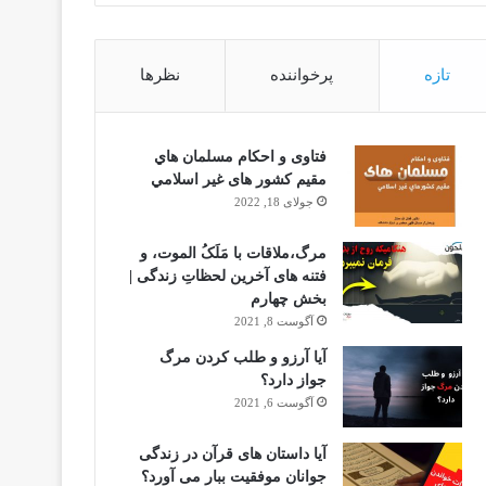
تازه
پرخواننده
نظرها
فتاوى و احكام مسلمان هاي
مقيم كشور هاى غير اسلامي
جولای 18, 2022
مرگ،ملاقات با مَلَکُ الموت، و
فتنه های آخرین لحظاتِ زندگی |
بخش چهارم
آگوست 8, 2021
آیا آرزو و طلب کردن مرگ
جواز دارد؟
آگوست 6, 2021
آیا داستان های قرآن در زندگی
جوانان موفقیت ببار می آورد؟