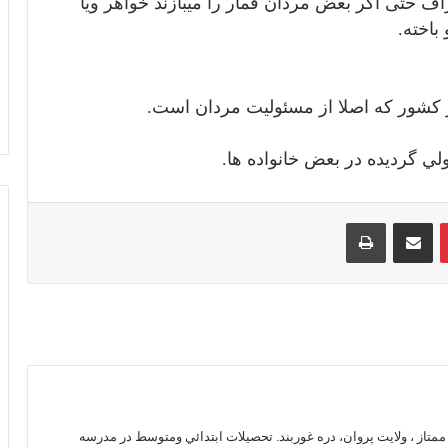
ف حتى اگر بعض مردان قمار را ميبازند خواهر ويا
باخته.
ز كشور كه اصلا از مسئوليت مردان است.
لي گرديده در بعض خانواده ها.
‫پین‌ترست
اشتراک گذاری از طریق ایمیل
چاپ
تعويذ گرد نامه براي دريافت مفقودي ويا
برگشت مسافر اساس شرعي ندارد بلكه
عملكرد مخالف شريعت است
سجده سهو چگونه بجا آورده مي شود؟
در حالت جنابت گوسفند را ذبح كرده آيا
متاز ، ولايت پروان، دره غوربند. تحصيلات ابتدائي ومتوسط در مدرسه
خوردنش جائز است ؟