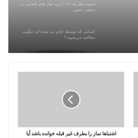
شيوه وطريقه ادا كردن نماز هاي قضايي در
مذهب حنفي
كسانی كه توسط جادو بند شده اند چگونه
معالجه مي‌شوند؟
تعويذ گرد نامه براي دريافت مفقودي ويا
برگشت مسافر اساس شرعي ندارد بلكه
عملكرد مخالف شريعت است
سجده سهو چگونه بجا آورده مي شود؟
در حالت جنابت گوسفند را ذبح كرده آيا
خوردنش جائز است ؟
اشتباها نماز را بطرف غير قبله خوانده باشد آيا
خوابيدن بر روي شكم مكروه است