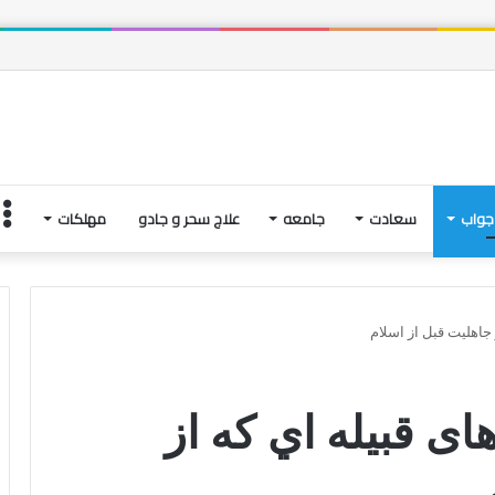
 و فتنه های آخرین لحظاتِ زندگی | بخش چهارم
جواب
سعادت
جامعه
علاج سحر و جادو
مهلکات
جاهليت قبل از اسلام
ی قبیله اي كه از