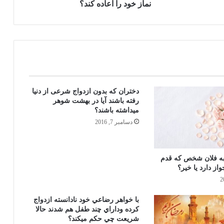
نماز خود را اعاده كند؟
رهنمائي شرعي در مورد شكار پرندگان
حکم فرو بردن شرمگاه مرد در دهان
همسر!
دختران كه بدون ازدواج شرعی از دنیا
رفته باشند آيا در بهشت شوهر
ميداشته باشند؟
چگونه نماز وتر خود را ادا كنيم؟
دسامبر 7, 2016
ابتداء وقت نماز تهجد بعد از نماز خفتن
به فلان شخص که قدم
شروع وتا به طلوع فجر ادامه دارد
از دارد یا خیر؟
شيوه وطريقه ادا كردن نماز هاي قضايي در
با خواهر رضاعي خود نادانسته ازدواج
مذهب حنفي
كرده وداراي چند طفل هم شدند حالا
شريعت چي حكم ميكند؟