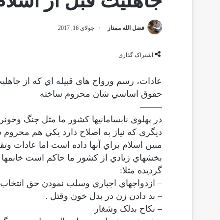
جاهليت قبل از اسلام
فضل الله ممتاز
جولای 16, 2017
اشتراک گذاری
عادات، رسم ورواج های قبیله اي كه از جاهلي
حقوق اساسي شان محروم ساخته
——–
در پهلوي نابسامانيها كشور ما مثل جنگ وخونر
ديگری كه نياز به اصلاح دارد يكي هم محرو
مبين اسلام براي آنها داده است اما عادات وتقا
بخشهاي زيادي از كشور ما حاكم است خانمها 
گرديده مثلا:
– ازدواجهاي اجباري وسلب نمودن حق انتخاب
– بد دادن زن در بدل خون وقتل .
– نكاح بدلک وشغار