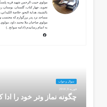
مولوي حبيب الرحمن شهيد قريه پلسنگي
تجويد، چهار كتاب، گلستان، بوستان، ر
بالشمة، هداية النحو، خلاصة الكيداني،
مساجد نزد پدر برزگوارم كه محتسب وم
مولوي صاحبان ملا محمد داود، مولوي م
به اتمام رسانيدم
(ادامه سوانح...)
ف
ی
س
ب
و
این را بخوانید
ک
سوال و جواب
فوریه 9, 2018
چگونه نماز وتر خود را ادا ك