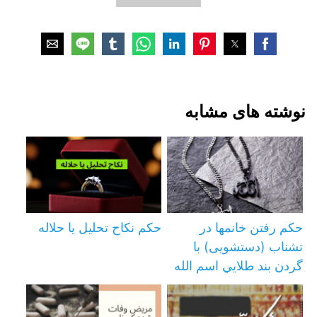
نوشته های مشابه
حکم رفتن خانمها در
حکم نکاح تحلیل یا حلاله
تشناب (دستشویی) با
گردن بند طلايي اسم الله