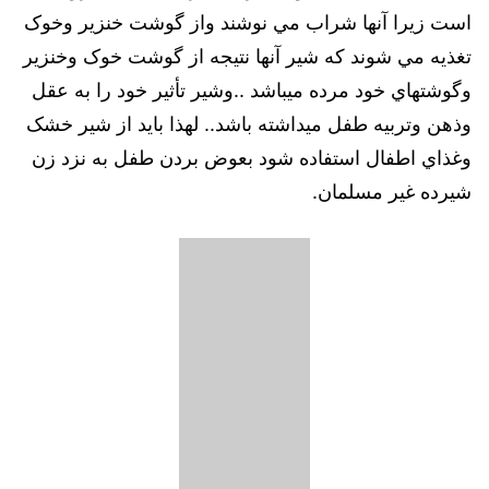
است زيرا آنها شراب مي نوشند واز گوشت خنزير وخوک
تغذيه مي شوند كه شير آنها نتيجه از گوشت خوک وخنزير
وگوشتهاي خود مرده ميباشد ..وشير تأثير خود را به عقل
وذهن وتربيه طفل ميداشته باشد.. لهذا بايد از شير خشک
وغذاي اطفال استفاده شود بعوض بردن طفل به نزد زن
شيرده غير مسلمان.