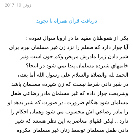
ژوئن 19, 2017
دریافت قرآن همراه با تجوید
يكي از هموطنان مقيم ما در اروپا سوال نموده :
آيا جواز دارد كه طفلم را نزد زن غير مسلمان ببرم براي
شير دادن زيرا مادرش مريض وكم خون است ونيز
خانمهاي شيرده مسلمان پيدا نمي شود در اينجا؟
الحمد لله والصلاة والسلام على رسول الله أما بعد،،
در شير دادن شرط نيست كه زن شيرده مسلمان باشد
وشريعت جواز داده که غير مسلمان مادر رضاعي طفل
مسلمان شود هنگام ضرورت..در صورت كه شير بدهد او
را مادر رضاعي اش محسوب مي شود وهمان احكام را
دارد .. ليكن فقهاي معاصر به اين نظر هستند كه شير
دادن طفل مسلمان توسط زنان غير مسلمان مكروه