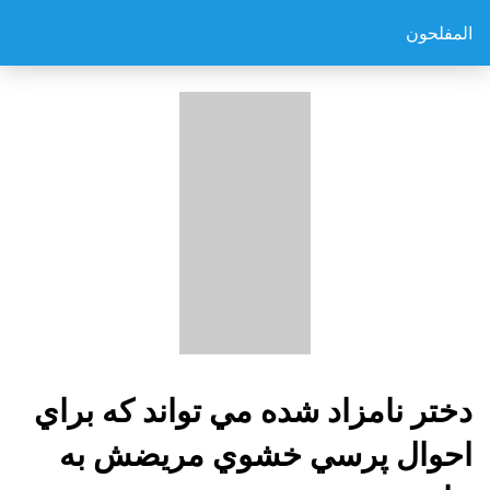
المفلحون
دختر نامزاد شده مي تواند كه براي
احوال پرسي خشوي مريضش به