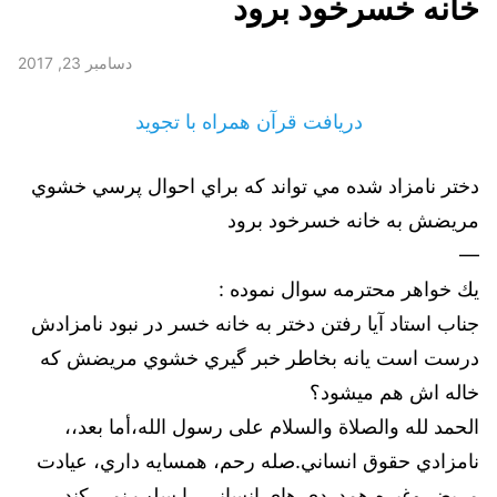
خانه خسرخود برود
دسامبر 23, 2017
دریافت قرآن همراه با تجوید
دختر نامزاد شده مي تواند كه براي احوال پرسي خشوي
مريضش به خانه خسرخود برود
—
يك خواهر محترمه سوال نموده :
جناب استاد آیا رفتن دختر به خانه خسر در نبود نامزادش
درست است یانه بخاطر خبر گيري خشوي مريضش كه
خاله اش هم ميشود؟
الحمد لله والصلاة والسلام على رسول الله،أما بعد،،
نامزادي حقوق انساني.صله رحم، همسايه داري، عيادت
مريض وغيره همدردي هاي انساني را سلب نمي كند