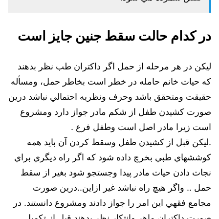
در کدام حالت سقط جنین جایز است
ليكن در هر مرحله از حمل اگر داكتران طب نظر بدهند
كه حيات خانم حامله در خطر است بخاطر حمل، ومسأله
حقيقت ومتحقق باشد وحرف ونظريه احتمالي نباشد درين
صورت كشيدن طفل از شكم مادر جواز دارد ومشروع
است زيرا مادر اصل است وطفل فرع .
.ليكن قبل از كشيدن طفل وسقط كردن آن بايد همه
كوششهاي طبي بخرچ داده شود كه اگر راه ديگري براي
نجات دادن حيات مادر پيدا وجستجو شود بغير از سقط
حمل .. واگر هيچ راه نباشد غير ازاين..درين صورت
مجامع فقهي اين امر را جواز دادند ومشروع دانستند. در
صورت داكتران ماهر وانتكار نظر بدهند قبل از تكميل