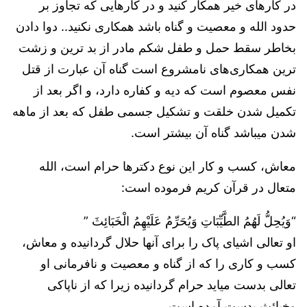
در كارهای خير همكار کنید و در كارهایی كه تجاوز بر
حدود الله و معصيت و گناه باشد همكاری نكنيد.. دوا دادن
بخاطر سقط حمل و طفل شكم مادر از بد ترين و زشت
ترين همكاری‌های نامشروع است گناه آن عبارت از قتل
نفس معصوم است كه ديه و كفاره دارد، و اگر بعد از
تكميل شدن خلقت و تشكیل جسمی طفل كه بعد از ماهه
شدن ميباشد گناه آن بيشتر است.
معاش، كسب و كار اين نوع دكترها حرام است، الله
متعال در قرآن كريم فرموده است:
“وَيُحِلُّ لَهُمُ الطَّيِّبَاتِ وَيُحَرِّمُ عَلَيْهِمُ الْخَبَائِثَ ”
او تعالى اشيای پاک را برای آنها حلال گردانيده و معاش،
كسب و كاری را كه از گناه و معصيت و نافرمانی او
تعالى بدست ميايد حرام گردانيده زیرا که از ناپاکی
وخبائث بدست آمده است.