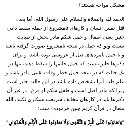
مشكل مواجه هستند؟
الحمد لله والصلاة والسلام على رسول الله، أما بعد،،
قتل نفس انسان و كارهای نامشروع از جمله سقط دادن
جنین يعنی اطفال و حمل شكم مادر بخش از طبابت
نيست ولو كه حمل در نتيجه نامشروع صورت گرفته باشد
و يا حمل نامزدهای قبل از عروسی بوده باشد، و برای
دكترها جايز نيست كه حمل خانمها را سقط دهند، تنها در
يک حالت كه در نتيجه حمل خطر وفات يقينی مادر باشد و
علم طب آنرا تشخيص داده باشد در اين حالت جايز است
زيرا كه مادر اصل است و طفل شكم او فرع.. در غير آن
دكترها بايد در كارهای مخالف شريعت همكاری نكنند، الله
متعال در قرآن كريم چنين فرموده ا ست:
“وَتَعَاوَنُوا عَلَى الْبِرِّ وَالتَّقْوَى وَلَا تَعَاوَنُوا عَلَى الْإِثْمِ وَالْعُدْوَانِ
”