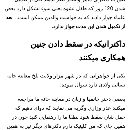
شدن 120 روز كه طفل تشوه يعني سوء تشكل دارد بعض
علماء جواز دادند كه به خواست والدين ممكن است..
بعد
از تكميل شدن اين مدت جواز ندارد.
داکترانیکه در سقط دادن جنین
همکاری میکنند
يكی از خواهرانی كه در شهر مزار ولايت بلخ معاينه خانه
نسائی ولادی دارد سوال نموده:
بعضی دختر خانمها و زنان در معاينه خانه ما مراجعه
ميكنند عذر وزاري وگريه می نمایند كه دوای دهيم كه
حمل شان سقط شود لطفا ما را رهنمايی کنید چون در
همين جای كه من كلينيک دارم دکترهای ديگر نيز به همين