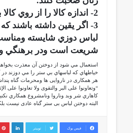
زنان صحبت كنند.
2- اندازه كالا را از روي كالا بگيرند ني از جسم وجان خانمها .
3- اگر يقين داشته باشند
لباس دوزي شايسته ومناسب
شريعت است ودر برهنگي و
استعمال مي شود از دوختن آن معذرت بخواهند
خياطهاي كه لباسهاي بي ستر را مي دوزند در 
هر همکاری در ناروایی ها ومحرمات گناه پنداش
“وتعاونوا على البر والتقوى ولا تعاونوا على ال
كاهاري شر وبد وناروا ونامشروع همكاري نكنيد
البته دوختن لباس بی ستر گناه عادی نیست بل
لینکدین
فیس بوک
توییتر