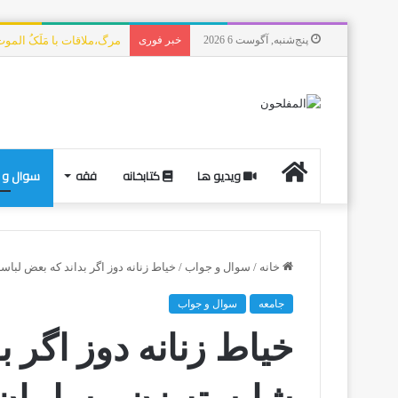
پنج‌شنبه, آگوست 6 2026
خبر فوری
مرگ،ملاقات با مَلَکُ الم
ویدیو ها
کتابخانه
فقه
سوال و 
خانه
/
سوال و جواب
/
خیاط زنانه دوز اگر بداند كه بعض لب
جامعه
سوال و جواب
خیاط زنانه دوز اگر ب