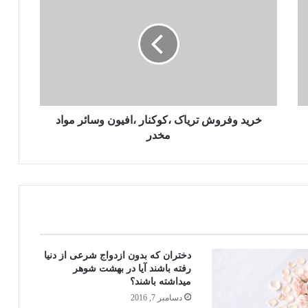
سجده سهو چگونه بجا آورده مي شود؟
در حالت جنابت گوسفند را ذبح كرده آيا
خوردنش جائز است ؟
خريد وفروش ترياک ،کوکنار ،افيون وسائر مواد
خوابيدن بر روي شكم مكروه است
مخدر
رهنمائي شرعي در مورد شكار پرندگان
حکم فرو بردن شرمگاه مرد در دهان
همسر!
دختران كه بدون ازدواج شرعی از دنیا
رفته باشند آيا در بهشت شوهر
ميداشته باشند؟
چگونه نماز وتر خود را ادا كنيم؟
دسامبر 7, 2016