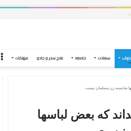
وت، و فتنه های آخرین لحظاتِ زندگی | بخش چهارم
جواب
سعادت
جامعه
علاج سحر و جادو
مهلکات
اسها شایسته زن مسلمان نيست
داند كه بعض لباسها