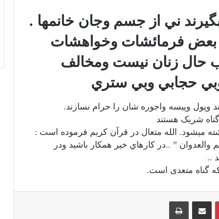
 كه بعض فرمائشات وخواهشات
 حال زنان نيست ومخالف
بي حجابي وبي ستري
 وپول وپيسه واجوره شان را حرام نسازند.
گناه شریک هستند
ته میشود. الله متعال در قرآن كريم فرموده است :
إثم والعدوان ” ..در كارهاي خير همكار باشيد ودر
 ..
که گناه متعدی است.
‫پین‌ترست
اشتراک گذاری از طریق ایمیل
چاپ