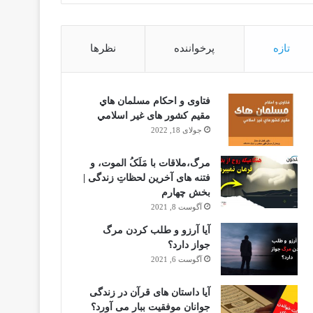
تازه
پرخواننده
نظرها
فتاوى و احكام مسلمان هاي
مقيم كشور هاى غير اسلامي
جولای 18, 2022
مرگ،ملاقات با مَلَکُ الموت، و
فتنه های آخرین لحظاتِ زندگی |
بخش چهارم
آگوست 8, 2021
آیا آرزو و طلب کردن مرگ
جواز دارد؟
آگوست 6, 2021
آیا داستان های قرآن در زندگی
جوانان موفقیت ببار می آورد؟