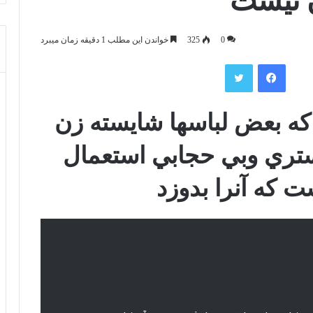
 نيست
0
325
خواندن این مطلب 1 دقیقه زمان میبرد
فیس بوک
توییتر
د كه بعض لباسها شایسته زن
تري وبي حجابي استعمال
 كه آنرا بدوزد