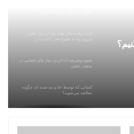
چگونه نماز وتر خود را ادا كنيم؟
ابتداء وقت نماز تهجد بعد از نماز خفتن
شروع وتا به طلوع فجر ادامه دارد
نيم؟
شيوه وطريقه ادا كردن نماز هاي قضايي در
مذهب حنفي
كسانی كه توسط جادو بند شده اند چگونه
معالجه مي‌شوند؟
تعويذ گرد نامه براي دريافت مفقودي ويا
برگشت مسافر اساس شرعي ندارد بلكه
عملكرد مخالف شريعت است