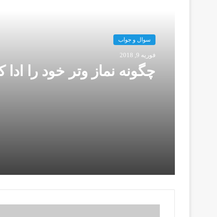
این را بخوانید
ک
سوال و جواب
فوریه 9, 2018
چگونه نماز وتر خود را ادا ك