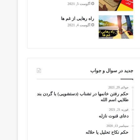
آگوست 5, 2021
راه رهایی از غم ها
آگوست 4, 2021
جدید در سوال و جواب
جولای 29, 2021
حکم رفتن خانمها در تشناب (دستشویی) با گردن بند
طلايي اسم الله
فوریه 21, 2021
دعای قنوت نازله
سپتامبر 13, 2020
حکم نکاح تحلیل یا حلاله