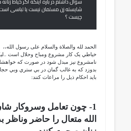
سوال داشتم در باره اینکه اگر خیاط زنانه 
شایسته زن مسلمان نیست یا لباسی است ک
چیست ؟
الحمد لله والصلاة والسلام على رسول الله،،
خياطي يک كار مشروع ومباح وحلال است ..لي
نامشروع نيز مبدل شود در صورت كه خواهشات
بدوزد كه به غالب گمان در بي ستري وبي حجاب
بايد احكام ذيل را مراعات كنند:
1- چون تعامل وسروكار شان 
الله متعال را حاضر وناظر بدا