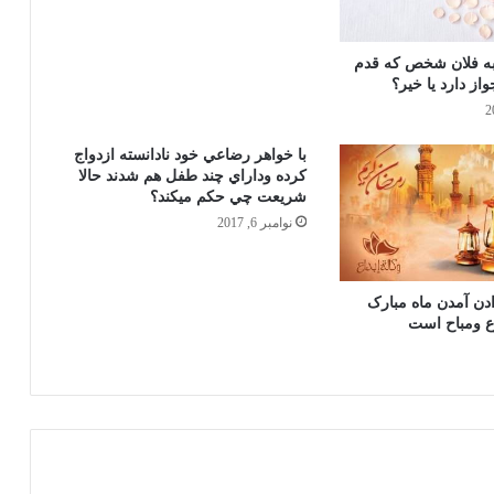
ابتداء وقت نماز تهجد بعد از نماز خفتن
به فلان شخص که قدم
شروع وتا به طلوع فجر ادامه دارد
از دارد یا خیر؟
شيوه وطريقه ادا كردن نماز هاي قضايي در
با خواهر رضاعي خود نادانسته ازدواج
مذهب حنفي
كرده وداراي چند طفل هم شدند حالا
شريعت چي حكم ميكند؟
نوامبر 6, 2017
كسانی كه توسط جادو بند شده اند چگونه
معالجه مي‌شوند؟
ن آمدن ماه مبارک
 ومباح است