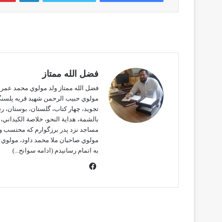
فضل الله ممتاز
فضل الله ممتاز ولد مولوي محمد عمر م
مولوي حبيب الرحمن شهيد قريه پلسنگي
تجويد، چهار كتاب، گلستان، بوستان، ر
بالشمة، هداية النحو، خلاصة الكيداني،
مساجد نزد پدر برزگوارم كه محتسب وم
مولوي صاحبان ملا محمد داود، مولوي م
به اتمام رسانيدم
(ادامه سوانح...)
ف
ی
س
ب
و