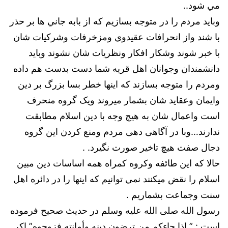
مي شود..
وبايد مردم را در متوجه بسازيم كه از بابه جاني ها بر حذر
با شند واز انحرافات عقيدوي ومزخرفات وشركيات شان
با خبر شوند وشكار افكار ونظريات شان نشوند وبايد
دانشمندان وجوانان اهل قريه شما دست بدست هم داده
ومردم را متوجه بسازند كه اينها خطر بسا بزرگ بر دين
وايمان وعقايد شان بشمار میروند ويک گروه منحرف
است واعمال شان به هيچ وجه با دين اسلام مطابقت
ندارند…وبا در آگاهی دهی مردم ومنع کردن این گروه
دجال صفت هیچ تاخیر صورت نگیرد. .
حالا كه اين طائفه وكروه كمراه همه اساسات دين مبين
اسلام را نقض ميكنند نمي توانيم كه اينها را در دائره اهل
سنت وجماعت بشماريم .
رسول الله صلى الله عليه وسلم در حديث صحيح فرموده
است : ” إذا جاءكم من ترضون دينه وأمانته فزوجوه” اكر