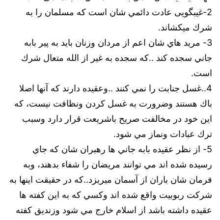
2-غيبگویی عادت دائمي شان است كه مسلمان را به
شرك ميكشاند.
3- مريد هاي شان اعم از مردان وزنان بايد به پير بابه
جاني سجده كند ..كه سجده به غير از الله متعال شرك
است.
4..غسل جنابت را نمي كنند ..وعقيده دارند كه آنها اصلا
باك هستند وضرورت به غسل كردن ونظافت نيست، كه
اين خود در مخالفت صريح باشريعت قرار دارد وسبب
ترك عبادات ونماز مي شود.
5- از نظر عقيده بابه جاني ها رهبران شان كه جاي
رسيده شده اند مي توانند مريضان را شفاء بدهند، وبه
فرمان شان باران از آسمان ميريزد..كه در حقيقت اينها به
شركت ربوبيت واقع شده اند وكسي كه به اين كفته ها
عقيده داشته باشد از اسلام خارج مي شود وزنديق كفته