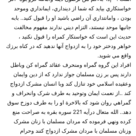
خواستكاري بيايد كه شما از دينداري، ايمانداري وموحد
بودن ، وامانتداري آن راضي باشيد او را قبول كنيد.. بابه
جانيها موحد نيستند، التزام ديني ندارند مفهوم مخالفت
حديث اين است كه خواستكار كمراه را قبول نكنيد ،
خواهر ودختر خود را به ازدواج آنها ندهيد كه در كناه برزك
واقع مي شويد.
افراد اين گروه گمراه ومنحرف عقائد گمراه كن وباطل
دارند پس بر زن مسلمان جواز ندارد كه از دين وايمان
وعقيده اسلامي خود تنازل كند وبا انسان مشرک ازدواج
كند ..از نعمت ايمان وتوحيد به طرف شرک وانحراف و
گمراهي روان شود كه بالاخرة او را به طرف دوزخ سوق
دهد.. الله متعال درآيه 221 سوره بقره به صراحت منع
كرده ونهي فرموده كه مردان مسلمان با زنان مشرک
وزنان مسلمان با مردان مشرک ازدواج كنند وحرام