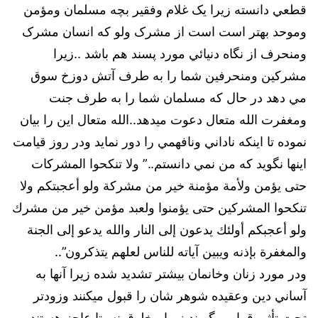
قطعي دانسته زيرا يک غلام وفقير بچه مسلمان ومؤمن
وموحد بهتر است است از مشرک ولو كه انسان مشرک
ومنحرف از نگاه دنيائي مورد پسند هم باشد ..زيرا
مشركين ومنحرفين شما را به طرف آتش دوزخ سوق
مي دهد در حال كه مسلمان شما را به طرف جنت
ومغفرت الله متعال دعوت ميدهد..الله متعال اين را بيان
نموده تا اينكه ناداني ونافهمي را دور نمايد ودر روز قيامت
اینها نگويد كه من نمي دانستم..” ولا تنكحوا المشركات
حتى يؤمن ولأمة مؤمنة خير من مشركة ولو أعجبتكم ولا
تنكحوا المشركين حتى يؤمنوا ولعبد مؤمن خير من مشرك
ولو أعجبكم أولئك يدعون إلى النار والله يدعو إلى الجنة
والمغفرة بإذنه ويبين آياته للناس لعلهم يتذكرون”..
ودر مورد زنان وخانمان بيشتر تشديد شده زيرا آنها به
آساني دين وعقيده شوهر شان را قبول ميكنند وزودتر
تحت تأثير قرار ميگيرند زيرا مخلوق نسبتا عاجز هستند.