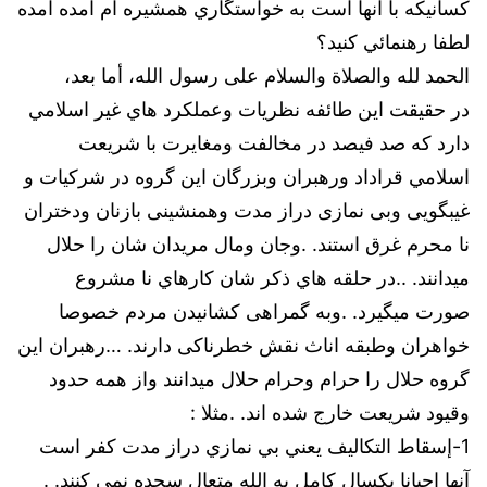
كسانيكه با آنها است به خواستگاري همشيره ام آمده آمده
لطفا رهنمائي كنيد؟
الحمد لله والصلاة والسلام على رسول الله، أما بعد،
در حقیقت این طائفه نظريات وعملكرد هاي غير اسلامي
دارد كه صد فيصد در مخالفت ومغايرت با شريعت
اسلامي قراداد ورهبران وبزرگان این گروه در شرکیات و
غيبگویی وبی نمازی دراز مدت وهمنشینی بازنان ودختران
نا محرم غرق استند. .وجان ومال مريدان شان را حلال
ميدانند. ..در حلقه هاي ذكر شان كارهاي نا مشروع
صورت میگیرد. .وبه گمراهی كشانيدن مردم خصوصا
خواهران وطبقه اناث نقش خطرناکی دارند. …رهبران این
گروه حلال را حرام وحرام حلال ميدانند واز همه حدود
وقيود شريعت خارج شده اند. .مثلا :
1-إسقاط التكاليف يعني بي نمازي دراز مدت كفر است
آنها احیانا یکسال کامل به الله متعال سجده نمی کنند. .