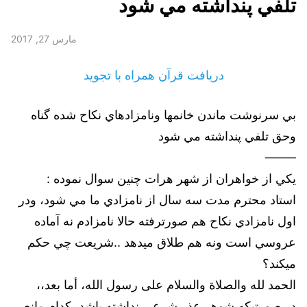
تلفي پنداشته مي شود
مارس 27, 2017
دریافت قرآن همراه با تجوید
بي سرنوشت ماندن خانمها ونامزادهاي نكاح شده گناه
وحق تلفي پنداشته مي شود
——–
يكي از خواهران از شهر هرات چنين سوال نموده :
استاد محترم مدت سه سال از نامزادي ما مي شود، ودر
اول نامزادي نكاح هم صورترفته حالا نامزادم نه آماده
عروسي است ونه هم طلاق میدهد ..شريعت چي حكم
ميكند؟
الحمد لله والصلاة والسلام على رسول الله، أما بعد،،
در صورتيكه شوهر عذر شرعي نداشته باشد، كدام مانع