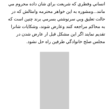
انساني وفطري كه شريعت براي شان داده محروم مي
مانند…ومشوره به اين خواهر محترمه وامثالش كه در
حالت تعليق وبي سرنوشتي بسرمي برند چنین است که
به محاكم مراجعه كنند وعارض شوند، وشكايات شانرا
تقديم نمايند اگر این مشکل قبل ار عارض شدن در
مجلس صلح خانوادگي طرفين راه حل نشود.