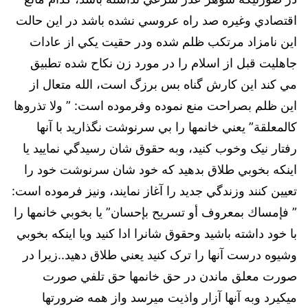
اقتصادي وغيره صد راه عروسي نشده باشد در اين حالت
اين نامزاد مرتكب ظلم شده ودر حقيت يكي از عادات
جاهليت قبل از اسلام را در مورد زن نكاح شده تطبيق
مي كند این کارش گناه بس برزگ است، الله متعال از
اين ظلم بصراحت منع نموده وفرموده است: ” ولا تذروها
كالمعلقة” يعني خانمها را بي سرنوشت نگذاريد با آنها
رفتار نيک وخوب كنيد، وبه حقوق شان رسيدگي نمایید يا
اينكه بخوبي طلاق بدهيد كه خود شان سرنوشت خود را
تعيين كنند وزندگي جديد را آغاز نمايند، ونيز فرموده است:
” فإمساك بمعروف أو تسريح بإحسان” يا بخوبي خانمها را
با خود داشته باشيد وحقوق شانرا ادا كنيد ويا اينكه بخوبي
وشيوه درست آنها را ترک كنيد يعني طلاق دهيد..زيرا در
صورت معلق ماندن در حق خانمها حق تلفي صورت
ميكيرد وبه آنها آزار واذيت ميرسد واز همه ضرورتها