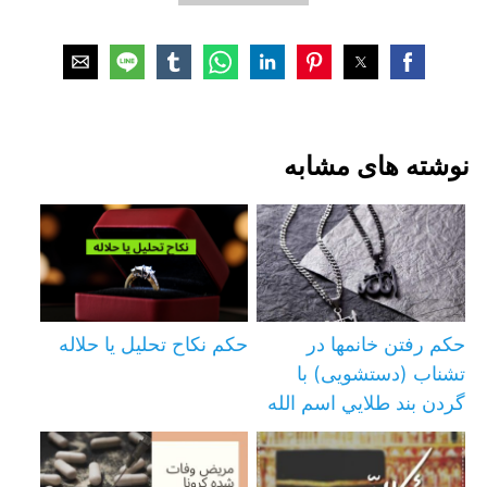
نوشته های مشابه
حکم رفتن خانمها در
حکم نکاح تحلیل یا حلاله
تشناب (دستشویی) با
گردن بند طلايي اسم الله