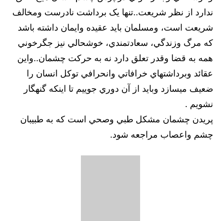
ندارد از نظر شريعت..تنها يک برداشت نادرست ومخالف
شريعت است، ومسلمان بايد عقيده وايمان داشته باشد
كه مرگ وزندگي، سعادتمندي، خوشحالي نيز جگرخوني
همه به قضا وقدر تعلق دارد نه به حركت چشمان..واين
عقائد وبرداشتهاي خرافاتي وانحرافي توكل انسان را
ضعيف ميسازد وبايد از آن دوري جوييم تا اينكه گنهگار
نشويم .
پریدن چشمان مشکل طبي وصحي است كه به طبيبان
چشم واعصاب مراجعه شود.