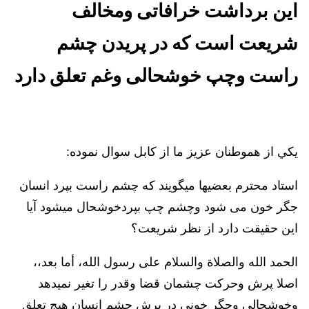
این برداشت خرافاتی ومخالف
شریعت است که در پریدن چشم
راست وچپ خوشحالی وغم تعلق دارد
يكي از هموطنان عزيز ما از كابل سوال نموده:
استاد محترم بعضیها میگویند که چشم راست بپرد انسان
جگر خون می شود وچشم چپ بپردخوشحال میشود آيا
اين حقيقت دارد از نظر شريعت؟
الحمد الله والصلاة والسلام على رسول الله، أما بعد،،
اصلا پرش وحركت چشمان قضا وقدر را تغير نميدهد
وخوشحالي وجگر خوني در پرش چشم انسان هيج تعلق