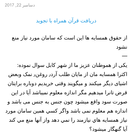
دسامبر 22, 2017
دریافت قرآن همراه با تجوید
از حقوق همسايه ها اين است كه سامان مورد نياز منع
نشود
—
یکی از هموطنان عزيز ما از شهر كابل سوال نموده:
اکثرا همسایه مان از مایان طلب آرد٫ روغن٫ نمک وبعض
اشیای دیگر میکنند و‌ میگویند وقتی خریدیم دوباره برایتان
قرض تانرا میدهیم مگر اندازه معلوم نمیباشد آیا در این
صورت سود واقع میشود چون جنس به جنس می‌ باشد و
اندازه هم معلوم نمی باشد واگر كسي همين سامان مورد
نياز همسايه هاي نيازمند را نمي دهد واز آنها منع مي كند
آيا گنهگار ميشود؟