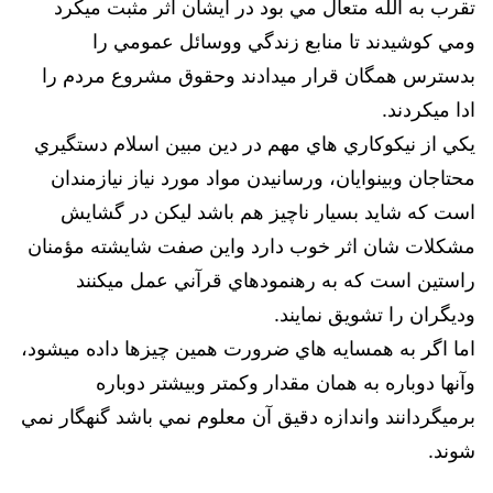
تقرب به الله متعال مي بود در ايشان اثر مثبت ميكرد
ومي كوشيدند تا منابع زندگي ووسائل عمومي را
بدسترس همگان قرار ميدادند وحقوق مشروع مردم را
ادا ميكردند.
يكي از نيكوكاري هاي مهم در دين مبين اسلام دستگيري
محتاجان وبينوايان، ورسانيدن مواد مورد نياز نيازمندان
است كه شايد بسيار ناچيز هم باشد ليكن در گشايش
مشكلات شان اثر خوب دارد واين صفت شايشته مؤمنان
راستين است كه به رهنمودهاي قرآني عمل ميكنند
وديگران را تشويق نمايند.
اما اگر به همسايه هاي ضرورت همين چيزها داده ميشود،
وآنها دوباره به همان مقدار وكمتر وبيشتر دوباره
برميگردانند واندازه دقيق آن معلوم نمي باشد گنهگار نمي
شوند.