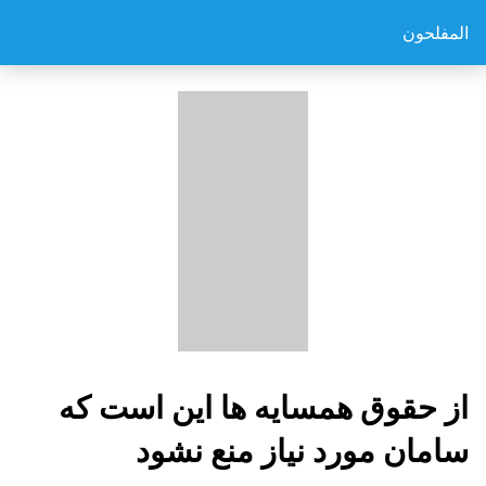
المفلحون
از حقوق همسايه ها اين است كه
سامان مورد نياز منع نشود