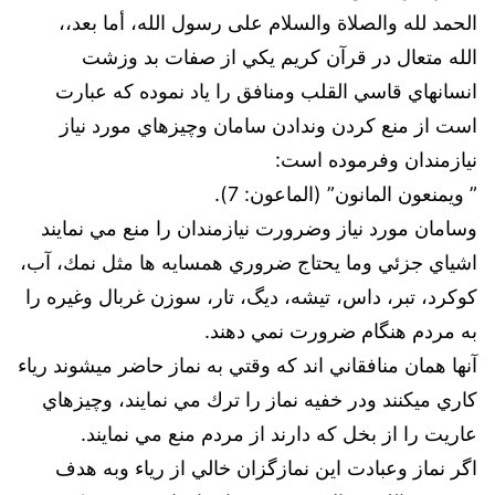
الحمد لله والصلاة والسلام على رسول الله، أما بعد،،
الله متعال در قرآن كريم يكي از صفات بد وزشت
انسانهاي قاسي القلب ومنافق را ياد نموده كه عبارت
است از منع كردن وندادن سامان وچيزهاي مورد نياز
نيازمندان وفرموده است:
” ويمنعون المانون” (الماعون: 7).
وسامان مورد نياز وضرورت نيازمندان را منع مي نمايند
اشياي جزئي وما يحتاج ضروري همسايه ها مثل نمك، آب،
كوكرد، تبر، داس، تيشه، ديگ، تار، سوزن غربال وغيره را
به مردم هنگام ضرورت نمي دهند.
آنها همان منافقاني اند كه وقتي به نماز حاضر ميشوند رياء
كاري ميكنند ودر خفيه نماز را ترك مي نمايند، وچيزهاي
عاريت را از بخل كه دارند از مردم منع مي نمايند.
اگر نماز وعبادت اين نمازگزان خالي از رياء وبه هدف