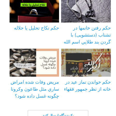
حکم رفتن خانمها در
حکم نکاح تحلیل یا حلاله
تشناب (دستشویی) با
گردن بند طلايي اسم الله
حكم خواندن نماز عيد در
مریض وفات شده امراض
خانه از نظر جمهور فقهاء
ساري مثل طاعون وكرونا
چگونه غسل داده شود؟
یک دیدگاه ارسال کنید