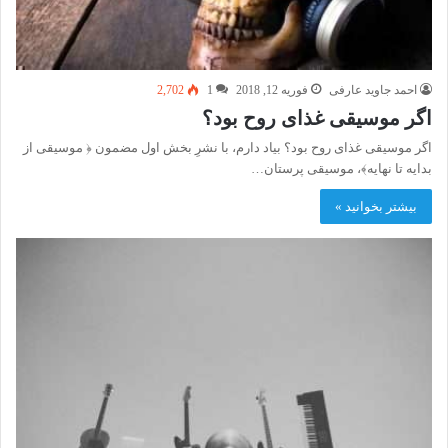
احمد جاوید عارفی
فوریه 12, 2018
1
2,702
اگر موسیقی غذای روح بود؟
اگر موسیقی غذای روح بود؟ بیاد دارم، با نشرِ بخش اول مضمون ﴿ موسیقی از
بدایه تا نهایه﴾، موسیقی پرستان…
بیشتر بخوانید »