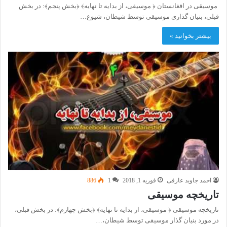
موسیقی در افغانستان ﴿ موسیقی، از بدایه تا نهایه﴾ ﴿بخش پنجم﴾: در بخش
قبلی، بنیان گذاری موسیقی توسط شیطان، شیوع…
بیشتر بخوانید »
احمد جاوید عارفی
فوریه 1, 2018
1
886
تاریخچه موسیقی
تاریخچه موسیقی ﴿ موسیقی، از بدایه تا نهایه﴾ ﴿بخش چهارم﴾: در بخش قبلی،
در مورد بنیان گذار موسیقی توسط شیطان،…