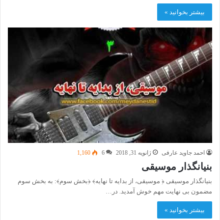
بیشتر بخوانید »
احمد جاوید عارفی
ژانویه 31, 2018
6
1,160
بنیانگذار موسیقی
بنیانگذار موسیقی ﴿ موسیقی، از بدایه تا نهایه﴾ ﴿بخش سوم﴾: به بخش سوم
مضمون بی نهایت مهم خوش آمدید. در…
بیشتر بخوانید »