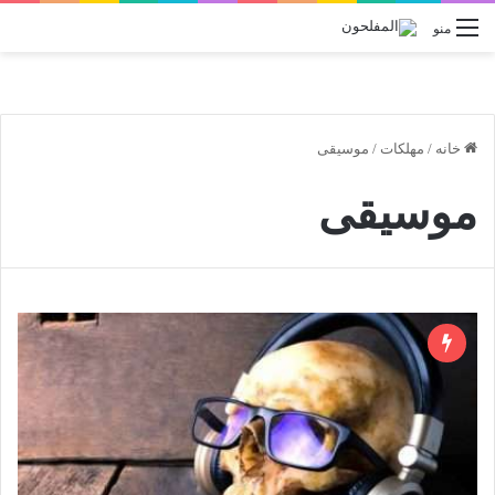
منو
خانه
/
مهلکات
/
موسیقی
موسیقی