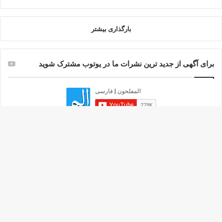
بارگذاری بیشتر
برای آگهی از جدید ترین نشرات ما در یوتوب مشترک شوید
دکم
تازه
پرخواننده
نظرها
باز
فتاوى و احكام مسلمان هاي مقيم كشور هاى غير
به
اسلامي
بالا
جولای 18, 2022