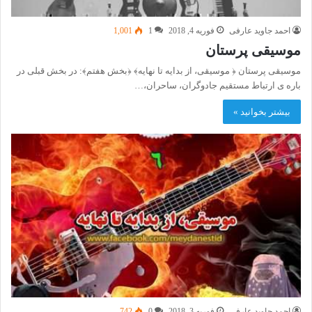
احمد جاوید عارفی
فوریه 4, 2018
1
1,001
موسیقی پرستان
موسیقی پرستان ﴿ موسیقی، از بدایه تا نهایه﴾ ﴿بخش هفتم﴾: در بخش قبلی در
باره ی ارتباط مستقیم جادوگران، ساحران،…
بیشتر بخوانید »
احمد جاوید عارفی
فوریه 3, 2018
0
742