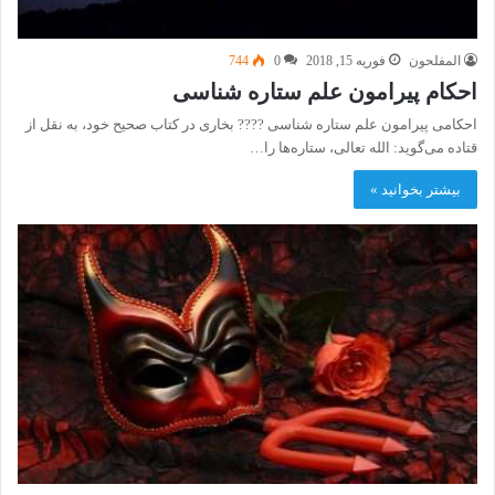
المفلحون
فوریه 15, 2018
0
744
احکام پیرامون علم ستاره شناسی
احکامی ﭘﻴﺮﺍﻣﻮﻥ علم ﺳﺘﺎﺭﻩ ﺷﻨﺎسی ???? ﺑﺨﺎﺭی ﺩﺭ ﻛﺘﺎﺏ ﺻﺤﻴﺢ ﺧﻮﺩ، ﺑﻪ ﻧﻘﻞ ﺍﺯ
ﻗﺘﺎﺩﻩ می‌ﮔﻮﻳﺪ: الله تعالی، ﺳﺘﺎﺭﻩ‌ﻫﺎ ﺭﺍ…
بیشتر بخوانید »