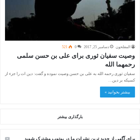
المفلحون
دسامبر 25, 2017
0
521
وصیت سفیان ثوری برای علی بن حسن سلمی
رحمهما الله
سفیان ثوری رحمه الله به علی بن حسن وصیت نموده و گفت: دین ات را جزء از
کسیکه بر دین…
بیشتر بخوانید »
بارگذاری بیشتر
برای آگهی از جدید ترین نشرات ما در یوتوب مشترک شوید