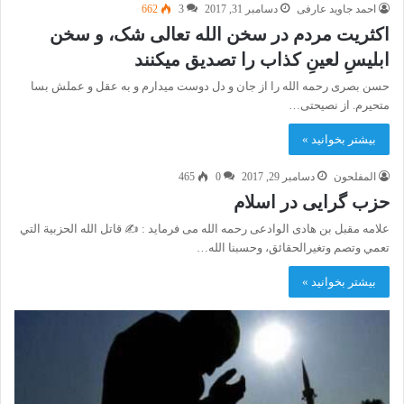
احمد جاوید عارفی
دسامبر 31, 2017
3
662
اکثریت مردم در سخن الله تعالی شک، و سخن
ابلیسِ لعینِ کذاب را تصدیق میکنند
حسن بصری رحمه الله را از جان و دل دوست میدارم و به عقل و عملش بسا
متحیرم. از نصیحتی…
بیشتر بخوانید »
المفلحون
دسامبر 29, 2017
0
465
حزب گرایی در اسلام
علامه مقبل بن هادى الوادعى رحمه الله مى فرمايد : ✍ قاتل الله الحزبية التي
تعمي وتصم وتغيرالحقائق، وحسبنا الله…
بیشتر بخوانید »