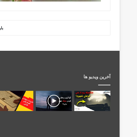
با
آخرین ویدیو ها