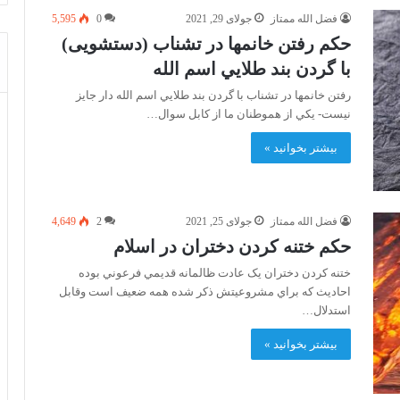
فضل الله ممتاز
جولای 29, 2021
0
5,595
حکم رفتن خانمها در تشناب (دستشویی)
با گردن بند طلايي اسم الله
رفتن خانمها در تشناب با گردن بند طلايي اسم الله دار جايز
نيست- يكي از هموطنان ما از كابل سوال…
بیشتر بخوانید »
فضل الله ممتاز
جولای 25, 2021
2
4,649
حکم ختنه کردن دختران در اسلام
ختنه كردن دختران يک عادت ظالمانه قديمي فرعوني بوده
احاديث كه براي مشروعيتش ذكر شده همه ضعيف است وقابل
استدلال…
بیشتر بخوانید »