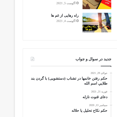
آگوست 5, 2021
راه رهایی از غم ها
آگوست 4, 2021
جدید در سوال و جواب
جولای 29, 2021
حکم رفتن خانمها در تشناب (دستشویی) با گردن بند
طلايي اسم الله
فوریه 21, 2021
دعای قنوت نازله
سپتامبر 13, 2020
حکم نکاح تحلیل یا حلاله