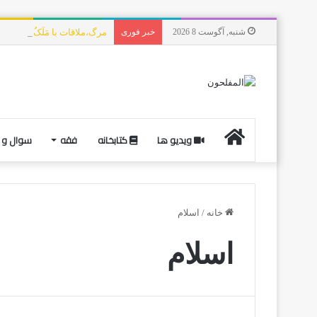
شنبه, آگوست 8 2026
خبر فوری
مرگ،ملاقات با مَلَکُ الموت،
ویدیو ها
کتابخانه
فقه
سوال و 
خانه
/
اسلام
اسلام