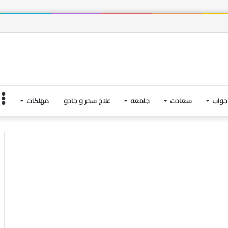
 و فتنه های آخرین لحظاتِ زندگی | بخش چهارم
جواب
سعادت
جامعه
علاج سحر و جادو
مهلکات