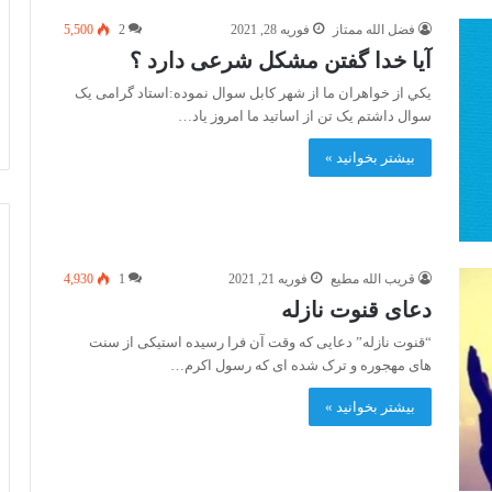
فضل الله ممتاز
فوریه 28, 2021
2
5,500
آیا خدا گفتن مشکل شرعی دارد ؟‌
يكي از خواهران ما از شهر كابل سوال نموده:استاد گرامی یک
سوال داشتم یک تن از اساتید ما امروز یاد…
بیشتر بخوانید »
قریب الله مطیع
فوریه 21, 2021
1
4,930
دعای قنوت نازله
“قنوت نازله” دعایی که وقت آن فرا رسیده استیکی از سنت
های مهجوره و ترک شده ای که رسول اکرم…
بیشتر بخوانید »