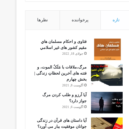
تازه
پرخواننده
نظرها
فتاوى و احكام مسلمان هاي
مقيم كشور هاى غير اسلامي
جولای 18, 2022
مرگ،ملاقات با مَلَکُ الموت، و
فتنه های آخرین لحظاتِ زندگی |
بخش چهارم
آگوست 8, 2021
آیا آرزو و طلب کردن مرگ
جواز دارد؟
آگوست 6, 2021
آیا داستان های قرآن در زندگی
جوانان موفقیت ببار می آورد؟