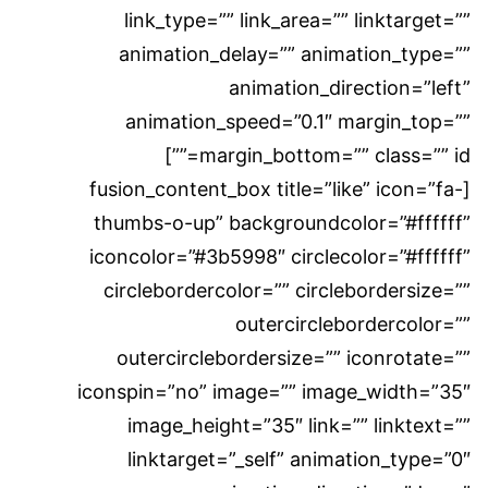
link_type=”” link_area=”” linktarget=””
animation_delay=”” animation_type=””
animation_direction=”left”
animation_speed=”0.1″ margin_top=””
margin_bottom=”” class=”” id=””]
[fusion_content_box title=”like” icon=”fa-
thumbs-o-up” backgroundcolor=”#ffffff”
iconcolor=”#3b5998″ circlecolor=”#ffffff”
circlebordercolor=”” circlebordersize=””
outercirclebordercolor=””
outercirclebordersize=”” iconrotate=””
iconspin=”no” image=”” image_width=”35″
image_height=”35″ link=”” linktext=””
linktarget=”_self” animation_type=”0″