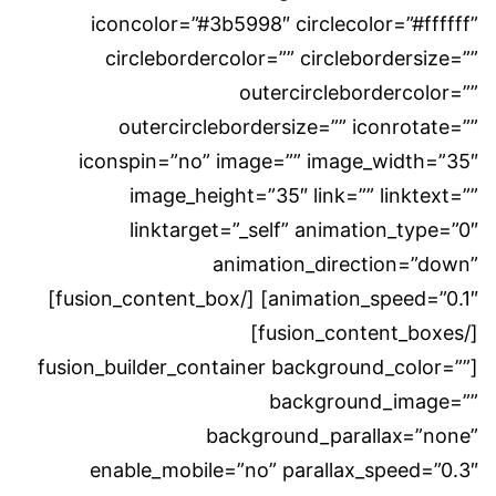
iconcolor=”#3b5998″ circlecolor=”#ffffff”
circlebordercolor=”” circlebordersize=””
outercirclebordercolor=””
outercirclebordersize=”” iconrotate=””
iconspin=”no” image=”” image_width=”35″
image_height=”35″ link=”” linktext=””
linktarget=”_self” animation_type=”0″
animation_direction=”down”
animation_speed=”0.1″] [/fusion_content_box]
[/fusion_content_boxes]
[fusion_builder_container background_color=””
background_image=””
background_parallax=”none”
enable_mobile=”no” parallax_speed=”0.3″