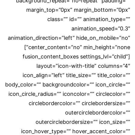
background_repeat=”no-repeat” padding=””
margin_top=”0px” margin_bottom=”0px”
class=”” id=”” animation_type=””
animation_speed=”0.3″
animation_direction=”left” hide_on_mobile=”no”
center_content=”no” min_height=”none”]
[fusion_content_boxes settings_lvl=”child”
layout=”icon-with-title” columns=”4″
icon_align=”left” title_size=”” title_color=””
body_color=”” backgroundcolor=”” icon_circle=””
icon_circle_radius=”” iconcolor=”” circlecolor=””
circlebordercolor=”” circlebordersize=””
outercirclebordercolor=””
outercirclebordersize=”” icon_size=””
icon_hover_type=”” hover_accent_color=””