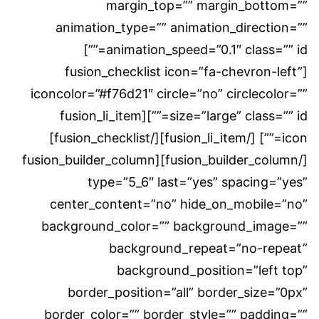
margin_top=”” margin_bottom=””
animation_type=”” animation_direction=””
animation_speed=”0.1″ class=”” id=””]
[fusion_checklist icon=”fa-chevron-left”
iconcolor=”#f76d21″ circle=”no” circlecolor=””
size=”large” class=”” id=””][fusion_li_item
icon=””] [/fusion_li_item][/fusion_checklist]
[/fusion_builder_column][fusion_builder_column
type=”5_6″ last=”yes” spacing=”yes”
center_content=”no” hide_on_mobile=”no”
background_color=”” background_image=””
background_repeat=”no-repeat”
background_position=”left top”
border_position=”all” border_size=”0px”
border_color=”” border_style=”” padding=””