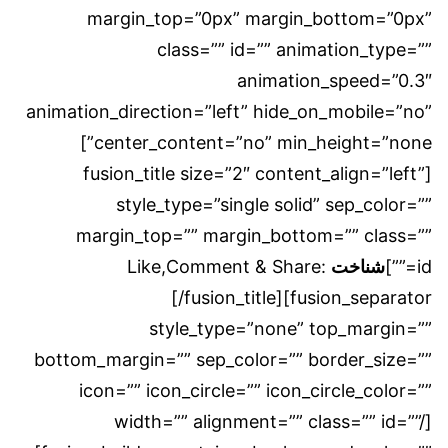
margin_top=”0px” margin_bottom=”0px”
class=”” id=”” animation_type=””
animation_speed=”0.3″
animation_direction=”left” hide_on_mobile=”no”
center_content=”no” min_height=”none”]
[fusion_title size=”2″ content_align=”left”
style_type=”single solid” sep_color=””
margin_top=”” margin_bottom=”” class=””
id=””]
شناخت
Like,Comment & Share:
[/fusion_title][fusion_separator
style_type=”none” top_margin=””
bottom_margin=”” sep_color=”” border_size=””
icon=”” icon_circle=”” icon_circle_color=””
width=”” alignment=”” class=”” id=””/]