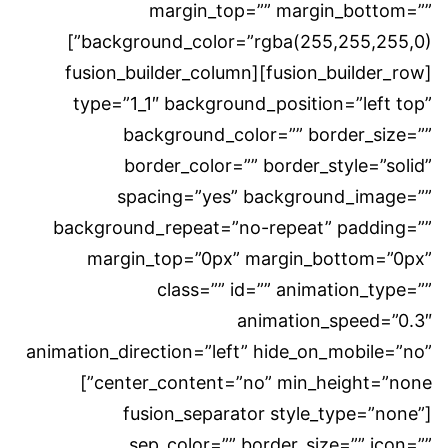
margin_top=”” margin_bottom=””
background_color=”rgba(255,255,255,0)”]
[fusion_builder_row][fusion_builder_column
type=”1_1″ background_position=”left top”
background_color=”” border_size=””
border_color=”” border_style=”solid”
spacing=”yes” background_image=””
background_repeat=”no-repeat” padding=””
margin_top=”0px” margin_bottom=”0px”
class=”” id=”” animation_type=””
animation_speed=”0.3″
animation_direction=”left” hide_on_mobile=”no”
center_content=”no” min_height=”none”]
[fusion_separator style_type=”none”
sep_color=”” border_size=”” icon=””