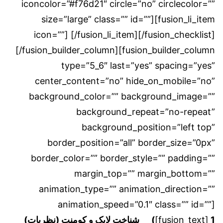
iconcolor=”#f76d21″ circle=”no” circlecolor=””
size=”large” class=”” id=””][fusion_li_item
icon=””] [/fusion_li_item][/fusion_checklist]
[/fusion_builder_column][fusion_builder_column
type=”5_6″ last=”yes” spacing=”yes”
center_content=”no” hide_on_mobile=”no”
background_color=”” background_image=””
background_repeat=”no-repeat”
background_position=”left top”
border_position=”all” border_size=”0px”
border_color=”” border_style=”” padding=””
margin_top=”” margin_bottom=””
animation_type=”” animation_direction=””
animation_speed=”0.1″ class=”” id=””]
1) شناخت لایک و کومنت (نظریات)
[fusion_text]