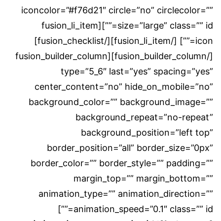
iconcolor=”#f76d21″ circle=”no” circlecolor=””
size=”large” class=”” id=””][fusion_li_item
icon=””] [/fusion_li_item][/fusion_checklist]
[/fusion_builder_column][fusion_builder_column
type=”5_6″ last=”yes” spacing=”yes”
center_content=”no” hide_on_mobile=”no”
background_color=”” background_image=””
background_repeat=”no-repeat”
background_position=”left top”
border_position=”all” border_size=”0px”
border_color=”” border_style=”” padding=””
margin_top=”” margin_bottom=””
animation_type=”” animation_direction=””
animation_speed=”0.1″ class=”” id=””]