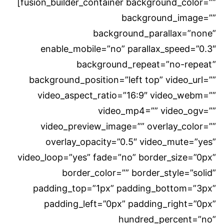
[fusion_builder_container background_color=””
background_image=””
background_parallax=”none”
enable_mobile=”no” parallax_speed=”0.3″
background_repeat=”no-repeat”
background_position=”left top” video_url=””
video_aspect_ratio=”16:9″ video_webm=””
video_mp4=”” video_ogv=””
video_preview_image=”” overlay_color=””
overlay_opacity=”0.5″ video_mute=”yes”
video_loop=”yes” fade=”no” border_size=”0px”
border_color=”” border_style=”solid”
padding_top=”1px” padding_bottom=”3px”
padding_left=”0px” padding_right=”0px”
hundred_percent=”no”