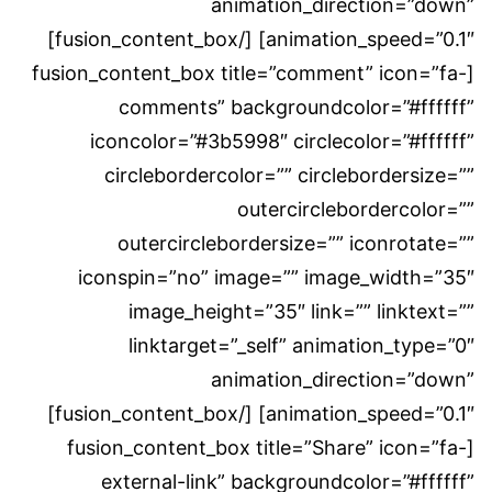
animation_direction=”down”
animation_speed=”0.1″] [/fusion_content_box]
[fusion_content_box title=”comment” icon=”fa-
comments” backgroundcolor=”#ffffff”
iconcolor=”#3b5998″ circlecolor=”#ffffff”
circlebordercolor=”” circlebordersize=””
outercirclebordercolor=””
outercirclebordersize=”” iconrotate=””
iconspin=”no” image=”” image_width=”35″
image_height=”35″ link=”” linktext=””
linktarget=”_self” animation_type=”0″
animation_direction=”down”
animation_speed=”0.1″] [/fusion_content_box]
[fusion_content_box title=”Share” icon=”fa-
external-link” backgroundcolor=”#ffffff”