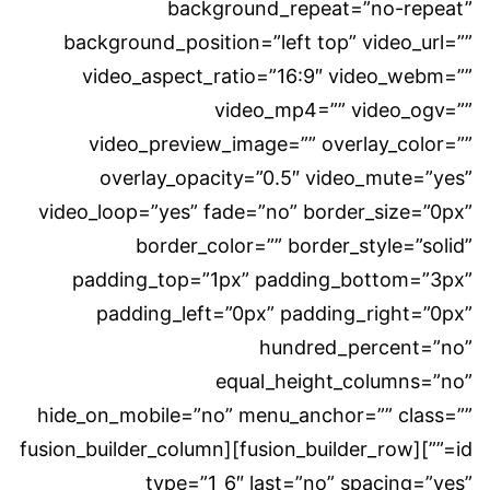
background_repeat=”no-repeat”
background_position=”left top” video_url=””
video_aspect_ratio=”16:9″ video_webm=””
video_mp4=”” video_ogv=””
video_preview_image=”” overlay_color=””
overlay_opacity=”0.5″ video_mute=”yes”
video_loop=”yes” fade=”no” border_size=”0px”
border_color=”” border_style=”solid”
padding_top=”1px” padding_bottom=”3px”
padding_left=”0px” padding_right=”0px”
hundred_percent=”no”
equal_height_columns=”no”
hide_on_mobile=”no” menu_anchor=”” class=””
id=””][fusion_builder_row][fusion_builder_column
type=”1_6″ last=”no” spacing=”yes”