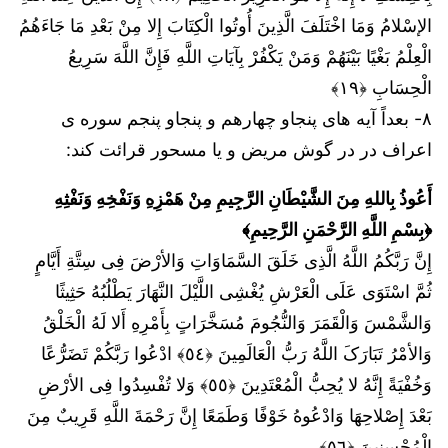
الإسْلامُ وَمَا اخْتَلَفَ الَّذِینَ أُوتُوا الْکِتَابَ إِلا مِنْ بَعْدِ مَا جَاءَهُمُ
الْعِلْمُ بَغْیًا بَیْنَهُمْ وَمَنْ یَکْفُرْ بِآیَاتِ اللَّهِ فَإِنَّ اللَّهَ سَرِیعُ
الْحِسَابِ ﴿١٩﴾
۸- بعداً آیه های پنجاو چهارهم و پنجاو پنجم سوره ی
اعراف در در گوش مریض و یا مسحور قرائت کند:
أَعُوذُ بِاللهِ مِنَ الشَّيْطَانِ الرَّجِيمِ مِنْ هَمْزِهِ وَنَفْخِهِ وَنَفْثِهِ
﴿بِسْمِ اللَّهِ الرَّحْمَنِ الرَّحِيمِ﴾
إِنَّ رَبَّکُمُ اللَّهُ الَّذِی خَلَقَ السَّمَاوَاتِ وَالأرْضَ فِی سِتَّةِ أَیَّامٍ
ثُمَّ اسْتَوَى عَلَى الْعَرْشِ یُغْشِی اللَّیْلَ النَّهَارَ یَطْلُبُهُ حَثِیثًا
وَالشَّمْسَ وَالْقَمَرَ وَالنُّجُومَ مُسَخَّرَاتٍ بِأَمْرِهِ أَلا لَهُ الْخَلْقُ
وَالأمْرُ تَبَارَکَ اللَّهُ رَبُّ الْعَالَمِینَ ﴿٥٤﴾ ادْعُوا رَبَّکُمْ تَضَرُّعًا
وَخُفْیَةً إِنَّهُ لا یُحِبُّ الْمُعْتَدِینَ ﴿٥٥﴾ وَلا تُفْسِدُوا فِی الأرْضِ
بَعْدَ إِصْلاحِهَا وَادْعُوهُ خَوْفًا وَطَمَعًا إِنَّ رَحْمَةَ اللَّهِ قَرِیبٌ مِنَ
الْمُحْسِنِینَ ﴿٥٦﴾