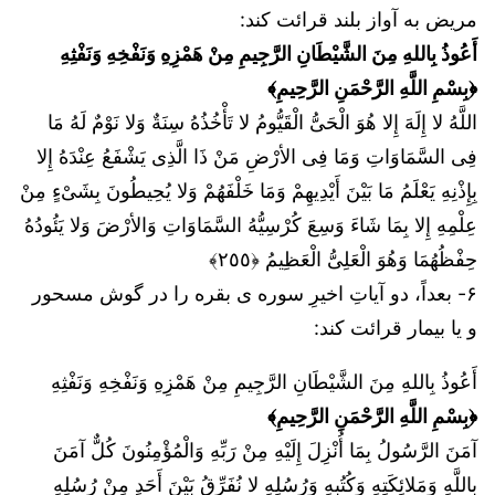
مریض به آواز بلند قرائت کند:
أَعُوذُ بِاللهِ مِنَ الشَّيْطَانِ الرَّجِيمِ مِنْ هَمْزِهِ وَنَفْخِهِ وَنَفْثِهِ
﴿بِسْمِ اللَّهِ الرَّحْمَنِ الرَّحِيمِ﴾
اللَّهُ لا إِلَهَ إِلا هُوَ الْحَیُّ الْقَیُّومُ لا تَأْخُذُهُ سِنَةٌ وَلا نَوْمٌ لَهُ مَا
فِی السَّمَاوَاتِ وَمَا فِی الأرْضِ مَنْ ذَا الَّذِی یَشْفَعُ عِنْدَهُ إِلا
بِإِذْنِهِ یَعْلَمُ مَا بَیْنَ أَیْدِیهِمْ وَمَا خَلْفَهُمْ وَلا یُحِیطُونَ بِشَیْءٍ مِنْ
عِلْمِهِ إِلا بِمَا شَاءَ وَسِعَ کُرْسِیُّهُ السَّمَاوَاتِ وَالأرْضَ وَلا یَئُودُهُ
حِفْظُهُمَا وَهُوَ الْعَلِیُّ الْعَظِیمُ ﴿٢٥٥﴾
۶- بعداً، دو آیاتِ اخیرِ سوره ی بقره را در گوش مسحور
و یا بیمار قرائت کند:
أَعُوذُ بِاللهِ مِنَ الشَّيْطَانِ الرَّجِيمِ مِنْ هَمْزِهِ وَنَفْخِهِ وَنَفْثِهِ
﴿بِسْمِ اللَّهِ الرَّحْمَنِ الرَّحِيمِ﴾
آمَنَ الرَّسُولُ بِمَا أُنْزِلَ إِلَیْهِ مِنْ رَبِّهِ وَالْمُؤْمِنُونَ کُلٌّ آمَنَ
بِاللَّهِ وَمَلائِکَتِهِ وَکُتُبِهِ وَرُسُلِهِ لا نُفَرِّقُ بَیْنَ أَحَدٍ مِنْ رُسُلِهِ