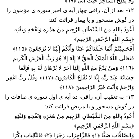
وَلا یُفْلِحُ السَّاحِرُ حَیْثُ أَتَى ﴿٦٩﴾
۱۲- بعد از آن، راقی چهار آیه ی اخیر سوره ی مؤمنون را
در گوش مسحور و یا بیمار قرائت کند:
أَعُوذُ بِاللهِ مِنَ الشَّيْطَانِ الرَّجِيمِ مِنْ هَمْزِهِ وَنَفْخِهِ وَنَفْثِهِ
﴿بِسْمِ اللَّهِ الرَّحْمَنِ الرَّحِيمِ﴾
أَفَحَسِبْتُمْ أَنَّمَا خَلَقْنَاکُمْ عَبَثًا وَأَنَّکُمْ إِلَیْنَا لا تُرْجَعُونَ ﴿١١٥﴾
فَتَعَالَى اللَّهُ الْمَلِکُ الْحَقُّ لا إِلَهَ إِلا هُوَ رَبُّ الْعَرْشِ الْکَرِیمِ
﴿١١٦﴾ وَمَنْ یَدْعُ مَعَ اللَّهِ إِلَهًا آخَرَ لا بُرْهَانَ لَهُ بِهِ فَإِنَّمَا
حِسَابُهُ عِنْدَ رَبِّهِ إِنَّهُ لا یُفْلِحُ الْکَافِرُونَ ﴿١١٧﴾ وَقُلْ رَبِّ اغْفِرْ
وَارْحَمْ وَأَنْتَ خَیْرُ الرَّاحِمِینَ ﴿١١٨﴾
۱۳- به تعقیب آن، راقی، ده آیه ی اول سوره ی صافات را
در گوش مسحور و یا مریض قرائت کند:
أَعُوذُ بِاللهِ مِنَ الشَّيْطَانِ الرَّجِيمِ مِنْ هَمْزِهِ وَنَفْخِهِ وَنَفْثِهِ
﴿بِسْمِ اللَّهِ الرَّحْمَنِ الرَّحِيمِ﴾
وَالصَّافَّاتِ صَفًّا ﴿١﴾ فَالزَّاجِرَاتِ زَجْرًا ﴿٢﴾ فَالتَّالِیَاتِ ذِکْرًا