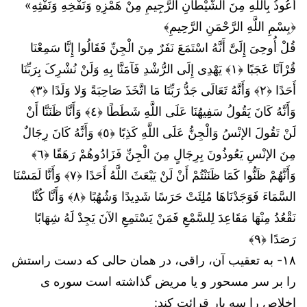
أَعُوذُ بِاللهِ مِنَ الشَّيْطَانِ الرَّجِيمِ مِنْ هَمْزِهِ وَنَفْخِهِ وَنَفْثِهِ»
﴿بِسْمِ اللَّهِ الرَّحْمَنِ الرَّحِيمِ﴾
قُلْ أُوحِیَ إِلَیَّ أَنَّهُ اسْتَمَعَ نَفَرٌ مِنَ الْجِنِّ فَقَالُوا إِنَّا سَمِعْنَا
قُرْآنًا عَجَبًا ﴿١﴾ یَهْدِی إِلَى الرُّشْدِ فَآمَنَّا بِهِ وَلَنْ نُشْرِکَ بِرَبِّنَا
أَحَدًا ﴿٢﴾ وَأَنَّهُ تَعَالَى جَدُّ رَبِّنَا مَا اتَّخَذَ صَاحِبَةً وَلا وَلَدًا ﴿٣﴾
وَأَنَّهُ کَانَ یَقُولُ سَفِیهُنَا عَلَى اللَّهِ شَطَطًا ﴿٤﴾ وَأَنَّا ظَنَنَّا أَنْ
لَنْ تَقُولَ الإنْسُ وَالْجِنُّ عَلَى اللَّهِ کَذِبًا ﴿٥﴾ وَأَنَّهُ کَانَ رِجَالٌ
مِنَ الإنْسِ یَعُوذُونَ بِرِجَالٍ مِنَ الْجِنِّ فَزَادُوهُمْ رَهَقًا ﴿٦﴾
وَأَنَّهُمْ ظَنُّوا کَمَا ظَنَنْتُمْ أَنْ لَنْ یَبْعَثَ اللَّهُ أَحَدًا ﴿٧﴾ وَأَنَّا لَمَسْنَا
السَّمَاءَ فَوَجَدْنَاهَا مُلِئَتْ حَرَسًا شَدِیدًا وَشُهُبًا ﴿٨﴾ وَأَنَّا کُنَّا
نَقْعُدُ مِنْهَا مَقَاعِدَ لِلسَّمْعِ فَمَنْ یَسْتَمِعِ الآنَ یَجِدْ لَهُ شِهَابًا
رَصَدًا ﴿٩﴾
۱۸- به تعقیب آن، راقی، در همان حالی که دست راستش
را بر سر مسحور و یا مریض گذاشته است سوره ی
اخلاص را سه بار قرائت کند: