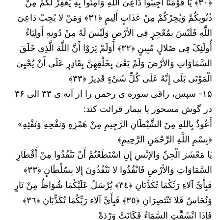
﴿٣٠﴾ یَا قَوْمَنَا أَجِیبُوا دَاعِیَ اللَّهِ وَآمِنُوا بِهِ یَغْفِرْ لَکُمْ مِنْ
ذُنُوبِکُمْ وَیُجِرْکُمْ مِنْ عَذَابٍ أَلِیمٍ ﴿٣١﴾ وَمَنْ لا یُجِبْ دَاعِیَ
اللَّهِ فَلَیْسَ بِمُعْجِزٍ فِی الأرْضِ وَلَیْسَ لَهُ مِنْ دُونِهِ أَولِیَاءُ
أُولَئِکَ فِی ضَلالٍ مُبِینٍ ﴿٣٢﴾ أَوَلَمْ یَرَوْا أَنَّ اللَّهَ الَّذِی خَلَقَ
السَّمَاوَاتِ وَالأرْضَ وَلَمْ یَعْیَ بِخَلْقِهِنَّ بِقَادِرٍ عَلَى أَنْ یُحْیِیَ
الْمَوْتَى بَلَى إِنَّهُ عَلَى کُلِّ شَیْءٍ قَدِیرٌ ﴿٣٣﴾
۱۵- سپس، راقی سوره ی رحمن را از آیه ی ۳۳ الی ۳۶
در گوش مسحور یا بیمار قرائت کند:
أَعُوذُ بِاللهِ مِنَ الشَّيْطَانِ الرَّجِيمِ مِنْ هَمْزِهِ وَنَفْخِهِ وَنَفْثِهِ»
﴿بِسْمِ اللَّهِ الرَّحْمَنِ الرَّحِيمِ﴾
یَا مَعْشَرَ الْجِنِّ وَالإنْسِ إِنِ اسْتَطَعْتُمْ أَنْ تَنْفُذُوا مِنْ أَقْطَارِ
السَّمَاوَاتِ وَالأرْضِ فَانْفُذُوا لا تَنْفُذُونَ إِلا بِسُلْطَانٍ ﴿٣٣﴾
فَبِأَیِّ آلاءِ رَبِّکُمَا تُکَذِّبَانِ ﴿٣٤﴾ یُرْسَلُ عَلَیْکُمَا شُوَاظٌ مِنْ نَارٍ
وَنُحَاسٌ فَلا تَنْتَصِرَانِ ﴿٣٥﴾ فَبِأَیِّ آلاءِ رَبِّکُمَا تُکَذِّبَانِ ﴿٣٦﴾
فَإِذَا انْشَقَّتِ السَّمَاءُ فَکَانَتْ وَرْدَةً