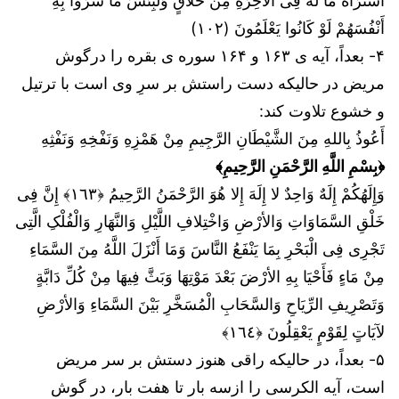
اشْتَرَاهُ مَا لَهُ فِی الآخِرَةِ مِنْ خَلاقٍ وَلَبِئْسَ مَا شَرَوْا بِهِ
أَنْفُسَهُمْ لَوْ کَانُوا یَعْلَمُونَ (۱۰۲)
۴- بعداً، آیه ی ۱۶۳ و ۱۶۴ سوره ی بقره را درگوش
مریض در حالیکه دست راستش بر سرِ وی است با ترتیل
و خشوع تلاوت کند:
أَعُوذُ بِاللهِ مِنَ الشَّيْطَانِ الرَّجِيمِ مِنْ هَمْزِهِ وَنَفْخِهِ وَنَفْثِهِ
﴿بِسْمِ اللَّهِ الرَّحْمَنِ الرَّحِيمِ﴾
وَإِلَهُکُمْ إِلَهٌ وَاحِدٌ لا إِلَهَ إِلا هُوَ الرَّحْمَنُ الرَّحِیمُ ﴿١٦٣﴾ إِنَّ فِی
خَلْقِ السَّمَاوَاتِ وَالأرْضِ وَاخْتِلافِ اللَّیْلِ وَالنَّهَارِ وَالْفُلْکِ الَّتِی
تَجْرِی فِی الْبَحْرِ بِمَا یَنْفَعُ النَّاسَ وَمَا أَنْزَلَ اللَّهُ مِنَ السَّمَاءِ
مِنْ مَاءٍ فَأَحْیَا بِهِ الأرْضَ بَعْدَ مَوْتِهَا وَبَثَّ فِیهَا مِنْ کُلِّ دَابَّةٍ
وَتَصْرِیفِ الرِّیَاحِ وَالسَّحَابِ الْمُسَخَّرِ بَیْنَ السَّمَاءِ وَالأرْضِ
لآیَاتٍ لِقَوْمٍ یَعْقِلُونَ ﴿١٦٤﴾
۵- بعداً، در حالیکه راقی هنوز دستش بر سر مریض
است، آیه الکرسی را ازسه بار تا هفت بار، در گوش