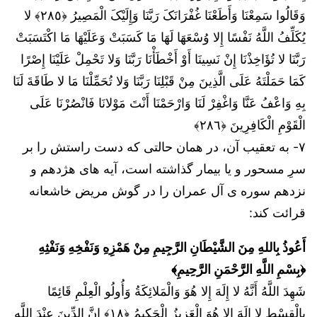
وَقَالُوا سَمِعْنَا وَأَطَعْنَا غُفْرَانَکَ رَبَّنَا وَإِلَیْکَ الْمَصِیرُ ﴿٢٨٥﴾ لا
یُکَلِّفُ اللَّهُ نَفْسًا إِلا وُسْعَهَا لَهَا مَا کَسَبَتْ وَعَلَیْهَا مَا اکْتَسَبَتْ
رَبَّنَا لا تُؤَاخِذْنَا إِنْ نَسِینَا أَوْ أَخْطَأْنَا رَبَّنَا وَلا تَحْمِلْ عَلَیْنَا إِصْرًا
کَمَا حَمَلْتَهُ عَلَى الَّذِینَ مِنْ قَبْلِنَا رَبَّنَا وَلا تُحَمِّلْنَا مَا لا طَاقَةَ لَنَا
بِهِ وَاعْفُ عَنَّا وَاغْفِرْ لَنَا وَارْحَمْنَا أَنْتَ مَوْلانَا فَانْصُرْنَا عَلَى
الْقَوْمِ الْکَافِرِینَ ﴿٢٨٦﴾
۷- به تعقیب آن، در همان حالتی که دست راستش را بر
سرِ مسحور و یا بیمار گذاشته است، آیه های هژدهم و
نزدهم سوره ی آل عمران را در گوش مریض خاشعانه
قرائت کند:
أَعُوذُ بِاللهِ مِنَ الشَّيْطَانِ الرَّجِيمِ مِنْ هَمْزِهِ وَنَفْخِهِ وَنَفْثِهِ
﴿بِسْمِ اللَّهِ الرَّحْمَنِ الرَّحِيمِ﴾
شَهِدَ اللَّهُ أَنَّهُ لا إِلَهَ إِلا هُوَ وَالْمَلائِکَةُ وَأُولُو الْعِلْمِ قَائِمًا
بِالْقِسْطِ لا إِلَهَ إِلا هُوَ الْعَزِیزُ الْحَکِیمُ ﴿١٨﴾ إِنَّ الدِّینَ عِنْدَ اللَّهِ