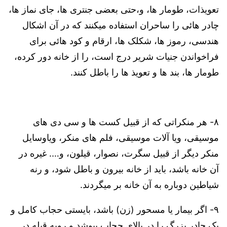
تعویذات، طومار ها، و،حتی بعضی جنتری ها، جای نماز ها،
چادر هائی را ساحران استفاده میکنند که در آن اشکال
هندسی، رموز ها، شکلک ها، ارقام و کود هائی برای
فراخواندن جنیات شریر درج است، را از خانه دور کرده،
طومار ها، بند ها و تعویذ ها را باطل کنند.
۸- هر منکراتی که از قبیل کست ها و سی دی های
موسیقی، ویا آلات موسیقی، فلم های منکر، ویاوسایل
منکر دیگر از قبیل سگرت، نصوار، قیلون، و…. غیره در
آن خانه باشد، باید از خانه بیرون و باطل شود، و رنه
شیاطین دوباره به آن خانه بر میگردند.
۹- اگر بیمار یا مسحور (زن) باشد، بایستی حجاب کامل و
یک چادر بزرگ را در بالای حجاب بپوشد و روبه قبله در