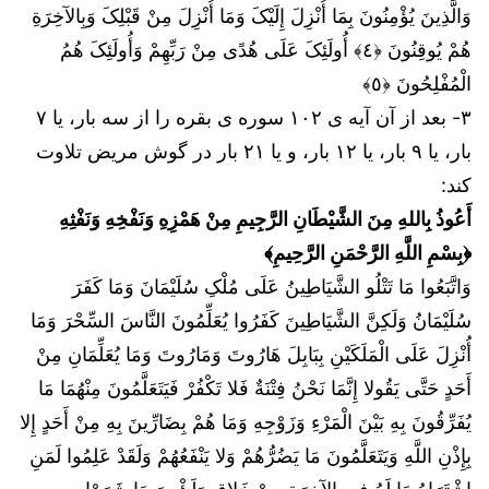
وَالَّذِینَ یُؤْمِنُونَ بِمَا أُنْزِلَ إِلَیْکَ وَمَا أُنْزِلَ مِنْ قَبْلِکَ وَبِالآخِرَةِ
هُمْ یُوقِنُونَ ﴿٤﴾ أُولَئِکَ عَلَى هُدًى مِنْ رَبِّهِمْ وَأُولَئِکَ هُمُ
الْمُفْلِحُونَ ﴿٥﴾
۳- بعد از آن آیه ی ۱۰۲ سوره ی بقره را از سه بار، یا ۷
بار، یا ۹ بار، یا ۱۲ بار، و یا ۲۱ بار در گوش مریض تلاوت
کند:
أَعُوذُ بِاللهِ مِنَ الشَّيْطَانِ الرَّجِيمِ مِنْ هَمْزِهِ وَنَفْخِهِ وَنَفْثِهِ
﴿بِسْمِ اللَّهِ الرَّحْمَنِ الرَّحِيمِ﴾
وَاتَّبَعُوا مَا تَتْلُو الشَّیَاطِینُ عَلَى مُلْکِ سُلَیْمَانَ وَمَا کَفَرَ
سُلَیْمَانُ وَلَکِنَّ الشَّیَاطِینَ کَفَرُوا یُعَلِّمُونَ النَّاسَ السِّحْرَ وَمَا
أُنْزِلَ عَلَى الْمَلَکَیْنِ بِبَابِلَ هَارُوتَ وَمَارُوتَ وَمَا یُعَلِّمَانِ مِنْ
أَحَدٍ حَتَّى یَقُولا إِنَّمَا نَحْنُ فِتْنَةٌ فَلا تَکْفُرْ فَیَتَعَلَّمُونَ مِنْهُمَا مَا
یُفَرِّقُونَ بِهِ بَیْنَ الْمَرْءِ وَزَوْجِهِ وَمَا هُمْ بِضَارِّینَ بِهِ مِنْ أَحَدٍ إِلا
بِإِذْنِ اللَّهِ وَیَتَعَلَّمُونَ مَا یَضُرُّهُمْ وَلا یَنْفَعُهُمْ وَلَقَدْ عَلِمُوا لَمَنِ