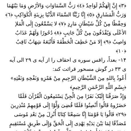
﴿٣﴾ إِنَّ إِلَهَکُمْ لَوَاحِدٌ ﴿٤﴾ رَبُّ السَّمَاوَاتِ وَالأرْضِ وَمَا بَیْنَهُمَا
وَرَبُّ الْمَشَارِقِ ﴿٥﴾ إِنَّا زَیَّنَّا السَّمَاءَ الدُّنْیَا بِزِینَةٍ الْکَوَاکِبِ ﴿٦﴾
وَحِفْظًا مِنْ کُلِّ شَیْطَانٍ مَارِدٍ ﴿٧﴾ لا یَسَّمَّعُونَ إِلَى الْمَلإ
الأعْلَى وَیُقْذَفُونَ مِنْ کُلِّ جَانِبٍ ﴿٨﴾ دُحُورًا وَلَهُمْ عَذَابٌ
وَاصِبٌ ﴿٩﴾ إِلا مَنْ خَطِفَ الْخَطْفَةَ فَأَتْبَعَهُ شِهَابٌ ثَاقِبٌ
﴿١٠﴾
۱۴- بعداً، راقس سوره ی احقاف را از آیه ی ۲۹ الی آیه
ی ۳۳ در گوش مسحور قرائت کند:
أَعُوذُ بِاللهِ مِنَ الشَّيْطَانِ الرَّجِيمِ مِنْ هَمْزِهِ وَنَفْخِهِ وَنَفْثِهِ»
﴿بِسْمِ اللَّهِ الرَّحْمَنِ الرَّحِيمِ﴾
وَإِذْ صَرَفْنَا إِلَیْکَ نَفَرًا مِنَ الْجِنِّ یَسْتَمِعُونَ الْقُرْآنَ فَلَمَّا
حَضَرُوهُ قَالُوا أَنْصِتُوا فَلَمَّا قُضِیَ وَلَّوْا إِلَى قَوْمِهِمْ مُنْذِرِینَ
﴿٢٩﴾ قَالُوا یَا قَوْمَنَا إِنَّا سَمِعْنَا کِتَابًا أُنْزِلَ مِنْ بَعْدِ مُوسَى
مُصَدِّقًا لِمَا بَیْنَ یَدَیْهِ یَهْدِی إِلَى الْحَقِّ وَإِلَى طَرِیقٍ مُسْتَقِیمٍ