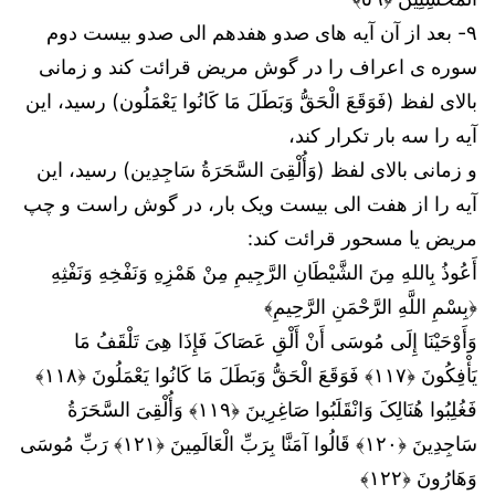
۹- بعد از آن آیه های صدو هفدهم الی صدو بیست دوم
سوره ی اعراف را در گوش مریض قرائت کند و زمانی
بالای لفظ (فَوَقَعَ الْحَقُّ وَبَطَلَ مَا کَانُوا یَعْمَلُون) رسید، این
آیه را سه بار تکرار کند،
و زمانی بالای لفظ (وَأُلْقِیَ السَّحَرَةُ سَاجِدِین) رسید، این
آیه را از هفت الی بیست ویک بار، در گوش راست و چپ
مریض یا مسحور قرائت کند:
أَعُوذُ بِاللهِ مِنَ الشَّيْطَانِ الرَّجِيمِ مِنْ هَمْزِهِ وَنَفْخِهِ وَنَفْثِهِ
﴿بِسْمِ اللَّهِ الرَّحْمَنِ الرَّحِيمِ﴾
وَأَوْحَیْنَا إِلَى مُوسَى أَنْ أَلْقِ عَصَاکَ فَإِذَا هِیَ تَلْقَفُ مَا
یَأْفِکُونَ ﴿١١٧﴾ فَوَقَعَ الْحَقُّ وَبَطَلَ مَا کَانُوا یَعْمَلُونَ ﴿١١٨﴾
فَغُلِبُوا هُنَالِکَ وَانْقَلَبُوا صَاغِرِینَ ﴿١١٩﴾ وَأُلْقِیَ السَّحَرَةُ
سَاجِدِینَ ﴿١٢٠﴾ قَالُوا آمَنَّا بِرَبِّ الْعَالَمِینَ ﴿١٢١﴾ رَبِّ مُوسَى
وَهَارُونَ ﴿١٢٢﴾