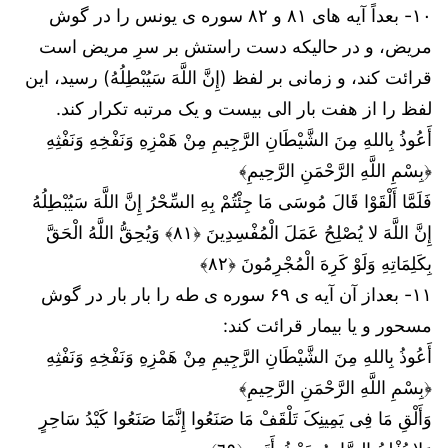
۱۰- بعداً آیه های ۸۱ و ۸۲ سوره ی یونس را در گوش
مریض، و در حالیکه دست راستش بر سرِ مریض است
قرائت کند، و زمانی بر لفظ (إِنَّ اللَّهَ سَیُبْطِلُهُ) رسید، این
لفظ را از هفت بار الی بیست و یک مرتبه تکرار کند.
أَعُوذُ بِاللهِ مِنَ الشَّيْطَانِ الرَّجِيمِ مِنْ هَمْزِهِ وَنَفْخِهِ وَنَفْثِهِ
﴿بِسْمِ اللَّهِ الرَّحْمَنِ الرَّحِيمِ﴾
فَلَمَّا أَلْقَوْا قَالَ مُوسَى مَا جِئْتُمْ بِهِ السِّحْرُ إِنَّ اللَّهَ سَیُبْطِلُهُ
إِنَّ اللَّهَ لا یُصْلِحُ عَمَلَ الْمُفْسِدِینَ ﴿٨١﴾ وَیُحِقُّ اللَّهُ الْحَقَّ
بِکَلِمَاتِهِ وَلَوْ کَرِهَ الْمُجْرِمُونَ ﴿٨٢﴾
۱۱- بعداز آن آیه ی ۶۹ سوره ی طه را بار بار در گوش
مسحور و یا بیمار قرائت کند:
أَعُوذُ بِاللهِ مِنَ الشَّيْطَانِ الرَّجِيمِ مِنْ هَمْزِهِ وَنَفْخِهِ وَنَفْثِهِ
﴿بِسْمِ اللَّهِ الرَّحْمَنِ الرَّحِيمِ﴾
وَأَلْقِ مَا فِی یَمِینِکَ تَلْقَفْ مَا صَنَعُوا إِنَّمَا صَنَعُوا کَیْدُ سَاحِرٍ