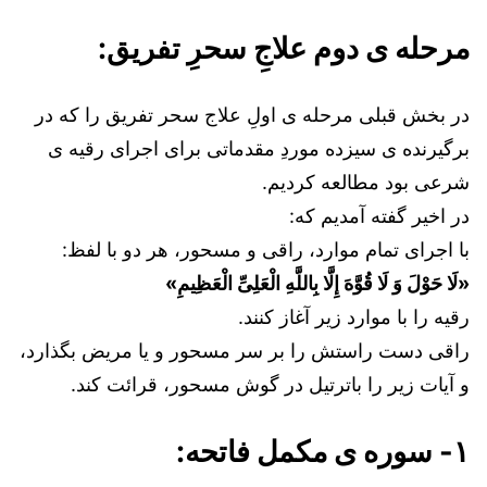
مرحله ی دوم علاجِ سحرِ تفریق:
در بخش قبلی مرحله ی اولِ علاج سحر تفریق را که در
برگیرنده ی سیزده موردِ مقدماتی برای اجرای رقیه ی
شرعی بود مطالعه کردیم.
در اخیر گفته آمدیم که:
با اجرای تمام موارد، راقی و مسحور، هر دو با لفظ:
«لَا حَوْلَ وَ لَا قُوَّهَ إِلَّا بِاللَّهِ الْعَلِیِّ الْعَظِیمِ»
رقیه را با موارد زیر آغاز کنند.
راقی دست راستش را بر سر مسحور و یا مریض بگذارد،
و آیات زیر را باترتیل در گوش مسحور، قرائت کند.
۱- سوره ی مکمل فاتحه: