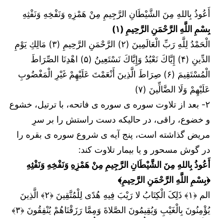
أَعُوذُ بِاللهِ مِنَ الشَّيْطَانِ الرَّجِيمِ مِنْ هَمْزِهِ وَنَفْخِهِ وَنَفْثِهِ
بِسْمِ اللَّهِ الرَّحْمَنِ الرَّحِيمِ (۱)
الْحَمْدُ لِلَّهِ رَبِّ الْعَالَمِينَ (۲) الرَّحْمَنِ الرَّحِيمِ (۳) مَالِكِ يَوْمِ
الدِّينِ (۴) إِيَّاكَ نَعْبُدُ وَإِيَّاكَ نَسْتَعِينُ (۵) اهْدِنَا الصِّرَاطَ
الْمُسْتَقِيمَ (۶) صِرَاطَ الَّذِينَ أَنْعَمْتَ عَلَيْهِمْ غَيْرِ الْمَغْضُوبِ
عَلَيْهِمْ وَلَا الضَّالِّينَ (۷)
۲- بعد از تلاوت سوره ی سوره ی فاتحه، با ترتیل، خشوع
و خضوع، راقی، در حالیکه دست راستش را بر سرِ
مریض گذاشته است، پنج آیه ی شروع سوره ی بقره را
در گوش مسحور و یا بیمار تلاوت کند:
أَعُوذُ بِاللهِ مِنَ الشَّيْطَانِ الرَّجِيمِ مِنْ هَمْزِهِ وَنَفْخِهِ وَنَفْثِهِ
﴿بِسْمِ اللَّهِ الرَّحْمَنِ الرَّحِيمِ﴾
الم ﴿١﴾ ذَلِکَ الْکِتَابُ لا رَیْبَ فِیهِ هُدًى لِلْمُتَّقِینَ ﴿٢﴾ الَّذِینَ
یُؤْمِنُونَ بِالْغَیْبِ وَیُقِیمُونَ الصَّلاةَ وَمِمَّا رَزَقْنَاهُمْ یُنْفِقُونَ ﴿٣﴾