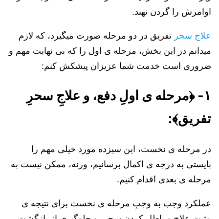
اوامرش را گردن نهند.
علاج سحر
تفریق در دو مرحله صورت میگیرد، که لازم
میدانم در این بخش، مرحله ی اول را که بی نهایت مهم و
ضروری است خدمت شما عزیزان پیشکش کنم:
۱- ﴿مرحله ی اولِ دفع، و علاجِ سحرِ
تفریق﴾:
در مرحله ی نخست، این سیزده مورد خیلی مهم را
بایستی به درجه ی اکمال برسانیم، ورنه، ممکن نیست به
مرحله ی بعدی اقدام کنیم.
عملکرد وجب به وجبِ مرحله ی نخست برای نتیجه ی
مثبتِ علاج و باطل کردن سحر، و جلوگیری از بازگشتِ