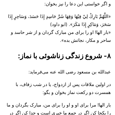
و اگر خواستی این دعا را نیز بخوان:
«اللَّهُمَّ بَارِكْ لِيْ فِيْهَا وَقِهَا شَرَّ حَاسِدٍ إِذَا حَسَدَ، وَسَاحِرٍ ‌إِذَا
سَحَرَ، وَمَاكِرٍ إِذَا مَكَرَ». (ابو داود)
«بار الها! او را برای من مبارک گردان و از شر حاسد و
ساحر و مکار، نجاتش بده».
۸- شروع زندگی زناشوئی با نماز:
عبد‌الله بن مسعود رضی الله عنه می‌فرماید:
در اولین ملاقات پس از ازدواج، یا در شب زفاف، با
همسرت دو رکعت نماز بخوان و بگو:
بار الها! مرا برای او و او را برای من، مبارک بگردان و ما
را یکجا کن اگر در جمع ما خیری است و جدا کن اگر در