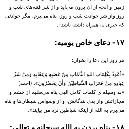
زمین و آنچه از آن برون می‌آید و از شر فتنه‌های شب و
روز واز شر حوادث شب و روز، پناه می‌برم، مگر حوادثی
که خیری به همراه داشته باشد».
۱۷- دعای خاص یومیه:
هر روز این دعا را بخوان:
«أعُوذُ بِكَلِمَاتِ اللهِ التَّامَّاتِ مِنْ غَضَبِهِ وَعِقَابِهِ وَمِنْ شَرِّ
عِبَادِهِ مِنْ هَمَزَاتِ الشَّيَاطِيْنَ وَأَنْ يَحْضُرُونَ». (احمد)
«به وسیله ی کلمات کامل الهی پناه می‌طلبم از خشم و
مجازاتش واز بدی بندگانش، و از وسواس شیطان‌ها و پناه
می‌برم به الله از اینکه شیاطین نزد من بیایند».
۱۸- پناه بردن به الله سبحانه و تعالی: