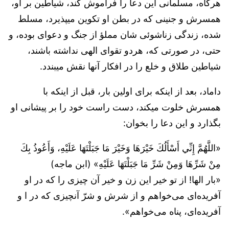
هرگاه، مسلمانی این دعا را فراموش کند، شیاطین بر او،
همسرش و جنینی که در بطن او تکوین میپذیرد، مسلط
شده، زندگی زناشوئی شان مملؤ از جنگ و دعوای بوده، و
حتی، در صورتی که، هردو تقوای الهی نداشته باشند،
شیاطین طلاق و خلع را در افکار آنها نقش میبندد.
داماد، بعد از اینکه برای اولین بار، قبل از اینکه با
همسرش خلوت میکند، دست راست خود را بر پیشانی او
بگذارد و این دعا را بخوان:
«اللَّهُمَّ إِنِّي أَسْأَلُكَ خَيْرَهَا وَخَيْرَ مَا جَبَلْتَهَا عَلَيْهِ، وَأَعُوذُ بِكَ
مِنْ شَرِّهَا وَمِنْ شَرِّ مَا جَبَلْتَهَا عَلَيْهِ» (ابن ماجه)
«بار الها! از تو خیر این زن و خیر آن چیزی را که در او
آفریده‌ای می‌خواهم و از شرش و شرّ آنچیزی که در ا و
آفریده‌ای، پناه می‌خواهم».