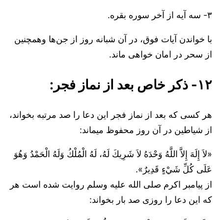
۳- سه آیه از آخر سوره بقره.
با خواندن آیات فوق، در آن شبانه روز از جن‌ها وهمچنین
از سحر در امان خواهی ماند.
۱۲- ذکر خاص بعد از نماز فجر:
هر کسی که بعد از نماز فجر این دعا را صد مرتبه بخواند،
از شیاطین در آن روز محفوظ میماند:
«لاَ إِلَهَ إِلاَّ اللَّهُ وَحْدَهُ لاَ شَرِيكَ لَهُ، لَهُ الْمُلْكُ وَلَهُ الْحَمْدُ وَهُوَ
عَلَى كُلِّ شَيْءٍ قَدِيرٌ».
از پیامبر اکرم صلی الله علیه وسلم روایت شده است هر
که این دعا را روزی صد بار بخواند: