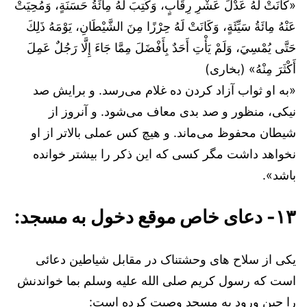
«كَانَتْ لَهُ عَدْلَ عَشْرِ رِقَابٍ، وَكُتِبَ لَهُ مِائَةُ حَسَنَةٍ، وَمُحِيَتْ
عَنْهُ مِائَةُ سَيِّئَةٍ، وَكَانَتْ لَهُ حِرْزًا مِنَ الشَّيْطَانِ، يَوْمَهُ ذَلِكَ
حَتَّى يُمْسِيَ، وَلَمْ يَأْتِ أَحَدٌ بِأَفْضَلَ مِمَّا جَاءَ إِلَّا رَجُلٌ عَمِلَ
أَكْثَرَ مِنْهُ» (بخاری)
«به او ثواب آزاد کردن ده غلام می‌رسد. و برایش صد
نیکی، منظور و صد بدی معاف می‌شود. و آنروز از
شیطان محفوظ می‌ماند. و هیچ کس عملی بالاتر از او
نخواهد داشت مگر کسی که این ذکر را بیشتر خوانده
باشد».
۱۳- دعای خاص موقع دخول به مسجد:
یکی از سلاح های وحشتناک در مقابل شیاطین دعائی
است که رسول کریم صلی الله علیه وسلم بما خواندنش
را حین ورود به مسجد وصیت کرده است: