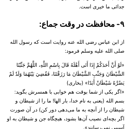
جدائی ما خیری است.
۹- محافظت در وقت جماع:
از ابن عباس رضی الله عنه روایت است که رسول الله
صلی الله علیه وسلم فرمود:
«لَوْ أَنَّ أَحَدَكُمْ إِذَا أَتَى أَهْلَهُ قَالَ بِاسْمِ اللَّهِ، اللَّهُمَّ جَنِّبْنَا
الشَّيْطَانَ وَجَنِّبِ الشَّيْطَانَ مَا رَزَقْتَنَا، فَقُضِيَ بَيْنَهُمَا وَلَدٌ لَمْ
يَضُرَّهُ شَيْطَانٌ أَبَدًا» (بخاری)
«اگر یکی از شما بوقت هم خوابی با همسرش بگوید:
بسم الله (یعنی به نام خدا، بار الها! ما را از شیطان و
شیطان را از آنچه به ما می‌دهی دور کن) در آن صورت
اگر بچه‌ای نصیب آن‌ها بشود،
هیچگاه جن و شیطان به او
آسیبی نمی‌رسانند
».