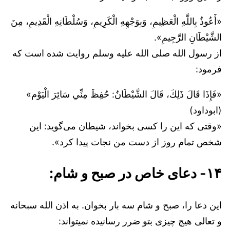
«أَعُوذُ بِاللَّهِ الْعَظِيمِ، وَبِوَجْهِهِ الْكَرِيمِ، وَسُلْطَانِهِ الْقَدِيمِ، مِنَ
الشَّيْطَانِ الرَّجِيمِ».
از رسول الله صلی الله علیه وسلم روایت شده است که
فرمود:
«فَإِذَا قَالَ ذَلِكَ، قَالَ الشَّيْطَانُ: حُفِظَ مِنِّي سَائِرَ الْيَوْم»
(ابوداود)
«وقتی که این را کسی بخواند، شیطان می‌گوید: این
شخص تمام روز از دست من نجات پیدا کرد».
۱۴- دعای خاص در صبح و شام:
این دعا را، صبح و شام سه بار بخوان. به اذن الله سبحانه
و تعالی هیچ چیزی بتو ضرر رسانیده نمیتواند: