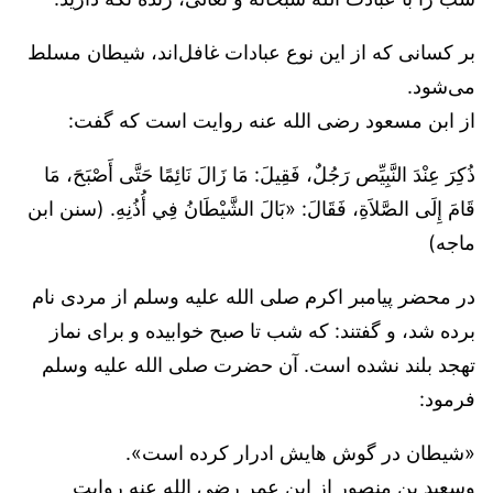
بر کسانی که از این نوع عبادات غافل‌اند، شیطان مسلط
می‌شود.
از ابن مسعود رضی الله عنه روایت است که گفت:
ذُكِرَ عِنْدَ النَّبِيِّص رَجُلٌ، فَقِيلَ: مَا زَالَ نَائِمًا حَتَّى أَصْبَحَ، مَا
قَامَ إِلَى الصَّلاَةِ، فَقَالَ: «بَالَ الشَّيْطَانُ فِي أُذُنِهِ. (سنن ابن
ماجه)
در محضر پیامبر اکرم صلی الله علیه وسلم از مردی نام
برده شد، و گفتند: که شب تا صبح خوابیده و برای نماز
تهجد بلند نشده است. آن حضرت صلی الله علیه وسلم
فرمود:
«شیطان در گوش هایش ادرار کرده است».
وسعید بن منصور از ابن عمر رضی الله عنه روایت