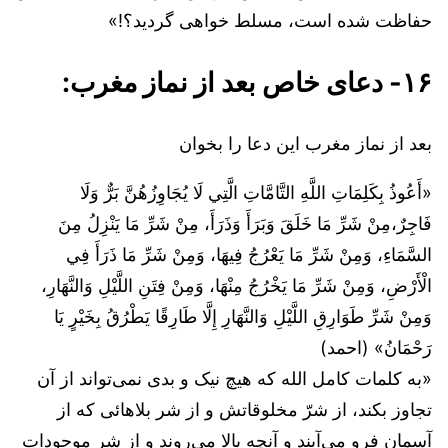
حفاظت شده است، مسلط خواهی گردید؟!»
۱۶- دعای خاص بعد از نماز مغرب:
بعد از نماز مغرب این دعا را بخوان
«‌أَعُوذُ بِكَلِمَاتِ اللَّهِ التَّامَّاتِ الَّتِي لَا يُجَاوِزُهُنَّ بَرٌّ وَلَا
فَاجِرٌ،مِنْ شَرِّ مَا خَلَقَ وَبَرَأَ وَذَرَأَ، مِنْ شَرِّ مَا يَنْزِلُ مِنَ
السَّمَاءِ، وَمِنْ شَرِّ مَا يَعْرُجُ فِيهَا، وَمِنْ شَرِّ مَا ذَرَأَ فِي
الْأَرْضِ، وَمِنْ شَرِّ مَا يَخْرُجُ مِنْهَا، وَمِنْ فِتَنِ اللَّيْلِ وَالنَّهَارِ،
وَمِنْ شَرِّ طَوَارِقِ اللَّيْلِ وَالنَّهَارِ إِلَّا طَارِقًا يَطْرُقُ بِخَيْرٍ يَا
رَحْمَانُ» (احمد)
«به کلمات کامل الله که هیچ نیک و بدی نمی‌تواند از آن
تجاوز بکند، از شرّ مخلوقاتش و از شر بلاهائی که از
آسمان فرو می‌آیند و آنچه بالا می‌روند و از شر موجودات