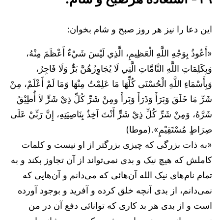
این دعا را نیز هر روز صبح و شام بخوان:
«أَعُوذُ بِوَجْهِ اللَّهِ الْعَظِيمِ، الَّذِي لَيْسَ شَيْءٌ أَعْظَمَ مِنْهُ،
وَبِكَلِمَاتِ اللَّهِ التَّامَّاتِ الَّتِي لَا يُجَاوِزُهُنَّ بَرٌّ وَلَا فَاجِرٌ،
وَبِأَسْمَاءِ اللَّهِ الْحُسْنَى كُلِّهَا مَا عَلِمْتُ مِنْهَا وَمَا لَمْ أَعْلَمْ، مِنْ
شَرِّ مَا خَلَقَ وَبَرَأَ وَذَرَأَ وَبَرأَ ومِنْ شَرِّ كُلِّ ذِيْ شَرٍّ لاَ أُطِيْقُ
شَرَّهُ، وَمِنْ شَرِّ كُلِّ ذِيْ شَرٍّ أَنْتَ آخِذٌ بِنَاصِيَتِهِ، إِنَّ رَبِّيْ عَلَى
صِرَاطٍ مُسْتَقِيْمٍ».(موطا)
«به ذات بزرگی که چیزی بزرگتر از او نیست و کلمات
کاملش که هیچ نیک و بدی نمی‌تواند از آن تجاوز بکند و به
تمام نام‌های نیک الله آن‌هائی که می‌دانم و آن‌هایی که
نمی‌دانم، از بدی آنچه خلق کرده و آفرید و بوجود آورده
است و از بدی هر بد کاری که توانائی دفع آن در من