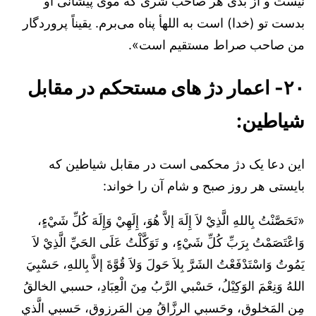
نیست و از بدی هر صاحب شری که موی پیشانی او
بدست تو (خدا) است به اللهأ پناه می‌برم. یقیناً پروردگار
من صاحب صراط مستقیم است».
۲۰- اعمار دژ های مستحکم در مقابل
شیاطین:
این دعا یک دژ محکمی است در مقابل شیاطین که
بایستی هر روز صبح و شام آن را خواند:
«تَحَصَّنْتُ بِاللهِ الَّذِيْ لاَ إِلَهَ إلاَّ هُوَ، إِلَهِيْ وَإِلَهَ كُلِّ شَيْءٍ،
وَاعْتَصَمْتُ بِرَبِّ كُلِّ شَيْءٍ، و تَوَكَّلْتُ عَلَى الحَيِّ الَّذِيْ لاَ
يَمُوتُ وَاسْتَدْفَعْتُ الشَرَّ بِلاَ حَولَ وَلاَ قُوَّةَ إلاَّ بِاللهِ، حَسْبِيَ
اللهُ وَنِعْمَ الوَكِيْلُ، حَسْبي الرَّبُ مِنَ الْعِبَادِ، حسبي الخالقُ
مِن المَخلوق، وحَسبي الرزَّاقُ مِن المَرزوقِ، حَسبي الَّذي