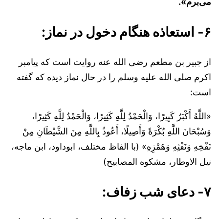
می‌برم».
۶- استعاذه هنگام دخول در نماز:
از جبیر بن مطعم رضی الله عنه روایت است که پیامبر
اکرم صلی الله علیه وسلم را در حال نماز دیده که گفته
است:
«اللَّهُ أَكْبَرُ كَبِيرًا، وَالْحَمْدُ لِلَّهِ كَثِيرًا، وَالْحَمْدُ لِلَّهِ كَثِيرًا،
وَسُبْحَانَ اللَّهِ بُكْرَةً وَأَصِيلًا، أَعُوذُ بِاللَّهِ مِنَ الشَّيْطَانِ مِنْ
نَفْخِهِ وَنَفْثِهِ وَهَمْزِهِ» (با الفاظ مختلف، ابوداود، ابن ماجه،
نیل الاوطار، مشکوه المصابیح)
۷- دعای شب زفاف: