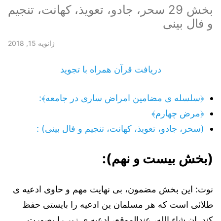
بخش 29 سحر، جادو، تعویذ، کهانت، تنجیم
و فال بینی
ژانویه 15, 2018
دریافت قرآن همراه با تجوید
﴿سلسله ی مضامین امراض ساری در جامعه﴾:
﴿مرض چهارم﴾
(سحر، جادو، تعویذ، کهانت، تنجیم و فال بینی) :
(بخش بیست و نهم):
نوت: این بخش مضمون، بی نهایت مهم و حاوی ادعیه ی
طلائی است که هر مسلمان ین ادعیه را بایستی حفظ
کند. ان شاء الله، عندالموقع، ادعیه ی زیر را بصورت