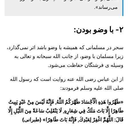
می‌رساند».
۲- با وضو بودن:
سحر در مسلمانی که همیشه با وضو باشد اثر نمی‌گذارد،
زیرا مسلمان با وضو، از جانب الله سبحانه و تعالی به
وسیله ی فرشتگان حفاظت می‌شود.
از ابن عباس رضی الله عنه روایت است که رسول الله
صلی الله علیه وسلم فرمودند:
«طَهِّرُوا هَذِهِ الْأَجْسَادَ طَهَّرَكُمُ اللَّهُ, فَإِنَّهُ لَيْسَ مِنْ عَبْدٍ يَبِيتُ
طَاهِرًا إِلَّا بَاتَ مَلَكٌ فِي شِعَارِهِ, لَا يَنْقَلِبُ سَاعَةً مِنَ اللَّيْلِ إِلَّا
قَالَ: اللَّهُمَّ اغْفِرْ لِعَبْدِكَ, فَإِنَّهُ بَاتَ طَاهِرًا» (طبرانی)