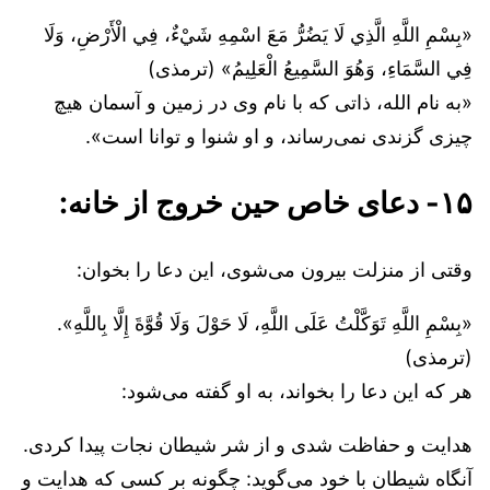
«بِسْمِ اللَّهِ الَّذِي لَا يَضُرُّ مَعَ اسْمِهِ شَيْءٌ، فِي الْأَرْضِ، وَلَا
فِي السَّمَاءِ، وَهُوَ السَّمِيعُ الْعَلِيمُ» (ترمذی)
«به نام الله، ذاتی که با نام وی در زمین و آسمان هیچ
چیزی گزندی نمی‌رساند، و او شنوا و توانا است».
۱۵- دعای خاص حین خروج از خانه:
وقتی از منزلت بیرون می‌شوی، این دعا را بخوان:
«بِسْمِ اللَّهِ تَوَكَّلْتُ عَلَى اللَّهِ، لَا حَوْلَ وَلَا قُوَّةَ إِلَّا بِاللَّهِ».
(ترمذی)
هر که این دعا را بخواند، به او گفته می‌شود:
هدایت و حفاظت شدی و از شر شیطان نجات پیدا کردی.
آنگاه شیطان با خود می‌گوید: چگونه بر کسی که هدایت و