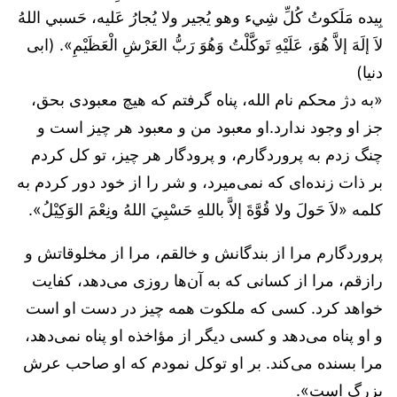
بِيده مَلَكوتُ كُلِّ شِيء وهو يُجير ولا يُجارُ عَليه، حَسبي اللهُ
لاَ إلَهَ إلاَّ هُوَ، عَلَيْهِ تَوكَّلْتُ وَهُوَ رَبُّ العَرْشِ الْعَظَيْمِ». (ابی
دنیا)
«به دژ محکم نام الله، پناه گرفتم که هیچ معبودی بحق،
جز او وجود ندارد.او معبود من و معبود هر چیز است و
چنگ زدم به پروردگارم، و پرودگار هر چیز، تو کل کردم
بر ذات زنده‌ای که نمی‌میرد، و شر را از خود دور کردم به
کلمه «لاَ حَولَ ولا قُوَّةَ إلاَّ باللهِ حَسْبِيَ اللهُ ونِعْمَ الوَكِيْلُ».
پروردگارم مرا از بندگانش و خالقم، مرا از مخلوقاتش و
رازقم، مرا از کسانی که به آن‌ها روزی می‌دهد، کفایت
خواهد کرد. کسی که ملکوت همه چیز در دست او است
و او پناه می‌دهد و کسی دیگر از مؤاخذه او پناه نمی‌دهد،
مرا بسنده می‌کند. بر او توکل نمودم که او صاحب عرش
بزرگ است».