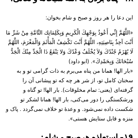
این دعا را هر روز و صبح و شام بخوان:
«اللَّهُمَّ إِنِّي أَعُوذُ بِوَجْهِكَ الْكَرِيمِ وَبِكَلِمَاتِك التَّامَّةِ مِنْ شَرِّ مَا
أَنْتَ آخِذٌ بِنَاصِيَتِهِ، اللَّهُمَّ أَنْتَ تَكْشِفُ الْمَأْثَمَ وَالْمَغْرَمَ، اللَّهُمَّ
لَا يُهْزَمُ جُنْدُكَ وَلاَ يُخْلَفُ وَعْدُكَ وَلا يَنْفَعُ ذَا الْجَدِّ مِنْكَ الْجَدُّ
سُبْحَانَكَ وَبِحَمْدِكَ». (ابو داود)
«بار الها! همانا من پناه می‌برم به ذات گرامی تو و به
سخنان کامل تو، از شر هر چه که تو پیشانی آن را
گرفته‌ای (یعنی: تمام مخلوقات). بار الها! تو گناه و
ورشکستگی را دور می‌کنی، بار الها! همانا لشکر تو
شکست داده نمی‌شود. و وعدۀ تو خلاف نمی‌گردد . پاک و
منزه و قابل ستایش هستی».
۱۹- استعاذه هرصبح و شام: