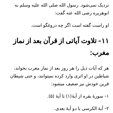
نزدیک نمی‌شود. رسول الله صلی الله علیه وسلم به
ابوهریره رضی الله عنه گفت:
او راست گفته است اگر چه دروغگو است.
۱۱- تلاوت آیاتی از قرآن بعد از نماز
مغرب:
هر که آیات ذیل را هر روز بعد از نماز مغرب بخواند،
شیاطین در او اثری وارد کرده نمیتوانند، و حتی شیطان
قرین خودش نیز ضعیف میشود:
۱- سورۀ بقره از آیۀ(۱) تا آیۀ (۵).
۲- آیۀ الکرسی با دو آیۀ بعدی.