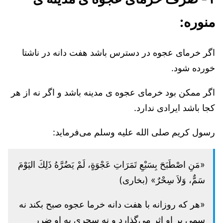
منوره:
اگر خرمای عجوه در دسترس باشد هفت دانه در ناشتا
خورده شود.
اگر ممکن بود خرمای عجوه ی مدینه باشد و اگر نه از هر
کجا باشد ایرادی ندارد.
رسول کریم صلی الله علیه وسلم می‌فرماید:
«مَنِ اصْطَبَحَ بِسَبْعِ تَمَرَاتِ عَجْوَةٍ، لَمْ يَضُرَّهُ ذَلِكَ اليَوْمَ
سَمٌّ، وَلاَ سِحْرٌ» (بخاری)
«هر که روزانه با هفت دانه خرما عجوه صبح بکند نه
سمی بر او اثر می‌گذارد و نه سِحری به او ضرر