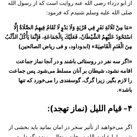
از ابو درداء رضی الله عنه روایت است که از رسول الله
صلی الله علیه وسلم شنیدم که فرمود:
«‌مَا مِنْ ثَلَاثَةِ نَفَرٍ فِي قَرْيَةٍ وَلَا بَدْوٍ لَا تُقَامُ فِيهِمُ الصَّلَاةُ إِلَّا
اسْتَحْوَذَ عَلَيْهِمُ الشَّيْطَانُ، فَعَلَيْكَ بِالْجَمَاعَةِ، فَإِنَّمَا يَأْكُلُ الذِّئْبُ
مِنَ الْغَنَمِ الْقَاصِيَةَ» (ابدوداود، و فی ریاض الصالحین)
«اگر سه نفر در روستائی باشند و در آنجا نماز جماعت
اقامه نشود، شیطان بر آنان مسلط می‌شود. پس جماعت
را لازم بگیر. زیرا گرگ، گوسفندی را می‌خورد که تنها
باشد».
۴- قیام اللیل (نماز تهجد):
اگر می‌خواهید از تأثیر سحر در امان بمانید باید بخشی از
شب را با عبادت الله سبحانه و تعالی، زنده نگه دارید.