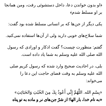
﴿او بدون خواندن دعا، داخل دستشوئی رفت، ومن همانجا
بر او مسلط شدم﴾
یکی دیگر از جن‌ها که بر انسانی مسلط شده بود گفت:
شما سلاح‌های خوبی دارید ولی از آن‌ها استفاده نمی‌کنید.
گفتم: منظورت چیست؟ گفت اذکار و اورادی که رسول
الله صلی الله علیه وسلم به شما یاد داده است.
بلی، در احادیث صحیح وارد شده که رسول کریم صلی
الله علیه وسلم به وقت قضای حاجت این دعا را‌
می‌خواند:
«‌‌بِسْمِ الله. اللَّهُمَّ إِنِّي أَعُوذُ بِكَ مِنَ الخُبُثِ وَالخَبَائِثِ»
«به نام خدا، بار الها! از شرّ جن‌های نر و ماده به تو پناه