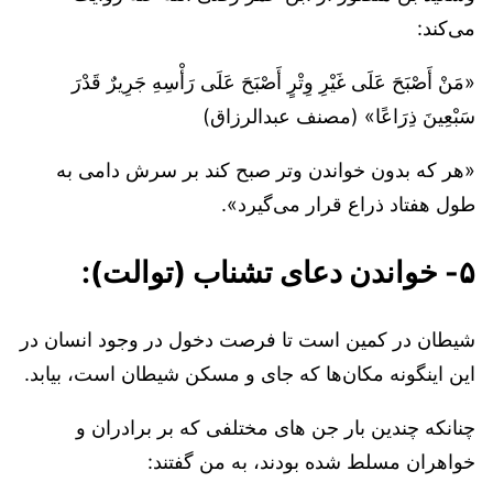
می‌کند:
«مَنْ أَصْبَحَ عَلَى غَيْرِ وِتْرٍ أَصْبَحَ عَلَى رَأْسِهِ جَرِيرٌ قَدْرَ
سَبْعِينَ ذِرَاعًا» (مصنف عبدالرزاق)
«هر که بدون خواندن وتر صبح کند بر سرش دامی به
طول هفتاد ذراع قرار می‌گیرد».
۵- خواندن دعای تشناب (توالت):
شیطان در کمین است تا فرصت دخول در وجود انسان در
این اینگونه مکان‌ها که جای و مسکن شیطان است، بیابد.
چنانکه چندین بار جن های مختلفی که بر برادران و
خواهران مسلط شده بودند، به من گفتند: