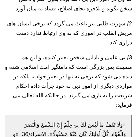
سخن بگوید و بلاخره بجای اصلاح، فساد به میان آورد.
2/ شهرت طلبی نیز باعث می گردد که برخی انسان های
مریض القلب در اموری که به وی ارتباط ندارد دست
درازی کند.
3/ بی علمی و نادانی شخص تعبیر کننده، و این هم
مصیبت بس بزرگی است که دامنگیر امت اسلامی شده و
دیده می شود که برخی نه تنها در تعبیر خواب، بلکه در
مواردی دیگری از امور دین به خود جرأت داده احکام
شریعت را به بازی می گیرند. در حالیکه الله تعالی می
فرماید:
«وَلَا تَقْفُ مَا لَيْسَ لَكَ بِهِ عِلْمٌ إِنَّ السَّمْعَ وَالْبَصَرَ
وَالْفُؤَادَ كُلُّ أُولَئِكَ كَانَ عَنْهُ مَسْئُولًا». الاسراء/36 «و