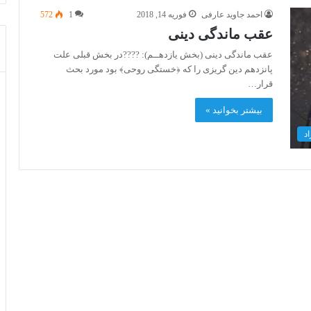
احمد جاوید عارفی
فوریه 14, 2018
1
572
عقب ماندگی دینی
عقب ماندگی دینی (بخش یازدهــم): ????در بخش قبلی علت
پانزدهم دین گریزی را که ﴿خستگی روحی﴾ بود مورد بحث
قرار…
بیشتر بخوانید »
د