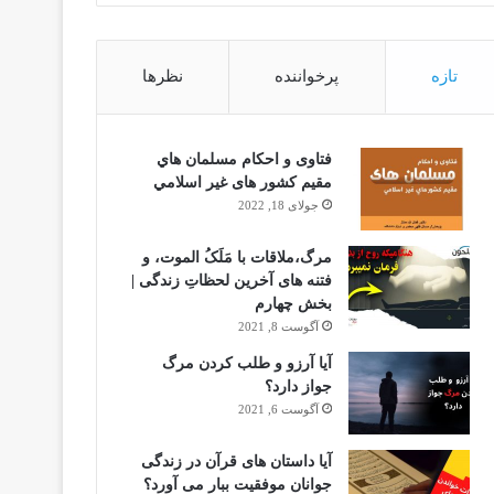
تازه
پرخواننده
نظرها
فتاوى و احكام مسلمان هاي
مقيم كشور هاى غير اسلامي
جولای 18, 2022
مرگ،ملاقات با مَلَکُ الموت، و
فتنه های آخرین لحظاتِ زندگی |
بخش چهارم
آگوست 8, 2021
آیا آرزو و طلب کردن مرگ
جواز دارد؟
آگوست 6, 2021
آیا داستان های قرآن در زندگی
جوانان موفقیت ببار می آورد؟