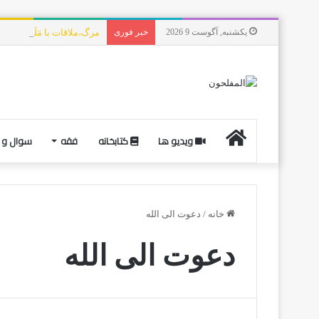
یکشنبه, آگوست 9 2026
خبر فوری
مرگ،ملاقات با مَلَکُ المو
ویدیو ها
کتابخانه
فقه
سوال و 
خانه
/
دعوت الی الله
دعوت الی الله