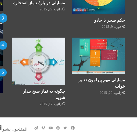
مسایلی در بارۀ نـماز استخاره
ژانویه 29, 2015
حکم سحر یا جادو
فوریه 9, 2015
مسایلی مهم پیرامون تعبیر
خواب
چگونه به نماز صبح بیدار
ژانویه 20, 2015
شویم
ژانویه 17, 2015
فیس
توییتر
‫پین‌ترست
یوتیوب
ویمیو
تلگرام
المفلحون پشتو
بوک