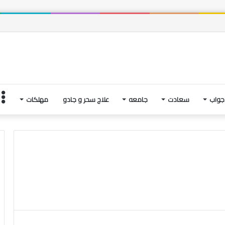
ت، و فتنه های آخرین لحظاتِ زندگی | بخش چهارم
جواب
سعادت
جامعه
علاج سحر و جادو
مهلکات