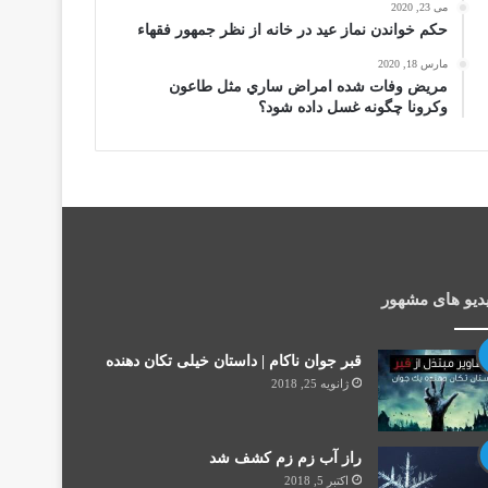
می 23, 2020
حكم خواندن نماز عيد در خانه از نظر جمهور فقهاء
مارس 18, 2020
مریض وفات شده امراض ساري مثل طاعون
وكرونا چگونه غسل داده شود؟
دیو های مشهور
قبر جوان ناکام | داستان خیلی تکان دهنده
ژانویه 25, 2018
راز آب زم زم کشف شد
اکتبر 5, 2018