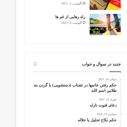
آگوست 5, 2021
راه رهایی از غم ها
آگوست 4, 2021
جدید در سوال و جواب
جولای 29, 2021
حکم رفتن خانمها در تشناب (دستشویی) با گردن بند
طلايي اسم الله
فوریه 21, 2021
دعای قنوت نازله
سپتامبر 13, 2020
حکم نکاح تحلیل یا حلاله