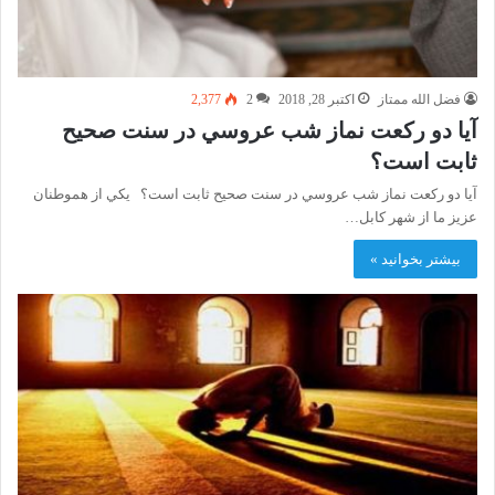
فضل الله ممتاز
اکتبر 28, 2018
2
2,377
آيا دو ركعت نماز شب عروسي در سنت صحيح
ثابت است؟
آيا دو ركعت نماز شب عروسي در سنت صحيح ثابت است؟ يكي از هموطنان
عزيز ما از شهر كابل…
بیشتر بخوانید »