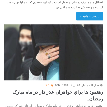
فضائل ماه مبارک رمضان بيشمار است ليكن اين تقسيم كه : ده اولش رحمت
است ده وسطش مغفرت وده اخیرش…
بیشتر بخوانید »
فضل الله ممتاز
می 19, 2018
0
541
رهنمود ها براي خواهران عذر دار در ماه مبارک
رمضان..
رهنمود ها براي خواهران عذر دار در ماه مبارک رمضان..راه هاي خير كم نيست