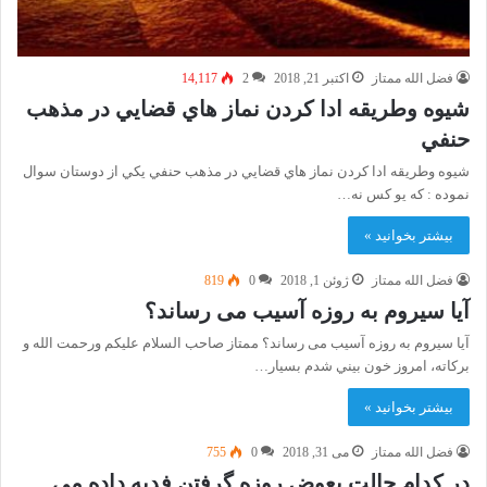
فضل الله ممتاز
اکتبر 21, 2018
2
14,117
شيوه وطريقه ادا كردن نماز هاي قضايي در مذهب
حنفي
شيوه وطريقه ادا كردن نماز هاي قضايي در مذهب حنفي يكي از دوستان سوال
نموده : که یو کس نه…
بیشتر بخوانید »
فضل الله ممتاز
ژوئن 1, 2018
0
819
آیا سیروم به روزه آسیب می رساند؟
آیا سیروم به روزه آسیب می رساند؟ ممتاز صاحب السلام عليكم ورحمت الله و
بركاته، امروز خون بيني شدم بسيار…
بیشتر بخوانید »
فضل الله ممتاز
می 31, 2018
0
755
در كدام حالت بعوض روزه گرفتن فديه داده مي