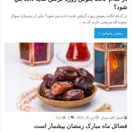
شود؟
در كدام حالت بعوض روزه گرفتن فديه داده مي شود؟ يكي از دوستان سوال
نموده كه مريضی دارند كه به…
بیشتر بخوانید »
فضل الله ممتاز
می 30, 2018
2
824
فضائل ماه مبارک رمضان بيشمار است