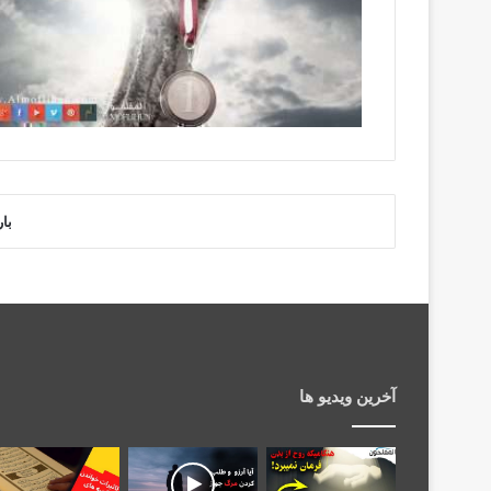
با
آخرین ویدیو ها