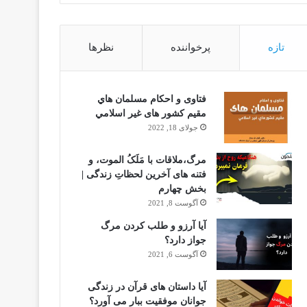
تازه
پرخواننده
نظرها
فتاوى و احكام مسلمان هاي
مقيم كشور هاى غير اسلامي
جولای 18, 2022
مرگ،ملاقات با مَلَکُ الموت، و
فتنه های آخرین لحظاتِ زندگی |
بخش چهارم
آگوست 8, 2021
آیا آرزو و طلب کردن مرگ
جواز دارد؟
آگوست 6, 2021
آیا داستان های قرآن در زندگی
جوانان موفقیت ببار می آورد؟