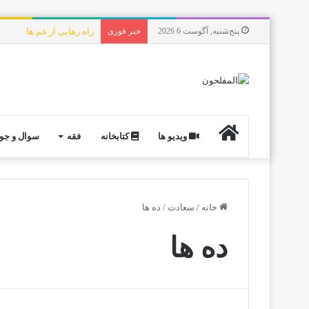
پنج‌شنبه, آگوست 6 2026
خبر فوری
هدف از خلقت جهانیان چ
ویدیو ها
کتابخانه
فقه
سوال و جو
خانه
/
سعادت
/
ده ها
ده ها