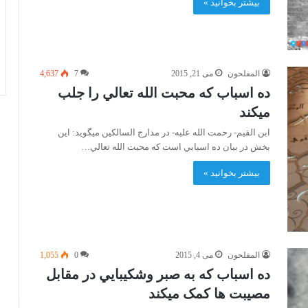
بیشتر بخوانید »
المفلحون
می 21, 2015
7
4,637
ده اسباب که محبت الله تعالي را جلب
ميکند
ابن القيم- رحمت الله عليه- در مدارج السالکين ميگويد: اين
بخش در بيان ده اسبابي است که محبت الله تعالي…
بیشتر بخوانید »
المفلحون
می 4, 2015
0
1,055
ده اسباب که به صبر وشکيبايي در مقابل
مصيبت ها کمک ميکند