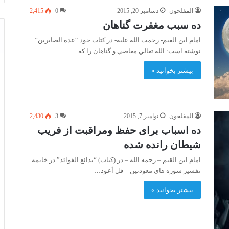
المفلحون
دسامبر 20, 2015
0
2,415
ده سبب مغفرت گناهان
امام ابن القيم- رحمت الله عليه- در کتاب خود “عدة الصابرين”
نوشته است:‌ الله تعالي معاصي و گناهان را كه…
بیشتر بخوانید »
المفلحون
نوامبر 7, 2015
3
2,430
ده اسباب برای حفظ ومراقبت از فریب
شیطان رانده شده
امام ابن القیم – رحمه الله – در (کتاب) “بدائع الفوائد” در خاتمه
تفسیر سوره های معوذتین – قل أعوذ…
بیشتر بخوانید »