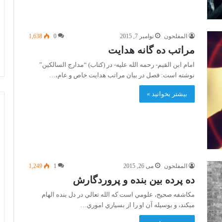
المفلحون
نوامبر 7, 2015
0
1,638
مراتب ده گانه هدایت
امام ابن القیم- رحمه الله علیه- در (کتاب) “مدارج السالکین”
نوشته است: فصل در بیان مراتب هدایت خاص و عام،…
بیشتر بخوانید »
المفلحون
می 26, 2015
1
1,249
ده پرده بين بنده و پروردگارش
مکاشفه صحيح، علومي است که الله تعالي در دل بنده الهام
ميکند، ‌و بوسيله آن او را از بسياري اموري…