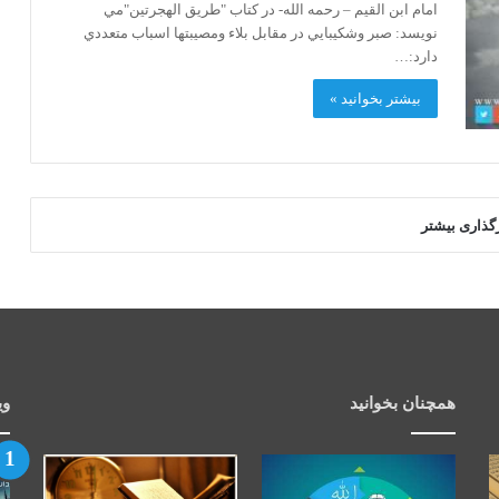
امام ابن القيم – رحمه الله- در کتاب "طريق الهجرتين"مي
نويسد: صبر وشکيبايي در مقابل بلاء ومصيبتها اسباب متعددي
دارد:…
بیشتر بخوانید »
رگذاری بیشتر
همچنان بخوانید
وی