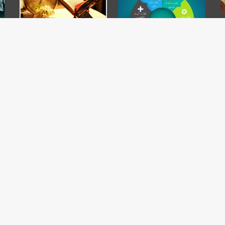
مسایلی در بارۀ نـماز استخاره
ژانویه 29, 2015
حکم سحر یا جادو
فوریه 9, 2015
مسایلی مهم پیرامون تعبیر
خواب
چگونه به نماز صبح بیدار
ژانویه 20, 2015
شویم
ژانویه 17, 2015