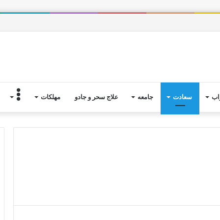
یست؟
اب
سعادت
جامعه
علاج سحر و جادو
مهلکات