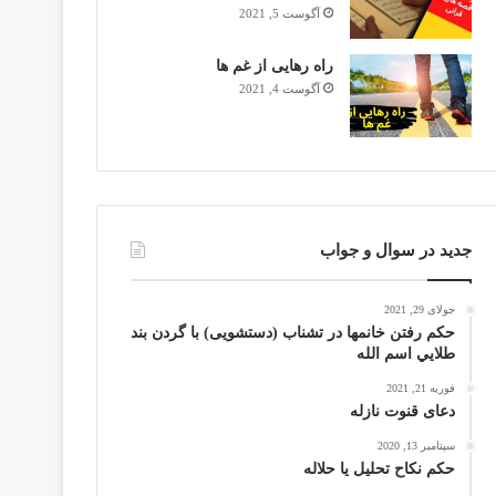
آگوست 5, 2021
راه رهایی از غم ها
آگوست 4, 2021
جدید در سوال و جواب
جولای 29, 2021
حکم رفتن خانمها در تشناب (دستشویی) با گردن بند
طلايي اسم الله
فوریه 21, 2021
دعای قنوت نازله
سپتامبر 13, 2020
حکم نکاح تحلیل یا حلاله