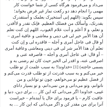
می‌داد و می‌فرمود هرگاه کسی از شما خواست کار
مهمی را انجام دهد دو رکعت نماز غیر فرض بخواند؛
سپس بگوید: (اللهم إنی أستخیرک بعلمک و أستقدرک
بقدرتک، وأسألک من فضلک العظیم. فإنک تقدر و لاأقدر،
و تعلم، و لا أعلم و أنت علام الغیوب، اللهم إن کنت تعلم
أن هذا الأمر خیر لی فی دینی و معاشی و عاقبة أمری –
أو قال فی عاجل أمری و آجله – فاقدره لی و إن کنت
تعلم أن هذا الأمر شر لی فی دینی ومعاشی وعاقبة أمری
– أو قال: فی عاجل أمری و آجله – فاصرفه عنی و
اصرفنی عنه، و اقدر لی الخیر حیث کان ثم رضنی به و
یسمی حاجته) [1] «خداوندا! به سبب علمت از تو طلب
خیر می‌کنم و به سبب قدرتت از تو طلب قدرت می‌کنم و
از فضل عظیم تو می‌خواهم، چون تو توانایی و من
ناتوانم، وتو می‌دانی و من نمی‌دانم، و تو بسیار دانای
غیبی، خداوندا اگر می‌دانی که این کار … برای دین، دنیا و
عاقبت کارم – یا فرمود برای حال یا آینده‌ام – خیراست
آنرا برای من مقدر کن و اگر می‌دانی که این کار … به