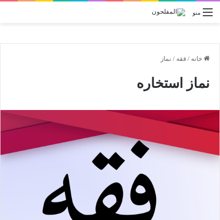
منو
خانه
/
فقه
/
نماز
نماز استخاره