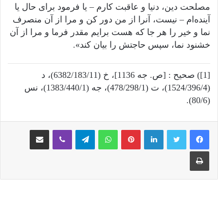
مصلحت دین، دنیا و عاقبت کارم – یا فرمود برای حال یا
آینده‌ام – نیست، آنرا از من دور کن و مرا از آن منصرف
نما و خیر را هر جا که هست برایم مقدر فرما و مرا از آن
خشنود نما، سپس حاجتش را بیان کند».
[1]) صحیح : [ص. جه 1136]، خ (6382/183/11)، د
(1524/396/4)، ت (478/298/1)، جه (1383/440/1)، نس
(80/6).
لینکدین
‫پین‌ترست
واتس آپ
تلگرام
وایبر
اشتراک گذاری از طریق ایمیل
چاپ