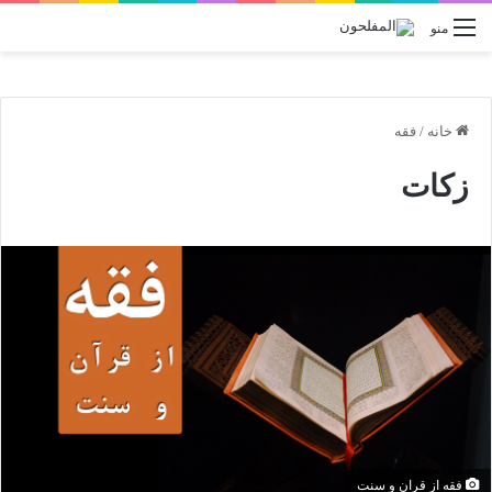
منو
خانه
/
فقه
زکات
فقه از قران و سنت