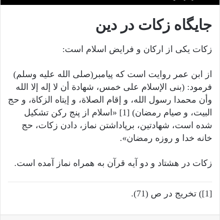
جایگاه زکات در دین
زکات یکی از ارکان و فرایض اسلام است:
از ابن عمر روایت است که پیامبر(صلى الله عليه وسلم)
فرمود: (بنی الإسلام علی خمس، شهادة أن لا إله إلا الله
وأن محمدا رسول الله، و إقام الصلاة، و إیتاه الزکاة، و حج
البیت، و صیام رمضان) [1] «اسلام از پنج رکن تشکیل
شده است، شهادتین، برپاداشتن نماز، دادن زکات، حج
خانه خدا و روزه رمضان».
زکات در هشتاد و دو آیه قرآن به همراه نماز آمده است.
[1]) تخریج در ص (71).