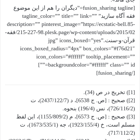
[fusion_sharing tagline=”دیگران را هم از این موضوع
فقه آگاه سازید” tagline_color=”” title=”” link=””
description=”” pinterest_image=”https://ecstatic-bell.85-
215-227-98.plesk.page/wp-content/uploads/2015/02/فقه-
قرآن-و-سنت.jpg” icons_boxed=”yes”
icons_boxed_radius=”4px” box_colors=”#f76d21″
icon_colors=”#ffffff” tooltip_placement=””
backgroundcolor=”#ffffff” class=”” id=””]
[/fusion_sharing]
[1]) تخریج در ص (34).
[2]) صحیح : [ص. ج 6538]، د (2437/122/7)، ت
(726/116/2)، نس (196/4) بنحوه.
[3]) صحیح : [ص. ج 6573]، م (1155/809/2)، این لفظ
مسلم است، خ (1923/155/4)، جه (1673/535/1)، ت
(717/112/2).