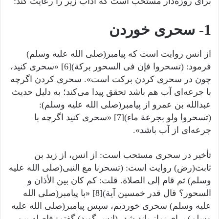
برای روزه‌دار مستحب است که آداب زیر را رعایت کند:
1- سحری خوردن
از انس روایت است که پیامبر(صلى الله عليه وسلم)
فرمود: (تسحروا فإن فی السحور برکة)[6] «سحری کنید،
چون در سحری کردن برکت است». سحری کردن اگرچه
با جرعه‌ای آب هم باشد تحقق پیدا می‌کند؛ به دلیل حدیث
عبدالله بن عمرو از پیامبر(صلى الله عليه وسلم):
(تسحروا ولو بجرعة ماء)[7] «سحری کنید اگرچه با
جرعه‌ای از آب باشد».
تأخیر در سحری مستحب است: از انس، از زید بن
ثابت(رض) روایت است: (تسحرنا مع النبی(صلى الله عليه
وسلم) ثم قام إلی الصلاة. قلت: کم کان بین الأذان و
السحور؟ قال قدر خمسین آیة)[8] «با پیامبر(صلى الله
عليه وسلم) سحری خوردیم، سپس پیامبر(صلى الله عليه
وسلم) برای نماز بلند شد، (انس گوید) گفتم: فاصله بین