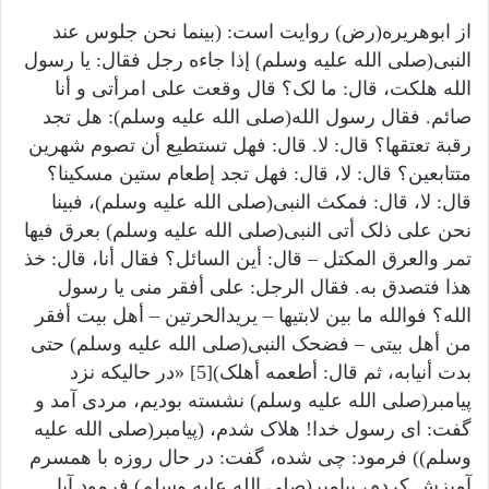
از ابوهریره(رض) روایت است: (بینما نحن جلوس عند
النبی(صلى الله عليه وسلم) إذا جاءه رجل فقال: یا رسول
الله هلکت، قال: ما لک؟ قال وقعت علی امرأتی و أنا
صائم. فقال رسول الله(صلى الله عليه وسلم): هل تجد
رقبة تعتقها؟ قال: لا. قال: فهل تستطیع أن تصوم شهرین
متتابعین؟ قال: لا، قال: فهل تجد إطعام ستین مسکینا؟
قال: لا، قال: فمکث النبی(صلى الله عليه وسلم)، فبینا
نحن علی ذلک أتی النبی(صلى الله عليه وسلم) بعرق فیها
تمر والعرق المکتل – قال: أین السائل؟ فقال أنا، قال: خذ
هذا فتصدق به. فقال الرجل: علی أفقر منی یا رسول
الله؟ فوالله ما بین لابتیها – یریدالحرتین – أهل بیت أفقر
من أهل بیتی – فضحک النبی(صلى الله عليه وسلم) حتی
بدت أنیابه، ثم قال: أطعمه أهلک)[5] «در حالیکه نزد
پیامبر(صلى الله عليه وسلم) نشسته بودیم، مردی آمد و
گفت: ای رسول خدا! هلاک شدم، (پیامبر(صلى الله عليه
وسلم)) فرمود: چی شده، گفت: در حال روزه با همسرم
آمیزش کردم، پیامبر(صلى الله عليه وسلم) فرمود آیا