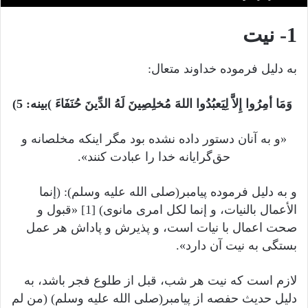
1- نیت
به دلیل فرموده خداوند متعال:
وَمَا أمِرُوا إِلاَّ لِیَعبُدُوا اللهَ مُخلِصِینَ لَهُ الدِّینَ حُنَفَاءَ )بینه: 5)
«و به آنان دستور داده نشده بود مگر اینکه مخلصانه و
حق‌گرایانه خدا را عبادت کنند».
و به دلیل فرموده پیامبر(صلى الله عليه وسلم): (إنما
الأعمال بالنیات، و إنما لکل امری مانوی) [1] «قبول و
صحت اعمال با نیات است، و پذیرش و پاداش هر عمل
بستگی به نیت آن دارد».
لازم است که نیت هر شب، قبل از طلوع فجر باشد، به
دلیل حدیث حفصه از پیامبر(صلى الله عليه وسلم) (من لم