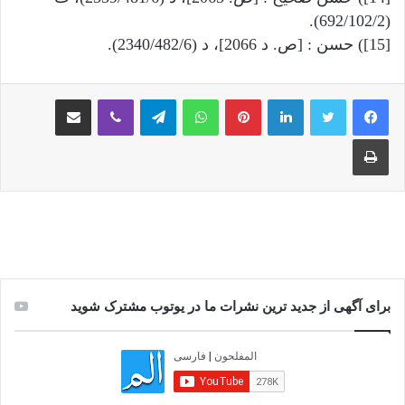
(692/102/2).
[15]) حسن : [ص. د 2066]، د (2340/482/6).
لینکدین
‫پین‌ترست
واتس آپ
تلگرام
وایبر
اشتراک گذاری از طریق ایمیل
چاپ
برای آگهی از جدید ترین نشرات ما در یوتوب مشترک شوید