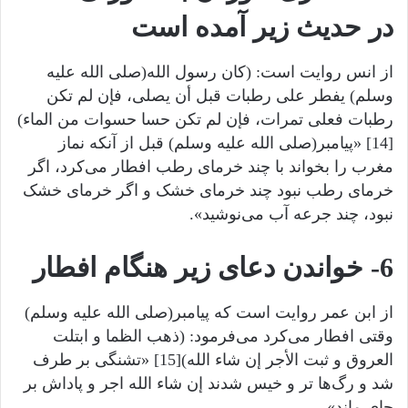
در حدیث زیر آمده است
از انس روایت است: (کان رسول الله(صلى الله عليه
وسلم) یفطر علی رطبات قبل أن یصلی، فإن لم تکن
رطبات فعلی تمرات، فإن لم تکن حسا حسوات من الماء)
[14] «پیامبر(صلى الله عليه وسلم) قبل از آنکه نماز
مغرب را بخواند با چند خرمای رطب افطار می‌کرد، اگر
خرمای رطب نبود چند خرمای خشک و اگر خرمای خشک
نبود، چند جرعه آب می‌نوشید».
6- خواندن دعای زیر هنگام افطار
از ابن عمر روایت است که پیامبر(صلى الله عليه وسلم)
وقتی افطار می‌کرد می‌فرمود: (ذهب الظما و ابتلت
العروق و ثبت الأجر إن شاء الله)[15] «تشنگی بر طرف
شد و رگ‌ها تر و خیس شدند إن شاء الله اجر و پاداش بر
جای ماند».