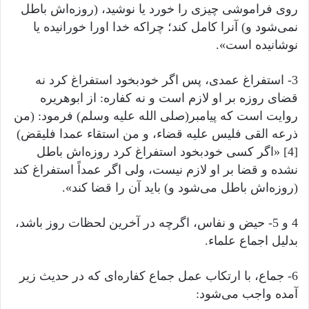
روی فراموشی چیزی را خورد یا نوشید، (روزه‌اش باطل
نمی‌شود و) آنرا کامل کند؛ چراکه خدا اورا خورانیده یا
نوشانیده است».
3- استفراغ عمدی، پس اگر خودبخود استفراغ کرد نه
قضای روزه بر او لازم است و نه کفاره: از ابوهریره
روایت است که پیامبر(صلى الله عليه وسلم) فرمود: (من
ذرعه القی فلیس علیه قضاء، و من استقاء عمدا فلیقض)
[4] «اگر کسی خودبخود استفراغ کرد روزه‌اش باطل
نشده و قضا بر او لازم نیست، ولی اگر عمداً استفراغ کند
(روزه‌اش باطل می‌شود و) باید آن را قضا کند».
4 و 5- حیض و نفاس، اگرچه در آخرین لحظات روز باشد،
بدلیل اجماع علماء.
6- جماع، با ارتکاب عمل جماع کفاره‌ای که در حدیث زیر
آمده واجب می‌شود: