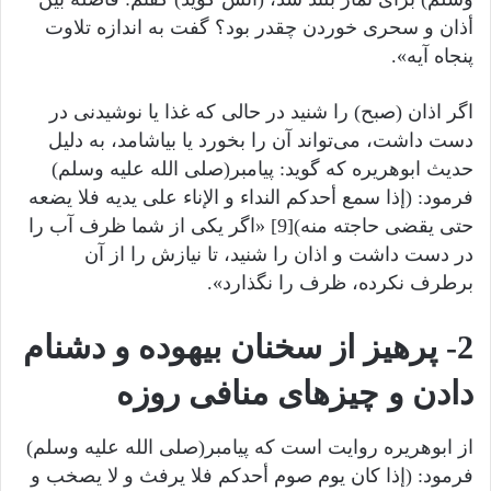
أذان و سحری خوردن چقدر بود؟ گفت به اندازه تلاوت
پنجاه آیه».
اگر اذان (صبح) را شنید در حالی که غذا یا نوشیدنی در
دست داشت، می‌تواند آن را بخورد یا بیاشامد، به دلیل
حدیث ابوهریره که گوید: پیامبر(صلى الله عليه وسلم)
فرمود: (إذا سمع أحدکم النداء و الإناء علی یدیه فلا یضعه
حتی یقضی حاجته منه)[9] «اگر یکی از شما ظرف آب را
در دست داشت و اذان را شنید، تا نیازش را از آن
برطرف نکرده، ظرف را نگذارد».
2- پرهیز از سخنان بیهوده و دشنام
دادن و چیزهای منافی روزه‌
از ابوهریره روایت است که پیامبر(صلى الله عليه وسلم)
فرمود: (إذا کان یوم صوم أحدکم فلا یرفث و لا یصخب و