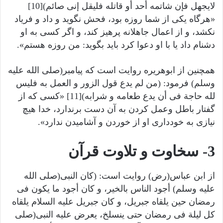
لایجهل فإن شاتمه أحد أو قاتله فلیقل إنی صائم)[10]
«هرگاه یکی از شما روزه بود، فحش نگوید و داد و فریاد
نکشد، و از اعمال جاهلانه پرهیز کند، و اگر کسی به او
دشنام داد یا با او دعوا کرد باید بگوید: من روزه هستم».
همچنین از ابوهریره روایت است که پیامبر(صلى الله عليه
وسلم) فرمود: (من لم یدع قول الزور و العمل به فلیس
لله حاجة فی أن یدع طعامه و شرابه)[11] «کسی که از
گفتار باطل وعمل کردن به آن دست برندارد، خدا هیچ
نیازی به خودداری او از خوردن و آشامیدن ندارد».
3- سخاوت و تلاوت قرآن
از ابن عباس(رض) روایت است: (کان النبی(صلى الله
عليه وسلم) أجود الناس بالخیر، و کان أجود ما یکون فی
رمضان حین یلقاه جبریل، و کان جبریل علیه السلام یلقاه
کل لیلة فی رمضان حتی ینسلخ، یعرض علیه النبی(صلى