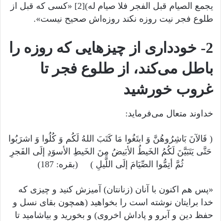
یجمع الصیام قبل الفجر فلا صیام له)[2] «کسی که قبل از
طلوع فجر نیت روزه نکند روزه‌اش صحیح نیست».
2- خودداری از چیزهایی که روزه را
باطل می‌کند، از طلوع فجر تا
غروب خورشید
خداوند متعال می‌فرماید:
( فَالآنَ بَاشِرُوهُنَّ وَ ابتَغُوا مَا کَتَبَ اللهُ لَکُم وَ کُلُوا وَ اشرَبُوا
حَتَّی یَتَبَیَّنَ لَکُمُ الخَیطُ الأبَیضُ مِنَ الخَیطِ الأسوَدِ إلَی الفَجرِ
ثُمَّ أتِمُّوا الصِّیَامَ إلَی اللَّیلِ ) (بقره: 187)
«پس هم اکنون با آنان (زنانتان) آمیزش کنید و چیزی که
خدا برایتان نوشته است را بخواهید (همچون بقای نسل و
حفظ دین و آبرو و پاداش اخروی) و بخورید و بیاشامید تا