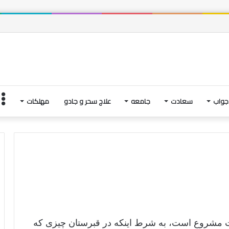
 و فتنه های آخرین لحظاتِ زندگی | بخش چهارم
جواب
سعادت
جامعه
علاج سحر و جادو
مهلکات
رت مشروع است، به شرط اینکه در قبرستان چیزی که