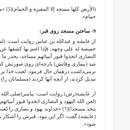
(الأرض 
حمام».
9- ساختن مسجد روی قبر:
از عایشه و عبدالله بن عباس روایت است: (ل
خمیصة له علی وجهه، فإذا اغتم بها کشفها عن و
شد (بیماری وفاتش) پارچه‌ای روی صورتش کش
برمی‌داشت درهمان حال فرمود: لعنت خدا بر یه
تبدیل کردند، از آنچه آنها کردند (مسلمانان را
از عایشه(رض) روایت است: پیامبر(صلى الله عل
(لعن الله الیهود و النصاری اتخذوا قبور أنبیائ
یتخذ مسجدا)[7] «خداوند یهود و نصار
(عایشه) گفت: اگر این نبود، قبرش را آشکار م
شود».