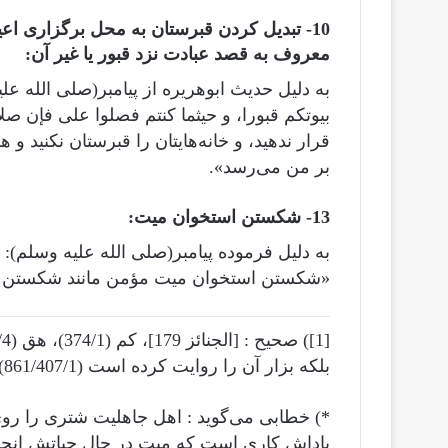
10- تبدیل کردن قبرستان به محل برگزاری اع
معروف به قصد عبادت نزد قبور یا غیر آن:
به دلیل حدیث ابوهریره از پیامبر(صلى الله علي
قرار ندهید، و خانه‌هایتان را قبرستان نکنید 
بر من می‌رسد».
13- شکستن استخوان میت:
«شکستن استخوان میت مؤمن مانند شکستن ا
بلکه بزار آن را روایت کرده است (861/407/1).
*) خطابی می‌گوید : اهل جاهلیت شتری را رو
پاداش کاری است که میت در حال حیاتش انجام داده است 