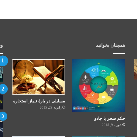
همچنان بخوانید
وی
مسایلی در بارۀ نـماز استخاره
ژانویه 29, 2015
حکم سحر یا جادو
فوریه 9, 2015