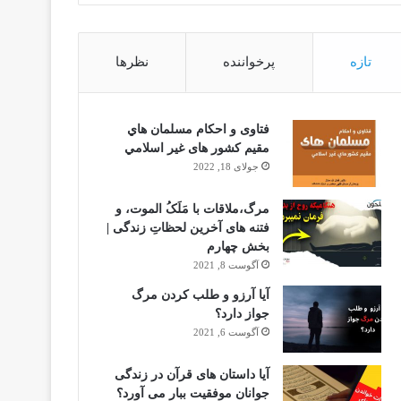
تازه
پرخواننده
نظرها
فتاوى و احكام مسلمان هاي
مقيم كشور هاى غير اسلامي
جولای 18, 2022
مرگ،ملاقات با مَلَکُ الموت، و
فتنه های آخرین لحظاتِ زندگی |
بخش چهارم
آگوست 8, 2021
آیا آرزو و طلب کردن مرگ
جواز دارد؟
آگوست 6, 2021
آیا داستان های قرآن در زندگی
جوانان موفقیت ببار می آورد؟