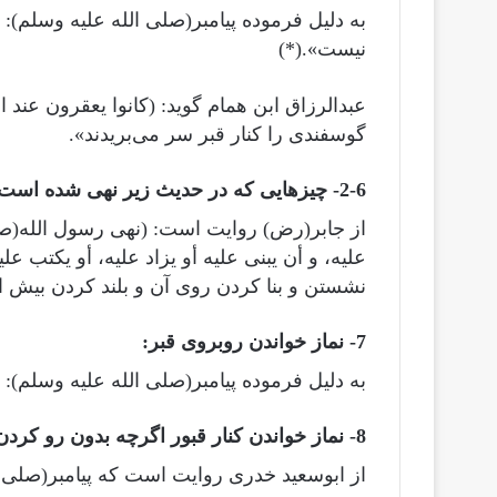
به دلیل فرموده پیامبر(صلى الله عليه وسلم): (
نیست».(*)
گوسفندی را کنار قبر سر می‌بریدند».
2-6- چیزهایی که در حدیث زیر نهی شده است:
از جابر(رض) روایت است: (نهی رسول الله(صل
نشستن و بنا کردن روی آن و بلند کردن بیش 
7- نماز خواندن روبروی قبر:
به دلیل فرموده پیامبر(صلى الله عليه وسلم): (لاتصلوا إلی القبور…
8- نماز خواندن کنار قبور اگرچه بدون رو کردن به آن باشد:
از ابوسعید خدری روایت است که پیامبر(صلى ا