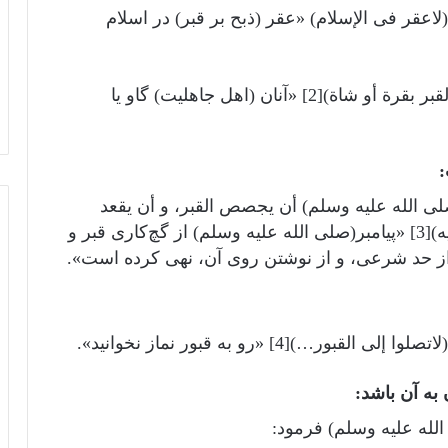
لاعقر فی الإسلام) «عقر (ذبح بر قبر) در اسلام
عبدالرزاق ابن همام گوید: (کانوا یعقرون عند القبر بقرة أو شاة)[2] «آنان (اهل جاهلیت) گاو یا
ى الله عليه وسلم) أن یجصص القبر، و أن یقعد
علیه، و أن یبنی علیه أو یزاد علیه، أو یکتب علیه)[3] «پیامبر(صلى الله عليه وسلم) از گچ‌کاری قبر و
از حد شرعی، و از نوشتن روی آن، نهی کرده است».
)[4] «رو به قبور نماز نخوانید».
لله عليه وسلم) فرمود: