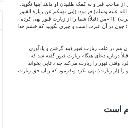
صاحب قبر و به کمک طلبیدن او مانند اینها نگوید.
له عليه وسلم) فرمود: (إنی نهیتکم عن زیارة القبور
فزوروها فإن فیها عبرة، و لاتقولوا ما یسخط الرب) [1] «من (قبلاً) شما را از زیارت قبور نهی کرده
وید؛ چون در آن عبرت است و چیزی نگویید که خشم خدا
ن هم در علت زیارت قبور (پند گرفتن و یادآوری
لاً درباره دعای هنگام زیارت قبور گفته شد که
رد وقتی قبور را زیارت می‌کند چه دعایی بخواند
 او را (از زیارت) نهی نکرد ونفرمود که زنان حق زیارت
ام است