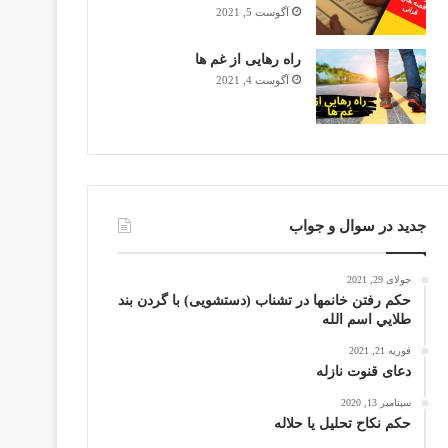
آگوست 5, 2021
راه رهایی از غم ها
آگوست 4, 2021
جدید در سوال و جواب
جولای 29, 2021
حکم رفتن خانمها در تشناب (دستشویی) با گردن بند
طلايي اسم الله
فوریه 21, 2021
دعای قنوت نازله
سپتامبر 13, 2020
حکم نکاح تحلیل یا حلاله