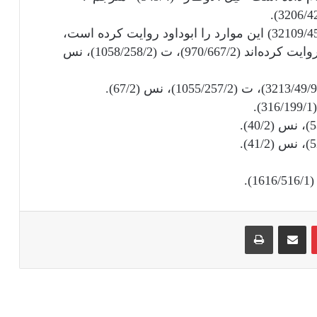
[3]) سند آن صحیح است : [الجنائز 204]، د (32109/45/9) این موارد را ابوداود روایت کرده است،
مسلم و ترمذی و نسائی هم کم و زیاد آنها را روایت کرده‌اند (970/667/2)، ت (1058/258/2)، نس
‫پین‌ترست
اشتراک گذاری از طریق ایمیل
چاپ