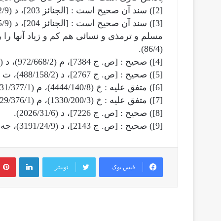
[2]) سند آن صحیح است : [الجنائز 203]، د (3206/42/9).
(86/4).
[4]) صحیح : [ص. ج 7384]، م (972/668/2)، د (3213/49/9)، ت (1055/257/2)، نس (67/2).
[5]) صحیح : [ص. ج 2767]، د (488/158/2)، ت (316/199/1).
[6]) متفق علیه : خ (4444/140/8)، م (531/377/1)، نس (40/2).
[7]) متفق علیه : خ (1330/200/3)، م (529/376/1)، نس (41/2).
[8]) صحیح : [ص. ج 7226]، د (2026/31/6).
[9]) صحیح : [ص. ج 2143]، د (3191/24/9)، جه (1616/516/1).
لینکدین
فیس بوک
توییتر