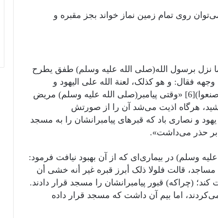
کلها مسجد إلا المقبرة و الحمام)[5] «می‌توان روی تمام زمین نماز خواند بجز مقبره و
ما نزل برسول الله(صلى الله عليه وسلم) طفق یطرح
جهه فقال: و هو کذلک، لعنة الله علی الیهود و
النصاری اتخذوا قبور أنبیائهم مساجد، یحذر ما صنعوا)[6] «وقتی پیامبر(صلى الله عليه وسلم) مریض
ید، هرگاه اذیت می‌شد آن را از صورتش
ود و نصاری باد که قبرهای پیامبرانشان را به مسجد
) بر حذر می‌داشت».
يه وسلم) در بیماری‌ای که از آن بهبود نیافت فرمود:
هم مساجد، قالت فلولا ذلک أبرز قبره غیر أنه خشی أن
ی را لعنت کند؛ (چراکه) قبور پیامبرانشان را مسجد قرار دادند.
ی‌کردند، اما بیم آن داشت که مسجد قرار داده