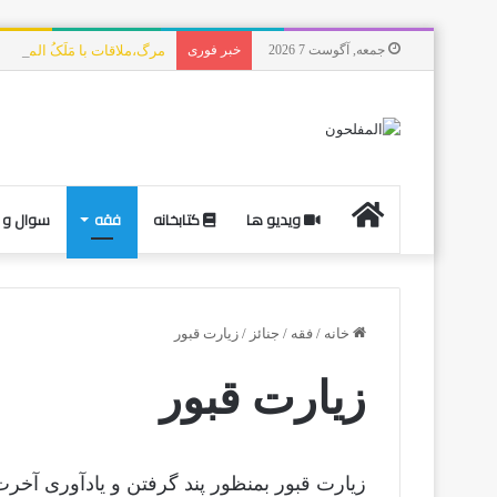
جمعه, آگوست 7 2026
خبر فوری
مرگ،ملاقات با مَلَکُ الموت،
ویدیو ها
کتابخانه
فقه
سوال و 
خانه
/
فقه
/
جنائز
/
زیارت قبور
زیارت قبور
زیارت قبور بمنظور پند گرفتن و یادآوری آخ