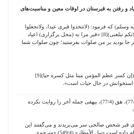
یاد و رفتن به قبرستان در اوقات معین و مناسبت‌های
ه وسلم) که فرمود: (لاتتخذوا قبری عیدا، ولاتجعلوا
بیوتکم قبورا، و حیثما کنتم فصلوا علی فإن صلاتکم تبلغنی)[8] «قبر مرا به (محل برگزاری) اعیاد
و هر جا بودید بر من صلوات بفرستید؛ چون صلوات شما
به دلیل فرموده پیامبر(صلى الله عليه وسلم): (إن کسر عظم المؤمن میتا مثل کسره حیا)[9]
ستخوانش در حال حیات است».
[1]) صحیح : [الجنائز 179]، کم (374/1)، هق (77/4)، هق (77/4)، بیهقی جمله آخر را روایت نکرده
ی قبر شخص صالحی سر می‌بریدند و می‌گفتند این
«نیل الأوطار» (549/4) «مترجم».